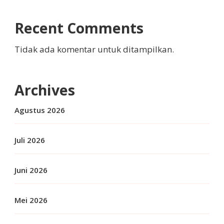
Recent Comments
Tidak ada komentar untuk ditampilkan.
Archives
Agustus 2026
Juli 2026
Juni 2026
Mei 2026