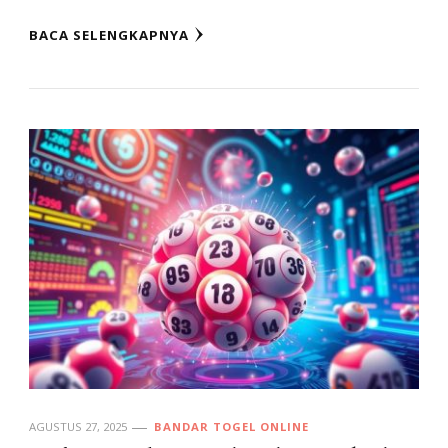
BACA SELENGKAPNYA
AGUSTUS 27, 2025
BANDAR TOGEL ONLINE