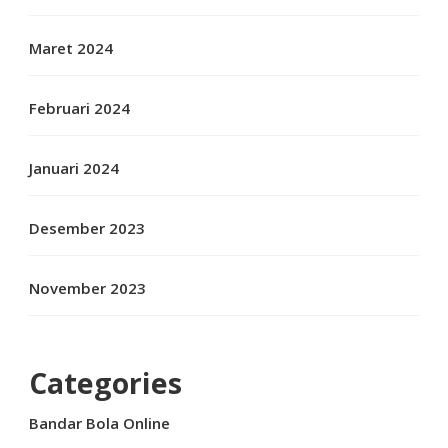
Maret 2024
Februari 2024
Januari 2024
Desember 2023
November 2023
Categories
Bandar Bola Online