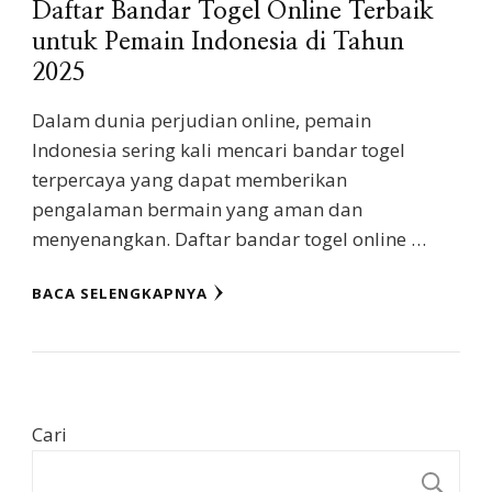
Daftar Bandar Togel Online Terbaik
untuk Pemain Indonesia di Tahun
2025
Dalam dunia perjudian online, pemain
Indonesia sering kali mencari bandar togel
terpercaya yang dapat memberikan
pengalaman bermain yang aman dan
menyenangkan. Daftar bandar togel online …
BACA SELENGKAPNYA
Cari
C