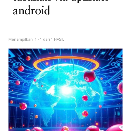
android
Menampilkan: 1 - 1 dari 1 HASIL