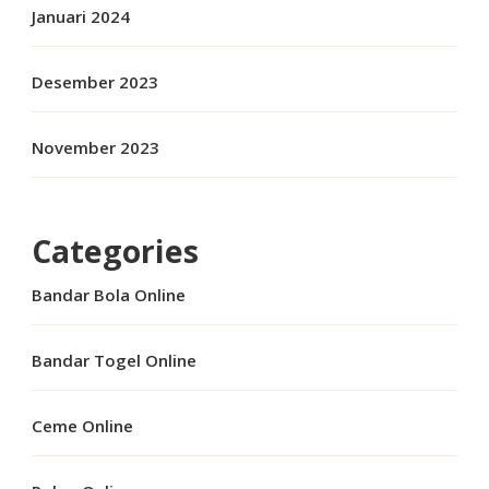
Januari 2024
Desember 2023
November 2023
Categories
Bandar Bola Online
Bandar Togel Online
Ceme Online