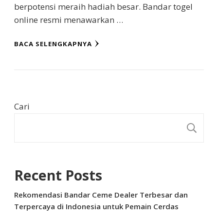
berpotensi meraih hadiah besar. Bandar togel
online resmi menawarkan …
BACA SELENGKAPNYA
Cari
C
Recent Posts
Rekomendasi Bandar Ceme Dealer Terbesar dan
Terpercaya di Indonesia untuk Pemain Cerdas