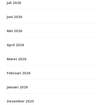
Juli 2026
Juni 2026
Mei 2026
April 2026
Maret 2026
Februari 2026
Januari 2026
Desember 2025