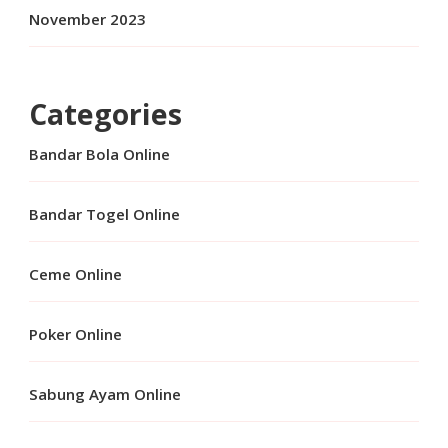
November 2023
Categories
Bandar Bola Online
Bandar Togel Online
Ceme Online
Poker Online
Sabung Ayam Online