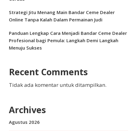
Strategi Jitu Menang Main Bandar Ceme Dealer
Online Tanpa Kalah Dalam Permainan Judi
Panduan Lengkap Cara Menjadi Bandar Ceme Dealer
Profesional bagi Pemula: Langkah Demi Langkah
Menuju Sukses
Recent Comments
Tidak ada komentar untuk ditampilkan.
Archives
Agustus 2026