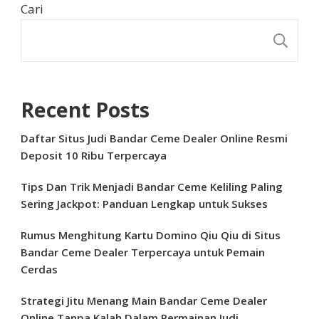
Cari
C
Recent Posts
Daftar Situs Judi Bandar Ceme Dealer Online Resmi
Deposit 10 Ribu Terpercaya
Tips Dan Trik Menjadi Bandar Ceme Keliling Paling
Sering Jackpot: Panduan Lengkap untuk Sukses
Rumus Menghitung Kartu Domino Qiu Qiu di Situs
Bandar Ceme Dealer Terpercaya untuk Pemain
Cerdas
Strategi Jitu Menang Main Bandar Ceme Dealer
Online Tanpa Kalah Dalam Permainan Judi