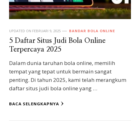
UPDATED ON
FEBRUARI 9, 2025
BANDAR BOLA ONLINE
5 Daftar Situs Judi Bola Online
Terpercaya 2025
Dalam dunia taruhan bola online, memilih
tempat yang tepat untuk bermain sangat
penting. Di tahun 2025, kami telah merangkum
daftar situs judi bola online yang …
BACA SELENGKAPNYA