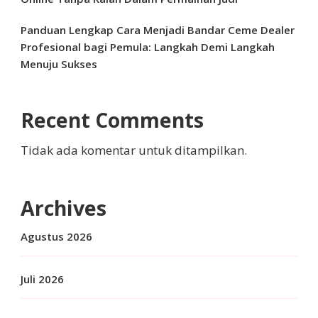
Panduan Lengkap Cara Menjadi Bandar Ceme Dealer
Profesional bagi Pemula: Langkah Demi Langkah
Menuju Sukses
Recent Comments
Tidak ada komentar untuk ditampilkan.
Archives
Agustus 2026
Juli 2026