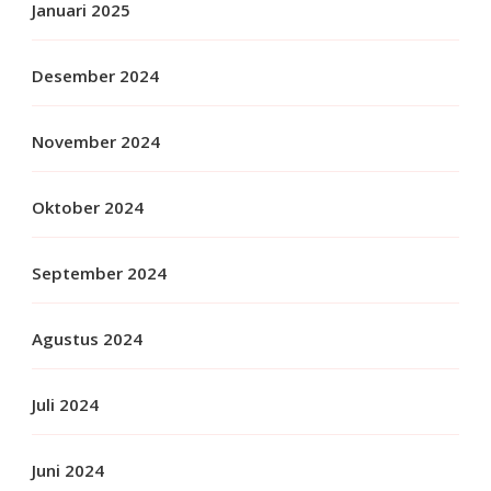
Januari 2025
Desember 2024
November 2024
Oktober 2024
September 2024
Agustus 2024
Juli 2024
Juni 2024