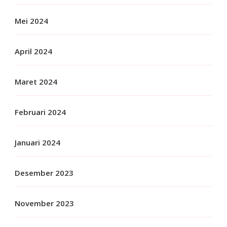
Mei 2024
April 2024
Maret 2024
Februari 2024
Januari 2024
Desember 2023
November 2023