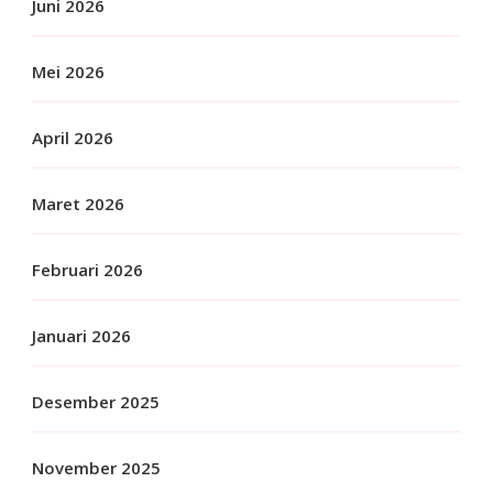
Juni 2026
Mei 2026
April 2026
Maret 2026
Februari 2026
Januari 2026
Desember 2025
November 2025