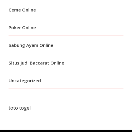
Ceme Online
Poker Online
Sabung Ayam Online
Situs Judi Baccarat Online
Uncategorized
toto togel