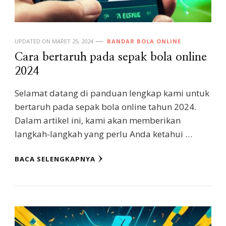
UPDATED ON
MARET 25, 2024
BANDAR BOLA ONLINE
Cara bertaruh pada sepak bola online
2024
Selamat datang di panduan lengkap kami untuk
bertaruh pada sepak bola online tahun 2024.
Dalam artikel ini, kami akan memberikan
langkah-langkah yang perlu Anda ketahui …
BACA SELENGKAPNYA