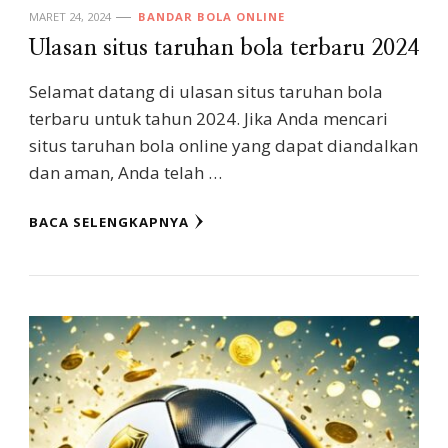
MARET 24, 2024
BANDAR BOLA ONLINE
Ulasan situs taruhan bola terbaru 2024
Selamat datang di ulasan situs taruhan bola
terbaru untuk tahun 2024. Jika Anda mencari
situs taruhan bola online yang dapat diandalkan
dan aman, Anda telah …
BACA SELENGKAPNYA