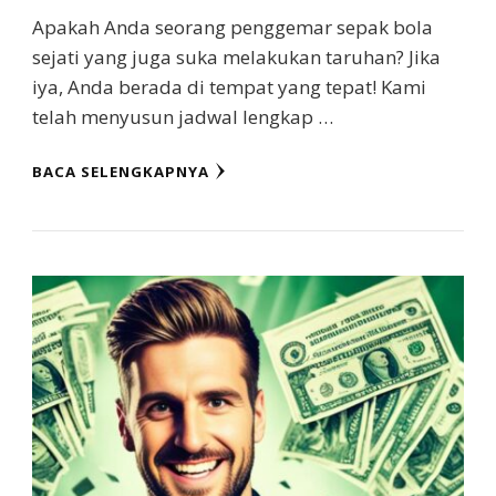
Apakah Anda seorang penggemar sepak bola
sejati yang juga suka melakukan taruhan? Jika
iya, Anda berada di tempat yang tepat! Kami
telah menyusun jadwal lengkap …
BACA SELENGKAPNYA