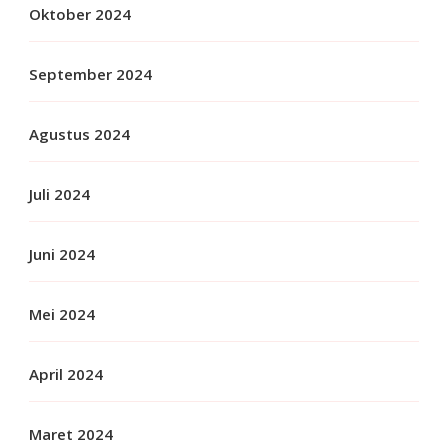
Oktober 2024
September 2024
Agustus 2024
Juli 2024
Juni 2024
Mei 2024
April 2024
Maret 2024