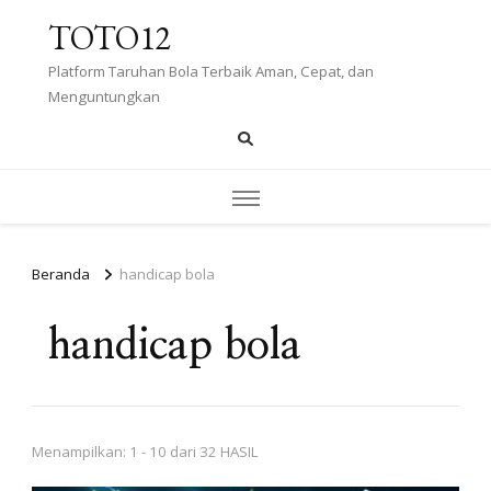
TOTO12
Platform Taruhan Bola Terbaik Aman, Cepat, dan
Menguntungkan
Beranda
handicap bola
handicap bola
Menampilkan: 1 - 10 dari 32 HASIL