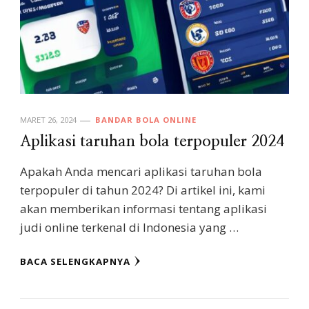
MARET 26, 2024
BANDAR BOLA ONLINE
Aplikasi taruhan bola terpopuler 2024
Apakah Anda mencari aplikasi taruhan bola
terpopuler di tahun 2024? Di artikel ini, kami
akan memberikan informasi tentang aplikasi
judi online terkenal di Indonesia yang …
BACA SELENGKAPNYA