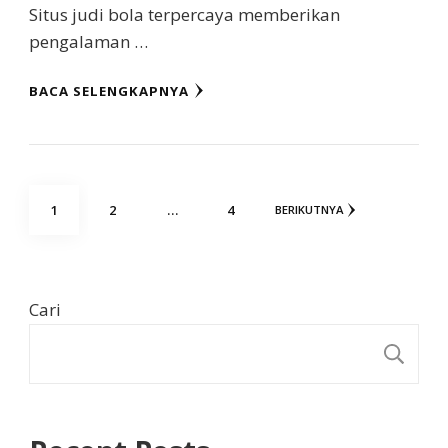
Situs judi bola terpercaya memberikan
pengalaman …
BACA SELENGKAPNYA
Paginasi
HALAMAN
HALAMAN
HALAMAN
1
2
…
4
BERIKUTNYA
pos
Cari
C