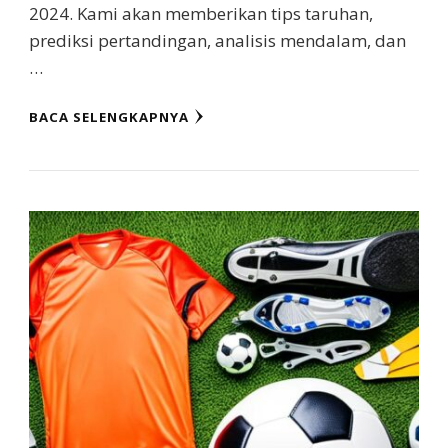
2024. Kami akan memberikan tips taruhan,
prediksi pertandingan, analisis mendalam, dan
…
BACA SELENGKAPNYA