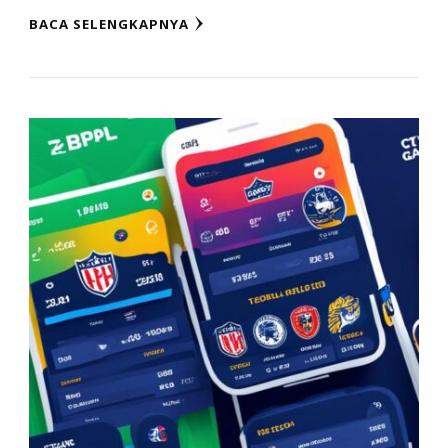
BACA SELENGKAPNYA