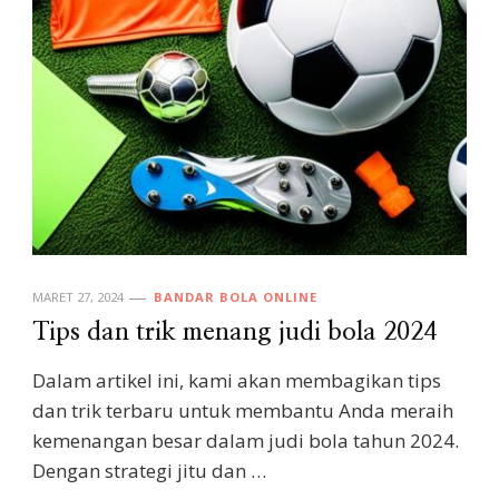
MARET 27, 2024
BANDAR BOLA ONLINE
Tips dan trik menang judi bola 2024
Dalam artikel ini, kami akan membagikan tips
dan trik terbaru untuk membantu Anda meraih
kemenangan besar dalam judi bola tahun 2024.
Dengan strategi jitu dan …