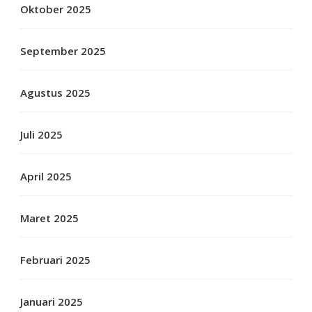
Oktober 2025
September 2025
Agustus 2025
Juli 2025
April 2025
Maret 2025
Februari 2025
Januari 2025