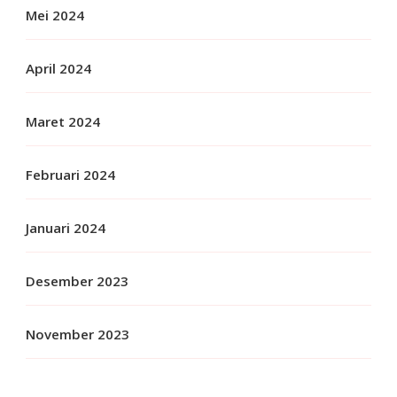
Mei 2024
April 2024
Maret 2024
Februari 2024
Januari 2024
Desember 2023
November 2023