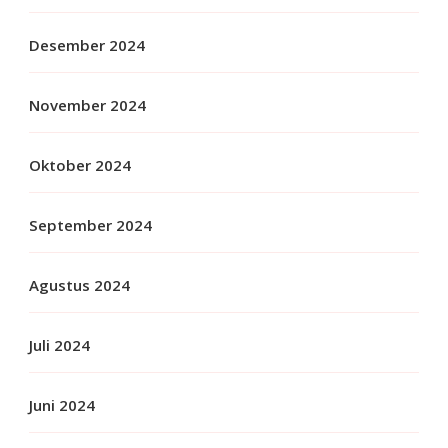
Desember 2024
November 2024
Oktober 2024
September 2024
Agustus 2024
Juli 2024
Juni 2024