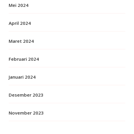
Mei 2024
April 2024
Maret 2024
Februari 2024
Januari 2024
Desember 2023
November 2023