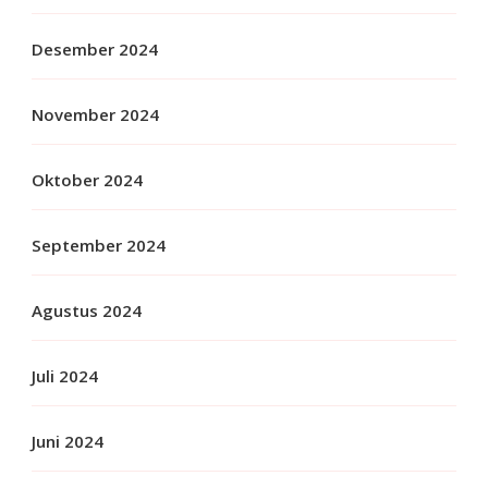
Desember 2024
November 2024
Oktober 2024
September 2024
Agustus 2024
Juli 2024
Juni 2024