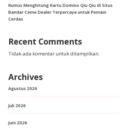
Rumus Menghitung Kartu Domino Qiu Qiu di Situs
Bandar Ceme Dealer Terpercaya untuk Pemain
Cerdas
Recent Comments
Tidak ada komentar untuk ditampilkan.
Archives
Agustus 2026
Juli 2026
Juni 2026