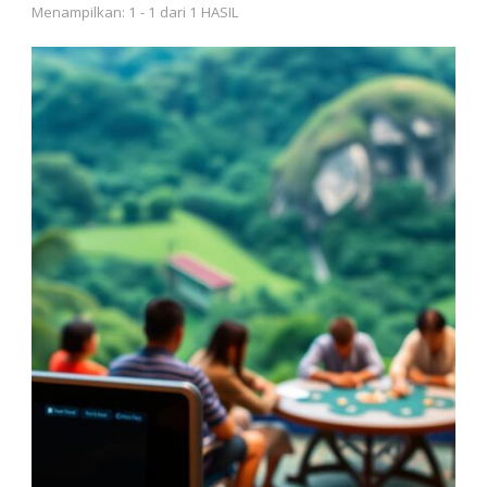
Menampilkan: 1 - 1 dari 1 HASIL