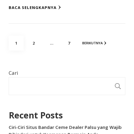
BACA SELENGKAPNYA
Paginasi
HALAMAN
HALAMAN
HALAMAN
1
2
…
7
BERIKUTNYA
pos
Cari
C
Recent Posts
Ciri-Ciri Situs Bandar Ceme Dealer Palsu yang Wajib