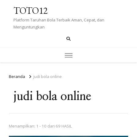
TOTO12
Platform Taruhan Bola Terbaik Aman, Cepat, dan
Menguntungkan
Beranda
judi bola online
judi bola online
Menampilkan: 1 - 10 dari 69 HASIL