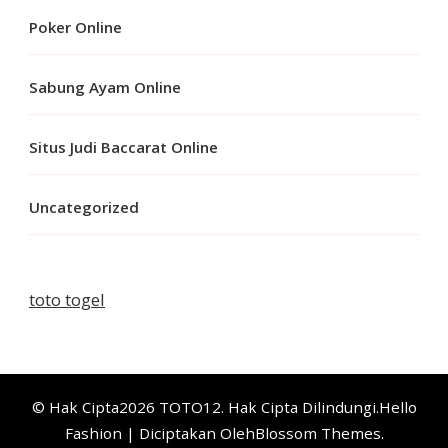
Poker Online
Sabung Ayam Online
Situs Judi Baccarat Online
Uncategorized
toto togel
© Hak Cipta2026
TOTO12
. Hak Cipta Dilindungi.
Hello
Fashion | Diciptakan Oleh
Blossom Themes
.