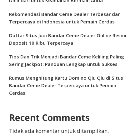
Dihindari untuk Keamanan Bermain Anda
Rekomendasi Bandar Ceme Dealer Terbesar dan
Terpercaya di Indonesia untuk Pemain Cerdas
Daftar Situs Judi Bandar Ceme Dealer Online Resmi
Deposit 10 Ribu Terpercaya
Tips Dan Trik Menjadi Bandar Ceme Keliling Paling
Sering Jackpot: Panduan Lengkap untuk Sukses
Rumus Menghitung Kartu Domino Qiu Qiu di Situs
Bandar Ceme Dealer Terpercaya untuk Pemain
Cerdas
Recent Comments
Tidak ada komentar untuk ditampilkan.