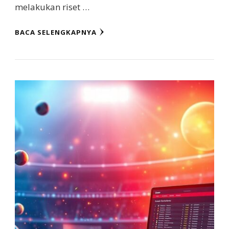
melakukan riset …
BACA SELENGKAPNYA