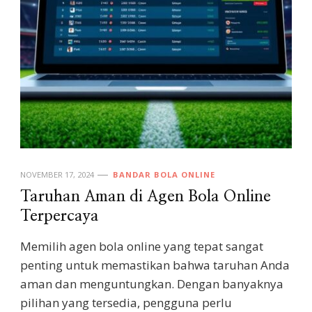
NOVEMBER 17, 2024
BANDAR BOLA ONLINE
Taruhan Aman di Agen Bola Online
Terpercaya
Memilih agen bola online yang tepat sangat
penting untuk memastikan bahwa taruhan Anda
aman dan menguntungkan. Dengan banyaknya
pilihan yang tersedia, pengguna perlu