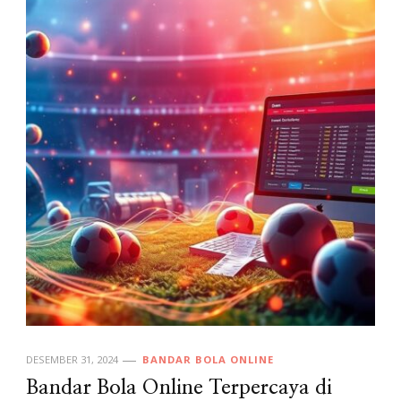
DESEMBER 31, 2024
BANDAR BOLA ONLINE
Bandar Bola Online Terpercaya di