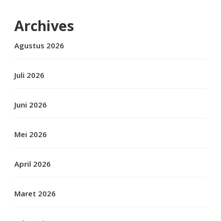
Archives
Agustus 2026
Juli 2026
Juni 2026
Mei 2026
April 2026
Maret 2026