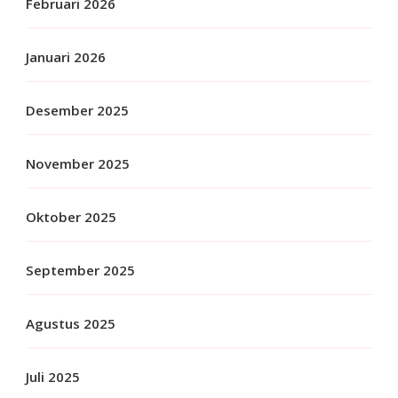
Februari 2026
Januari 2026
Desember 2025
November 2025
Oktober 2025
September 2025
Agustus 2025
Juli 2025