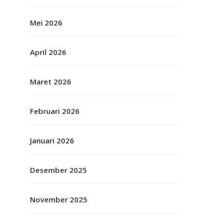
Mei 2026
April 2026
Maret 2026
Februari 2026
Januari 2026
Desember 2025
November 2025