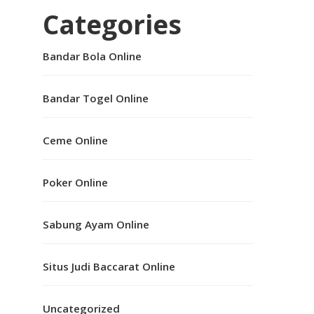
Categories
Bandar Bola Online
Bandar Togel Online
Ceme Online
Poker Online
Sabung Ayam Online
Situs Judi Baccarat Online
Uncategorized