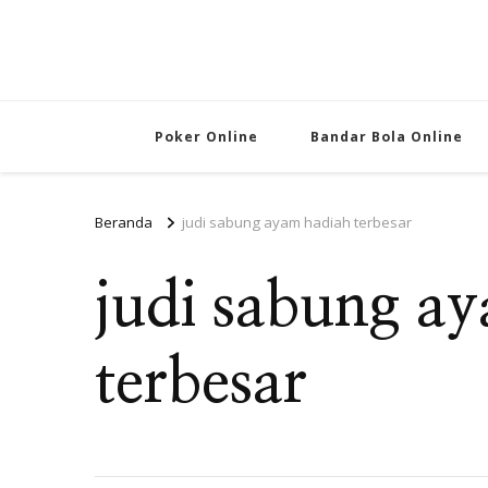
Poker Online
Bandar Bola Online
Beranda
judi sabung ayam hadiah terbesar
judi sabung a
terbesar