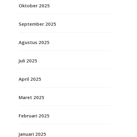
Oktober 2025
September 2025
Agustus 2025
Juli 2025
April 2025
Maret 2025
Februari 2025
Januari 2025