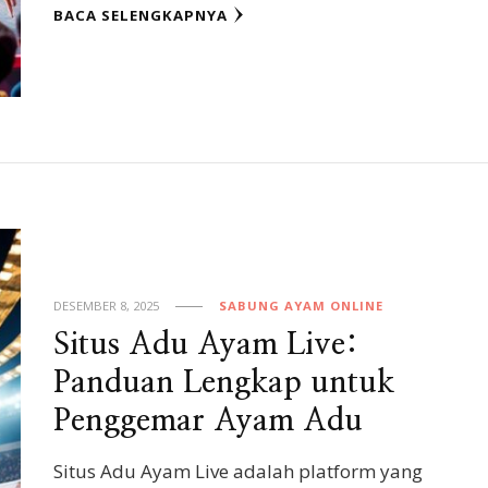
BACA SELENGKAPNYA
DESEMBER 8, 2025
SABUNG AYAM ONLINE
Situs Adu Ayam Live:
Panduan Lengkap untuk
Penggemar Ayam Adu
Situs Adu Ayam Live adalah platform yang