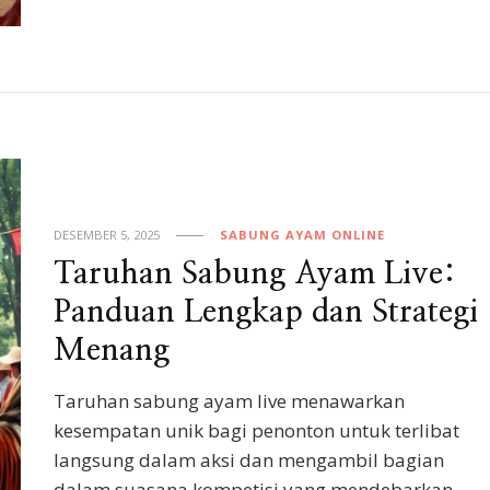
DESEMBER 5, 2025
SABUNG AYAM ONLINE
Taruhan Sabung Ayam Live:
Panduan Lengkap dan Strategi
Menang
Taruhan sabung ayam live menawarkan
kesempatan unik bagi penonton untuk terlibat
langsung dalam aksi dan mengambil bagian
dalam suasana kompetisi yang mendebarkan.