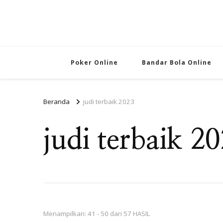
Poker Online
Bandar Bola Online
Beranda
judi terbaik 2023
judi terbaik 2
Menampilkan: 41 - 50 dari 57 HASIL