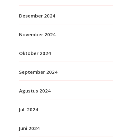
Desember 2024
November 2024
Oktober 2024
September 2024
Agustus 2024
Juli 2024
Juni 2024