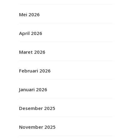
Mei 2026
April 2026
Maret 2026
Februari 2026
Januari 2026
Desember 2025
November 2025