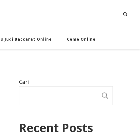
us Judi Baccarat Online
Ceme Online
Cari
CARI
Recent Posts