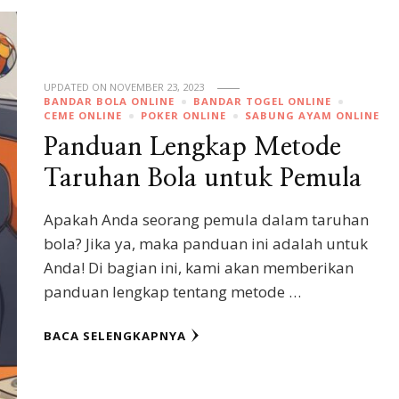
UPDATED ON
NOVEMBER 23, 2023
BANDAR BOLA ONLINE
BANDAR TOGEL ONLINE
CEME ONLINE
POKER ONLINE
SABUNG AYAM ONLINE
Panduan Lengkap Metode
Taruhan Bola untuk Pemula
Apakah Anda seorang pemula dalam taruhan
bola? Jika ya, maka panduan ini adalah untuk
Anda! Di bagian ini, kami akan memberikan
panduan lengkap tentang metode …
BACA SELENGKAPNYA