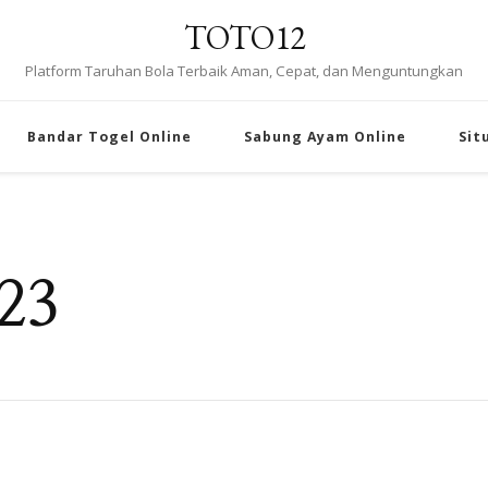
TOTO12
Platform Taruhan Bola Terbaik Aman, Cepat, dan Menguntungkan
Bandar Togel Online
Sabung Ayam Online
Sit
023