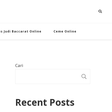
us Judi Baccarat Online
Ceme Online
Cari
CARI
Recent Posts