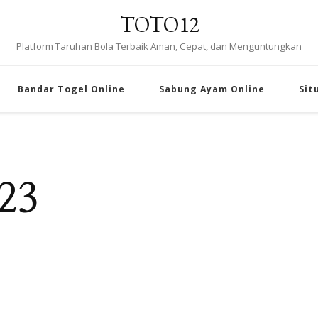
TOTO12
Platform Taruhan Bola Terbaik Aman, Cepat, dan Menguntungkan
Bandar Togel Online
Sabung Ayam Online
Sit
023