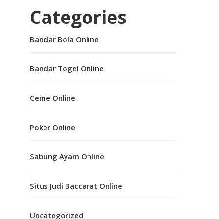
Categories
Bandar Bola Online
Bandar Togel Online
Ceme Online
Poker Online
Sabung Ayam Online
Situs Judi Baccarat Online
Uncategorized