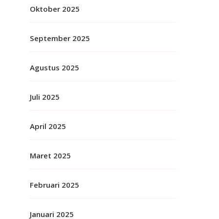
Oktober 2025
September 2025
Agustus 2025
Juli 2025
April 2025
Maret 2025
Februari 2025
Januari 2025