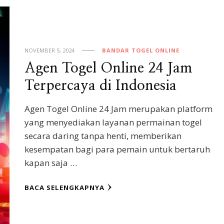
NOVEMBER 5, 2024
BANDAR TOGEL ONLINE
Agen Togel Online 24 Jam
Terpercaya di Indonesia
Agen Togel Online 24 Jam merupakan platform
yang menyediakan layanan permainan togel
secara daring tanpa henti, memberikan
kesempatan bagi para pemain untuk bertaruh
kapan saja …
BACA SELENGKAPNYA