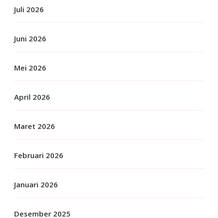
Juli 2026
Juni 2026
Mei 2026
April 2026
Maret 2026
Februari 2026
Januari 2026
Desember 2025