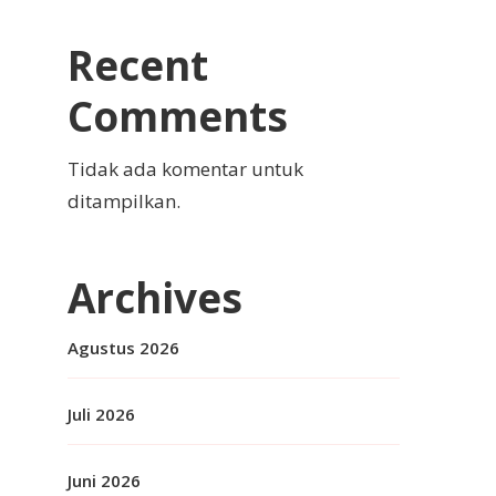
Recent
Comments
Tidak ada komentar untuk
ditampilkan.
Archives
Agustus 2026
Juli 2026
Juni 2026