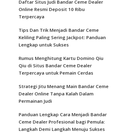
Daftar Situs Judi Bandar Ceme Dealer
Online Resmi Deposit 10 Ribu
Terpercaya
Tips Dan Trik Menjadi Bandar Ceme
Keliling Paling Sering Jackpot: Panduan
Lengkap untuk Sukses
Rumus Menghitung Kartu Domino Qiu
Qiu di Situs Bandar Ceme Dealer
Terpercaya untuk Pemain Cerdas
Strategi Jitu Menang Main Bandar Ceme
Dealer Online Tanpa Kalah Dalam
Permainan Judi
Panduan Lengkap Cara Menjadi Bandar
Ceme Dealer Profesional bagi Pemula:
Langkah Demi Langkah Menuju Sukses