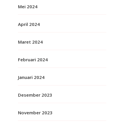
Mei 2024
April 2024
Maret 2024
Februari 2024
Januari 2024
Desember 2023
November 2023