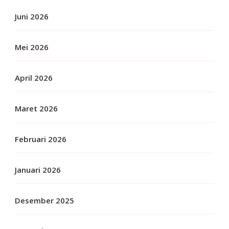
Juni 2026
Mei 2026
April 2026
Maret 2026
Februari 2026
Januari 2026
Desember 2025