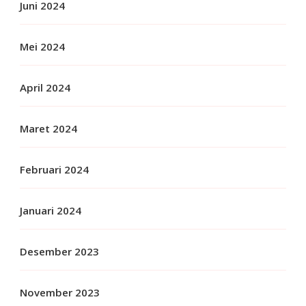
Juni 2024
Mei 2024
April 2024
Maret 2024
Februari 2024
Januari 2024
Desember 2023
November 2023