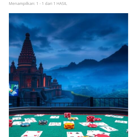
Menampilkan: 1 - 1 dari 1 HASIL