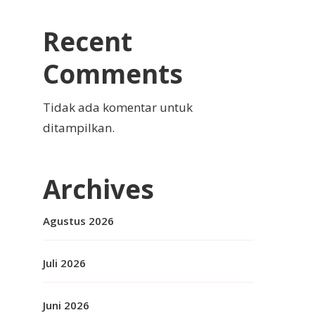
Recent
Comments
Tidak ada komentar untuk
ditampilkan.
Archives
Agustus 2026
Juli 2026
Juni 2026