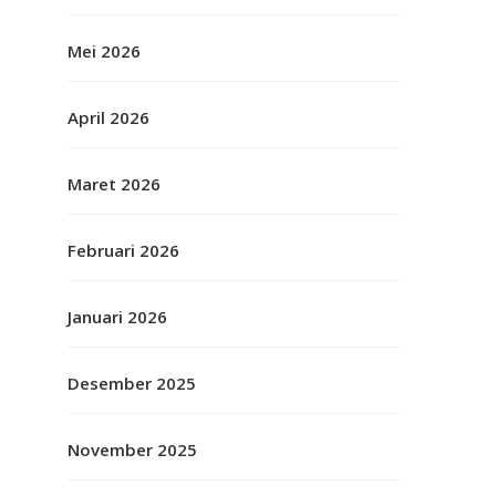
Mei 2026
April 2026
Maret 2026
Februari 2026
Januari 2026
Desember 2025
November 2025