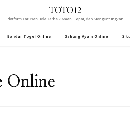
TOTO12
Platform Taruhan Bola Terbaik Aman, Cepat, dan Menguntungkan
Bandar Togel Online
Sabung Ayam Online
Sit
 Online