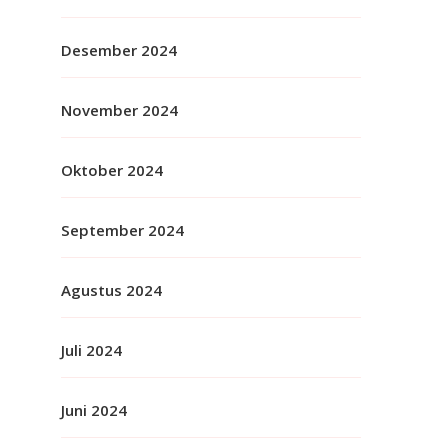
Desember 2024
November 2024
Oktober 2024
September 2024
Agustus 2024
Juli 2024
Juni 2024