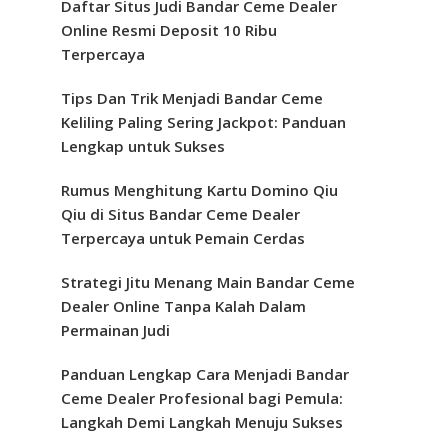
Daftar Situs Judi Bandar Ceme Dealer
Online Resmi Deposit 10 Ribu
Terpercaya
Tips Dan Trik Menjadi Bandar Ceme
Keliling Paling Sering Jackpot: Panduan
Lengkap untuk Sukses
Rumus Menghitung Kartu Domino Qiu
Qiu di Situs Bandar Ceme Dealer
Terpercaya untuk Pemain Cerdas
Strategi Jitu Menang Main Bandar Ceme
Dealer Online Tanpa Kalah Dalam
Permainan Judi
Panduan Lengkap Cara Menjadi Bandar
Ceme Dealer Profesional bagi Pemula:
Langkah Demi Langkah Menuju Sukses