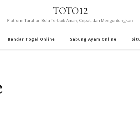
TOTO12
Platform Taruhan Bola Terbaik Aman, Cepat, dan Menguntungkan
Bandar Togel Online
Sabung Ayam Online
Sit
e