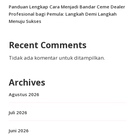
Panduan Lengkap Cara Menjadi Bandar Ceme Dealer
Profesional bagi Pemula: Langkah Demi Langkah
Menuju Sukses
Recent Comments
Tidak ada komentar untuk ditampilkan.
Archives
Agustus 2026
Juli 2026
Juni 2026