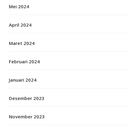
Mei 2024
April 2024
Maret 2024
Februari 2024
Januari 2024
Desember 2023
November 2023