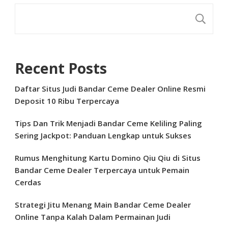
C
Recent Posts
Daftar Situs Judi Bandar Ceme Dealer Online Resmi
Deposit 10 Ribu Terpercaya
Tips Dan Trik Menjadi Bandar Ceme Keliling Paling
Sering Jackpot: Panduan Lengkap untuk Sukses
Rumus Menghitung Kartu Domino Qiu Qiu di Situs
Bandar Ceme Dealer Terpercaya untuk Pemain
Cerdas
Strategi Jitu Menang Main Bandar Ceme Dealer
Online Tanpa Kalah Dalam Permainan Judi