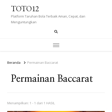
TOTO12
Platform Taruhan Bola Terbaik Aman, Cepat, dan
Menguntungkan
Beranda
Permainan Baccarat
Permainan Baccarat
Menampilkan: 1 - 1 dari 1 HASIL