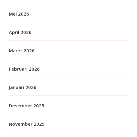
Mei 2026
April 2026
Maret 2026
Februari 2026
Januari 2026
Desember 2025
November 2025