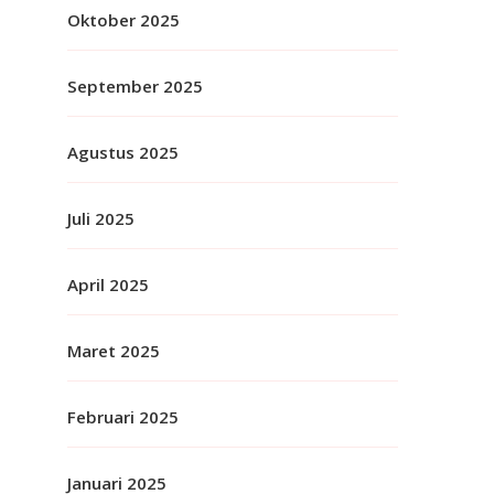
Oktober 2025
September 2025
Agustus 2025
Juli 2025
April 2025
Maret 2025
Februari 2025
Januari 2025