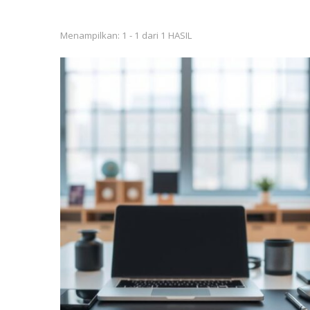
Menampilkan: 1 - 1 dari 1 HASIL