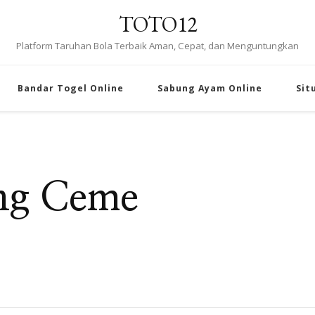
TOTO12
Platform Taruhan Bola Terbaik Aman, Cepat, dan Menguntungkan
Bandar Togel Online
Sabung Ayam Online
Sit
ang Ceme