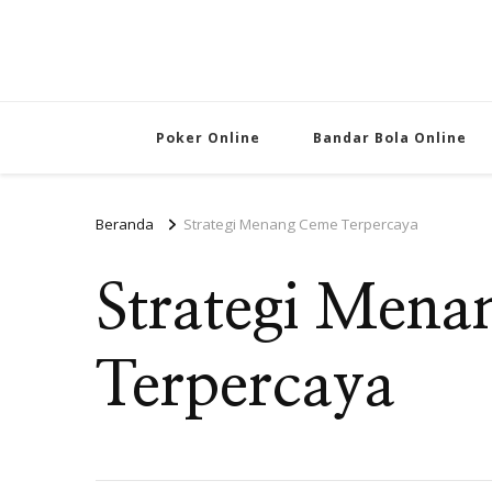
Poker Online
Bandar Bola Online
Beranda
Strategi Menang Ceme Terpercaya
Strategi Men
Terpercaya