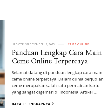
UPDATED ON
DESEMBER 11, 2025
CEME ONLINE
Panduan Lengkap Cara Main
Ceme Online Terpercaya
Selamat datang di panduan lengkap cara main
ceme online terpercaya. Dalam dunia perjudian,
ceme merupakan salah satu permainan kartu
yang sangat digemari di Indonesia. Artikel …
BACA SELENGKAPNYA