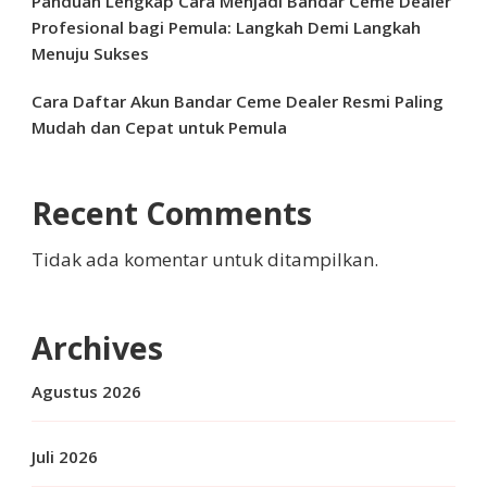
Panduan Lengkap Cara Menjadi Bandar Ceme Dealer
Profesional bagi Pemula: Langkah Demi Langkah
Menuju Sukses
Cara Daftar Akun Bandar Ceme Dealer Resmi Paling
Mudah dan Cepat untuk Pemula
Recent Comments
Tidak ada komentar untuk ditampilkan.
Archives
Agustus 2026
Juli 2026