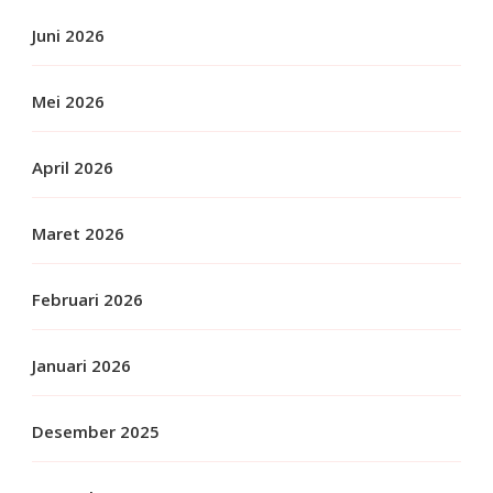
Juni 2026
Mei 2026
April 2026
Maret 2026
Februari 2026
Januari 2026
Desember 2025