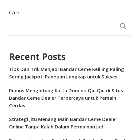
Cari
C
Recent Posts
Tips Dan Trik Menjadi Bandar Ceme Keliling Paling
Sering Jackpot: Panduan Lengkap untuk Sukses
Rumus Menghitung Kartu Domino Qiu Qiu di Situs
Bandar Ceme Dealer Terpercaya untuk Pemain
Cerdas
Strategi Jitu Menang Main Bandar Ceme Dealer
Online Tanpa Kalah Dalam Permainan Judi