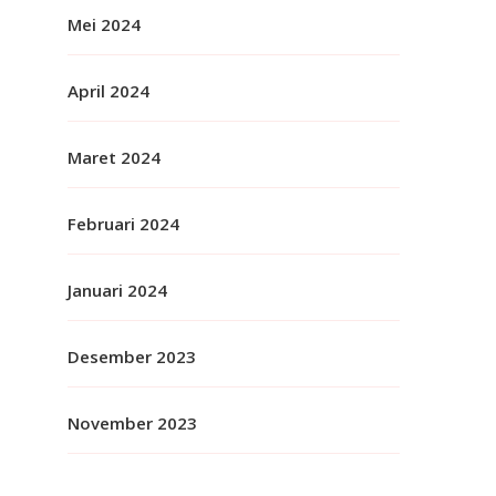
Mei 2024
April 2024
Maret 2024
Februari 2024
Januari 2024
Desember 2023
November 2023