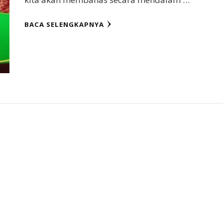
BACA SELENGKAPNYA