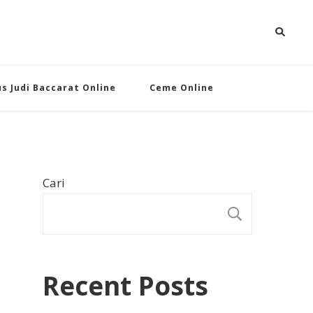
us Judi Baccarat Online
Ceme Online
Cari
CARI
Recent Posts