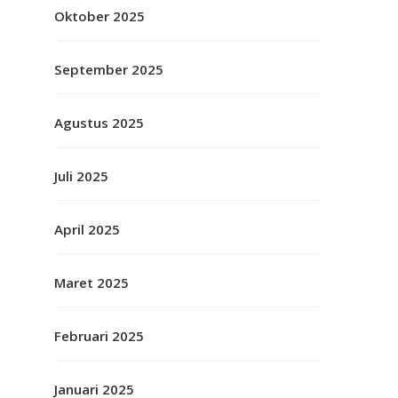
Oktober 2025
September 2025
Agustus 2025
Juli 2025
April 2025
Maret 2025
Februari 2025
Januari 2025