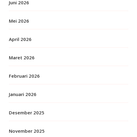
Juni 2026
Mei 2026
April 2026
Maret 2026
Februari 2026
Januari 2026
Desember 2025
November 2025