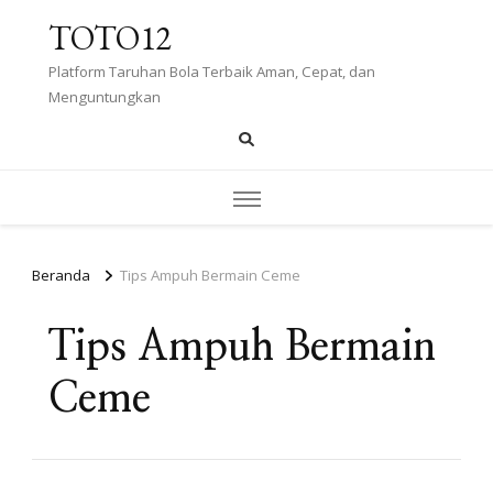
TOTO12
Platform Taruhan Bola Terbaik Aman, Cepat, dan
Menguntungkan
Beranda
Tips Ampuh Bermain Ceme
Tips Ampuh Bermain
Ceme