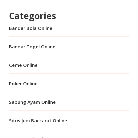
Categories
Bandar Bola Online
Bandar Togel Online
Ceme Online
Poker Online
Sabung Ayam Online
Situs Judi Baccarat Online