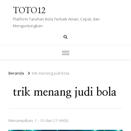
TOTO12
Platform Taruhan Bola Terbaik Aman, Cepat, dan
Menguntungkan
Beranda
trik menang judi bola
trik menang judi bola
Menampilkan: 1 - 10 dari 21 HASIL