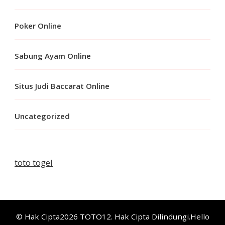
Poker Online
Sabung Ayam Online
Situs Judi Baccarat Online
Uncategorized
toto togel
© Hak Cipta2026
TOTO12
. Hak Cipta Dilindungi.
Hello