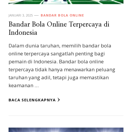
JANUARI 3, 2025
BANDAR BOLA ONLINE
Bandar Bola Online Terpercaya di
Indonesia
Dalam dunia taruhan, memilih bandar bola
online terpercaya sangatlah penting bagi
pemain di Indonesia. Bandar bola online
terpercaya tidak hanya menawarkan peluang
taruhan yang adil, tetapi juga memastikan
keamanan …
BACA SELENGKAPNYA