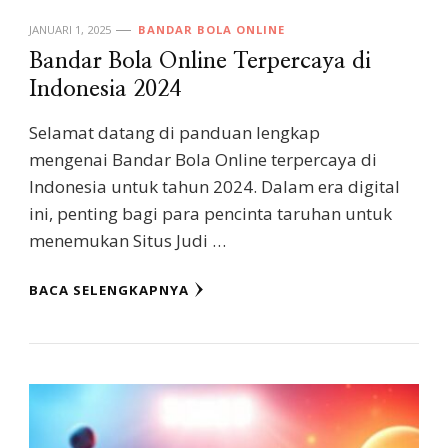
JANUARI 1, 2025
BANDAR BOLA ONLINE
Bandar Bola Online Terpercaya di
Indonesia 2024
Selamat datang di panduan lengkap
mengenai Bandar Bola Online terpercaya di
Indonesia untuk tahun 2024. Dalam era digital
ini, penting bagi para pencinta taruhan untuk
menemukan Situs Judi …
BACA SELENGKAPNYA