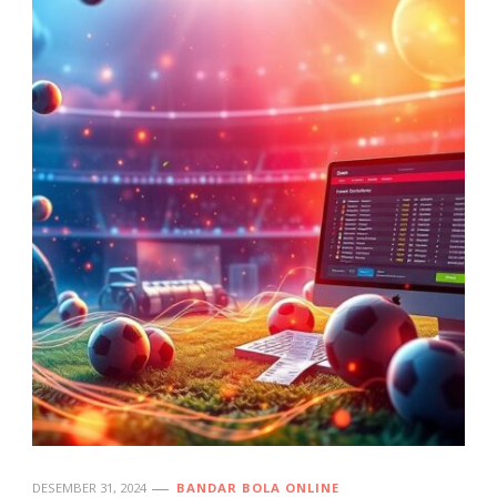
DESEMBER 31, 2024
BANDAR BOLA ONLINE