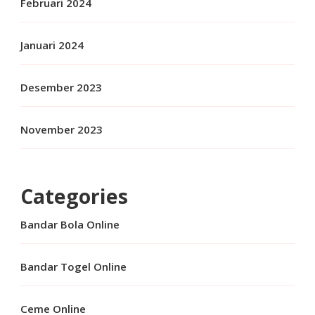
Februari 2024
Januari 2024
Desember 2023
November 2023
Categories
Bandar Bola Online
Bandar Togel Online
Ceme Online