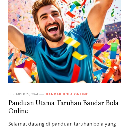
DESEMBER 28, 2024
BANDAR BOLA ONLINE
Panduan Utama Taruhan Bandar Bola
Online
Selamat datang di panduan taruhan bola yang