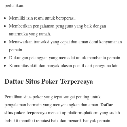
perhatikan:
Memiliki izin resmi untuk beroperasi.
Memberikan pengalaman pengguna yang baik dengan
antarmuka yang ramah.
Menawarkan transaksi yang cepat dan aman demi kenyamanan
pemain.
Dukungan pelanggan yang memadai untuk membantu pemain.
Komunitas aktif dan banyak ulasan positif dari pengguna lain.
Daftar Situs Poker Terpercaya
Pemilihan situs poker yang tepat sangat penting untuk
Daftar
pengalaman bermain yang menyenangkan dan aman.
situs poker terpercaya
mencakup platform-platform yang sudah
terbukti memiliki reputasi baik dan menarik banyak pemain.