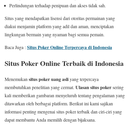
Perlindungan terhadap penipuan dan akses tidak sah.
Situs yang mendapatkan lisensi dari otoritas permainan yang
diakui menjamin platform yang adil dan aman, menciptakan
lingkungan bermain yang nyaman bagi semua pemain.
Situs Poker Online Terpercaya di Indonesia
Baca Juga :
Situs Poker Online Terbaik di Indonesia
situs poker uang asli
Menemukan
yang terpercaya
Ulasan situs poker
membutuhkan penelitian yang cermat.
sering
kali memberikan gambaran menyeluruh tentang pengalaman yang
ditawarkan oleh berbagai platform. Berikut ini kami sajikan
informasi penting mengenai situs poker terbaik dan ciri-ciri yang
dapat membantu Anda memilih dengan bijaksana.