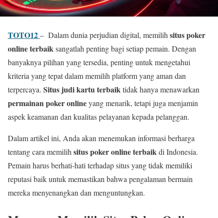
TOTO12
situs poker
– Dalam dunia perjudian digital, memilih
online terbaik
sangatlah penting bagi setiap pemain. Dengan
banyaknya pilihan yang tersedia, penting untuk mengetahui
kriteria yang tepat dalam memilih platform yang aman dan
Situs judi kartu terbaik
terpercaya.
tidak hanya menawarkan
permainan poker online
yang menarik, tetapi juga menjamin
aspek keamanan dan kualitas pelayanan kepada pelanggan.
Dalam artikel ini, Anda akan menemukan informasi berharga
situs poker online terbaik
tentang cara memilih
di Indonesia.
Pemain harus berhati-hati terhadap situs yang tidak memiliki
reputasi baik untuk memastikan bahwa pengalaman bermain
mereka menyenangkan dan menguntungkan.