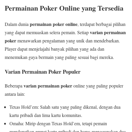
Permainan Poker Online yang Tersedia
permainan poker online
Dalam dunia
, terdapat berbagai pilihan
varian permainan
yang dapat memuaskan selera pemain. Setiap
poker
menawarkan pengalaman yang unik dan mendebarkan.
Player dapat menjelajahi banyak pilihan yang ada dan
menemukan gaya bermain yang paling sesuai bagi mereka.
Varian Permainan Poker Populer
varian permainan poker
Beberapa
online yang paling populer
antara lain:
Texas Hold’em: Salah satu yang paling dikenal, dengan dua
kartu pribadi dan lima kartu komunitas.
Omaha: Mirip dengan Texas Hold’em, tetapi pemain
mendapatkan empat kartu pribadi dan harus menggunakan dua