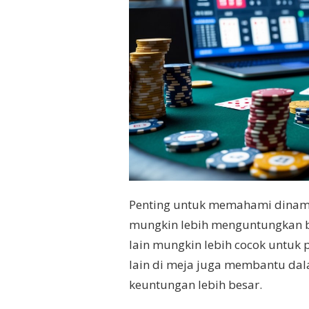
Penting untuk memahami dinami
mungkin lebih menguntungkan ba
lain mungkin lebih cocok untuk p
lain di meja juga membantu d
keuntungan lebih besar.