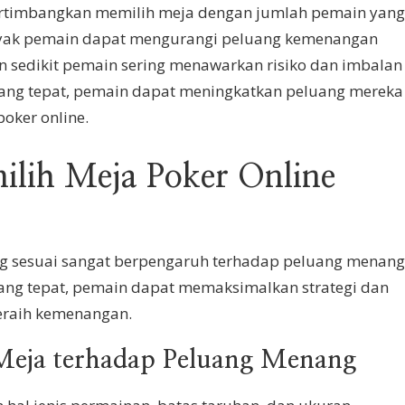
ertimbangkan memilih meja dengan jumlah pemain yang
anyak pemain dapat mengurangi peluang kemenangan
n sedikit pemain sering menawarkan risiko dan imbalan
yang tepat, pemain dapat meningkatkan peluang mereka
oker online.
ilih Meja Poker Online
ng sesuai sangat berpengaruh terhadap peluang menang
ang tepat, pemain dapat memaksimalkan strategi dan
eraih kemenangan.
Meja terhadap Peluang Menang