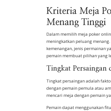
Kriteria Meja P
Menang Tinggi
Dalam memilih meja poker online
meningkatkan peluang menang. M
kemenangan, jenis permainan ya
pemain membuat pilihan yang le
Tingkat Persaingan 
Tingkat persaingan adalah fak
dengan pemain pemula atau ama
mencari meja dengan pemain ya
Pemain dapat menggunakan fitur 