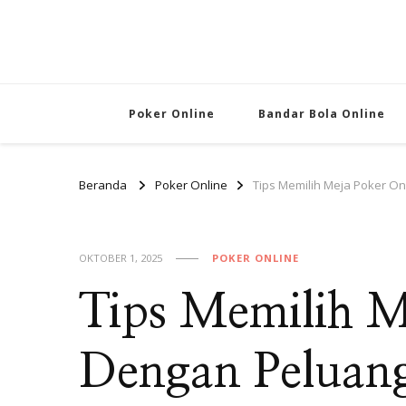
Poker Online
Bandar Bola Online
Beranda
Poker Online
Tips Memilih Meja Poker O
OKTOBER 1, 2025
POKER ONLINE
Tips Memilih M
Dengan Peluan