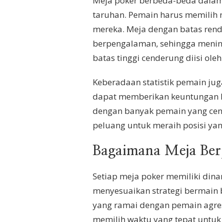
Meja poker berbeda-beda dalam 
taruhan. Pemain harus memilih 
mereka. Meja dengan batas ren
berpengalaman, sehingga menin
batas tinggi cenderung diisi ol
Keberadaan statistik pemain ju
dapat memberikan keuntungan l
dengan banyak pemain yang ce
peluang untuk meraih posisi yan
Bagaimana Meja Ber
Setiap meja poker memiliki dina
menyesuaikan strategi bermain 
yang ramai dengan pemain agresi
memilih waktu yang tepat untuk 