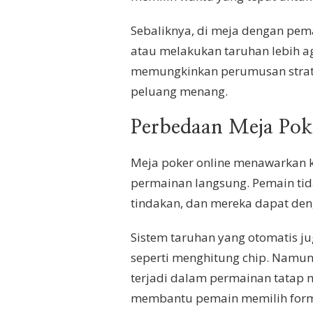
Sebaliknya, di meja dengan pema
atau melakukan taruhan lebih a
memungkinkan perumusan strateg
peluang menang.
Perbedaan Meja Poke
Meja poker online menawarkan k
permainan langsung. Pemain t
tindakan, dan mereka dapat den
Sistem taruhan yang otomatis 
seperti menghitung chip. Namun,
terjadi dalam permainan tatap 
membantu pemain memilih form