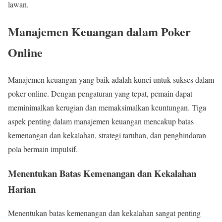
lawan.
Manajemen Keuangan dalam Poker
Online
Manajemen keuangan yang baik adalah kunci untuk sukses dalam
poker online. Dengan pengaturan yang tepat, pemain dapat
meminimalkan kerugian dan memaksimalkan keuntungan. Tiga
aspek penting dalam manajemen keuangan mencakup batas
kemenangan dan kekalahan, strategi taruhan, dan penghindaran
pola bermain impulsif.
Menentukan Batas Kemenangan dan Kekalahan
Harian
Menentukan batas kemenangan dan kekalahan sangat penting