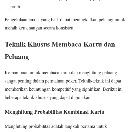
jernih.
Pengelolaan emosi yang baik dapat meningkatkan peluang untuk
meraih kemenangan secara konsisten.
Teknik Khusus Membaca Kartu dan
Peluang
Kemampuan untuk membaca kartu dan menghitung peluang
sangat penting dalam permainan poker. Teknik-teknik ini dapat
memberikan keuntungan kompetitif yang signifikan. Berikut ini
beberapa teknik khusus yang dapat digunakan.
Menghitung Probabilitas Kombinasi Kartu
Menghitung probabilitas adalah langkah pertama untuk