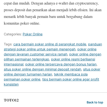
cepat dan mudah. Dengan adanya e-wallet dan cryptocurrency,
proses deposit dan penarikan akan menjadi lebih efisien. Ini akan
menarik lebih banyak pemain baru untuk bergabung dalam
komunitas poker online.
Categories:
Poker Online
Tags:
cara bermain poker online di perangkat mobile
,
panduan
strategi poker online untuk pemain menengah
,
poker online
dengan layanan customer service ramah
,
poker online dengan
pilihan permainan terlengkap
,
poker online resmi berlisensi
internasional
,
poker online terpercaya dengan bonus harian
,
situs poker online dengan minimal deposit rendah
,
situs poker
online dengan turnamen harian
,
teknik membaca pola
permainan poker online
,
tips bermain poker online agar profit
konsisten
TOTO12
Back to top