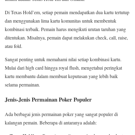
Di Texas Hold’em, setiap pemain mendapatkan dua kartu tertutup
dan menggunakan lima kartu komunitas untuk membentuk
kombinasi terbaik. Pemain harus mengikuti urutan taruhan yang
ditentukan. Misalnya, pemain dapat melakukan check, call, raise,
atau fold.
Sangat penting untuk memahami nilai setiap kombinasi kartu.
Mulai dari high card hingga royal flush, mengetahui peringkat
kartu membantu dalam membuat keputusan yang lebih baik
selama permainan.
Jenis-Jenis Permainan Poker Populer
Ada berbagai jenis permainan poker yang sangat populer di
kalangan pemain. Beberapa di antaranya adalah: