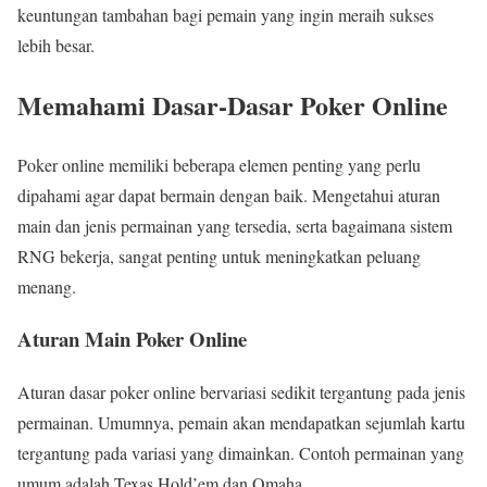
keuntungan tambahan bagi pemain yang ingin meraih sukses
lebih besar.
Memahami Dasar-Dasar Poker Online
Poker online memiliki beberapa elemen penting yang perlu
dipahami agar dapat bermain dengan baik. Mengetahui aturan
main dan jenis permainan yang tersedia, serta bagaimana sistem
RNG bekerja, sangat penting untuk meningkatkan peluang
menang.
Aturan Main Poker Online
Aturan dasar poker online bervariasi sedikit tergantung pada jenis
permainan. Umumnya, pemain akan mendapatkan sejumlah kartu
tergantung pada variasi yang dimainkan. Contoh permainan yang
umum adalah Texas Hold’em dan Omaha.