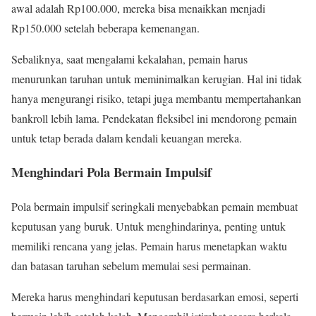
awal adalah Rp100.000, mereka bisa menaikkan menjadi
Rp150.000 setelah beberapa kemenangan.
Sebaliknya, saat mengalami kekalahan, pemain harus
menurunkan taruhan untuk meminimalkan kerugian. Hal ini tidak
hanya mengurangi risiko, tetapi juga membantu mempertahankan
bankroll lebih lama. Pendekatan fleksibel ini mendorong pemain
untuk tetap berada dalam kendali keuangan mereka.
Menghindari Pola Bermain Impulsif
Pola bermain impulsif seringkali menyebabkan pemain membuat
keputusan yang buruk. Untuk menghindarinya, penting untuk
memiliki rencana yang jelas. Pemain harus menetapkan waktu
dan batasan taruhan sebelum memulai sesi permainan.
Mereka harus menghindari keputusan berdasarkan emosi, seperti