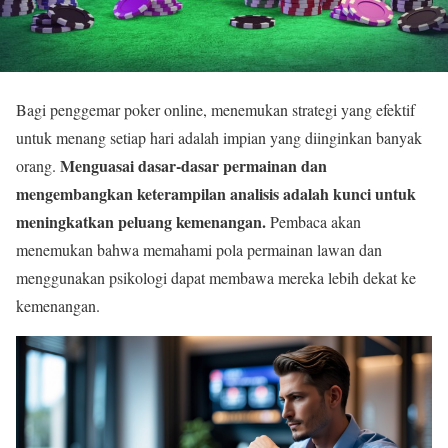
Bagi penggemar poker online, menemukan strategi yang efektif
untuk menang setiap hari adalah impian yang diinginkan banyak
Menguasai dasar-dasar permainan dan
orang.
mengembangkan keterampilan analisis adalah kunci untuk
meningkatkan peluang kemenangan.
Pembaca akan
menemukan bahwa memahami pola permainan lawan dan
menggunakan psikologi dapat membawa mereka lebih dekat ke
kemenangan.