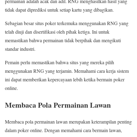
permainan adalah acak dan adil. RNG menghasilkan hasil yang
tidak dapat diprediksi untuk setiap kartu yang dibagikan.
Sebagian besar situs poker terkemuka menggunakan RNG yang
telah diuji dan disertifikasi oleh pihak ketiga. Ini untuk
memastikan bahwa permainan tidak berpihak dan mengikuti
standar industri.
Pemain perlu memastikan bahwa situs yang mereka pilih
menggunakan RNG yang terjamin. Memahami cara kerja sistem
ini dapat memberikan kepercayaan lebih ketika bermain poker
online.
Membaca Pola Permainan Lawan
Membaca pola permainan lawan merupakan keterampilan penting
dalam poker online. Dengan memahami cara bermain lawan,