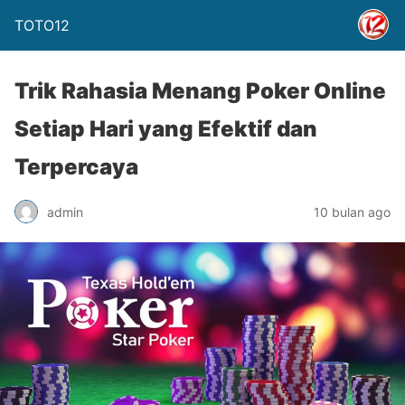
TOTO12
Trik Rahasia Menang Poker Online
Setiap Hari yang Efektif dan
Terpercaya
admin
10 bulan ago