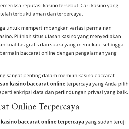
emeriksa reputasi kasino tersebut. Cari kasino yang
 telah terbukti aman dan terpercaya.
juga untuk mempertimbangkan variasi permainan
asino. Pilihlah situs ulasan kasino yang menyediakan
an kualitas grafis dan suara yang memukau, sehingga
bermain baccarat online dengan pengalaman yang
ng sangat penting dalam memilih kasino baccarat
asan kasino baccarat online
terpercaya yang Anda pilih
perti enkripsi data dan perlindungan privasi yang baik.
rat Online Terpercaya
 kasino baccarat online terpercaya
yang sudah teruji