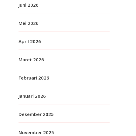
Juni 2026
Mei 2026
April 2026
Maret 2026
Februari 2026
Januari 2026
Desember 2025
November 2025