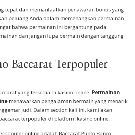
ng tepat dan memanfaatkan penawaran bonus yang
atkan peluang Anda dalam memenangkan permainan
 ingat bahwa permainan ini bergantung pada
ermainan dan jangan lupa bermain dengan tanggung
o Baccarat Terpopuler
ccarat yang tersedia di kasino online.
Permainan
ine
menawarkan pengalaman bermain yang menarik
gemar judi. Dalam section kali ini, kami akan
ccarat terpopuler di platform kasino online.
erpopuler online adalah Baccarat Punto Banco.