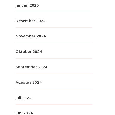
Januari 2025
Desember 2024
November 2024
Oktober 2024
September 2024
Agustus 2024
Juli 2024
Juni 2024