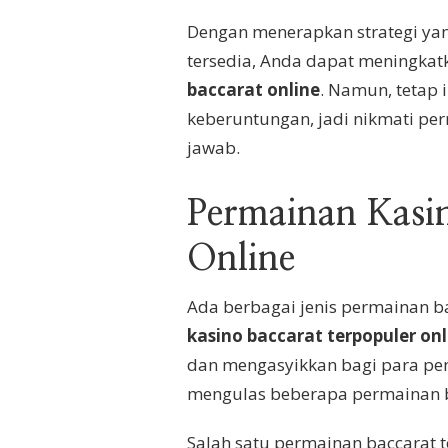
Dengan menerapkan strategi ya
tersedia, Anda dapat meningk
baccarat online
. Namun, tetap
keberuntungan, jadi nikmati p
jawab.
Permainan Kasin
Online
Ada berbagai jenis permainan ba
kasino baccarat terpopuler onl
dan mengasyikkan bagi para peng
mengulas beberapa permainan ba
Salah satu permainan baccarat t