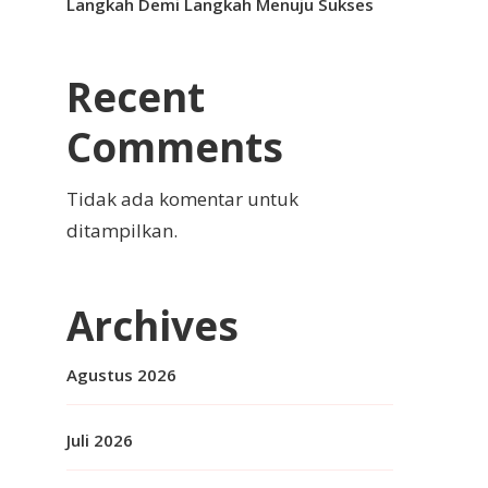
Langkah Demi Langkah Menuju Sukses
Recent
Comments
Tidak ada komentar untuk
ditampilkan.
Archives
Agustus 2026
Juli 2026