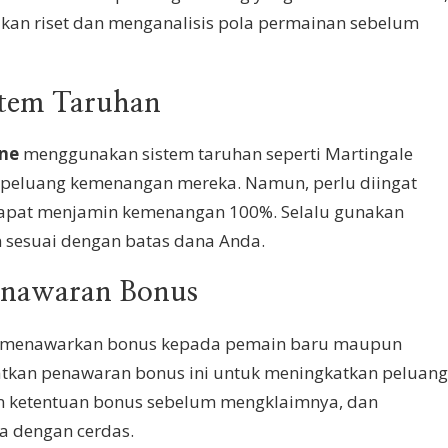
kan riset dan menganalisis pola permainan sebelum
stem Taruhan
ine
menggunakan sistem taruhan seperti Martingale
 peluang kemenangan mereka. Namun, perlu diingat
 dapat menjamin kemenangan 100%. Selalu gunakan
n sesuai dengan batas dana Anda.
enawaran Bonus
menawarkan bonus kepada pemain baru maupun
tkan penawaran bonus ini untuk meningkatkan peluang
an ketentuan bonus sebelum mengklaimnya, dan
 dengan cerdas.