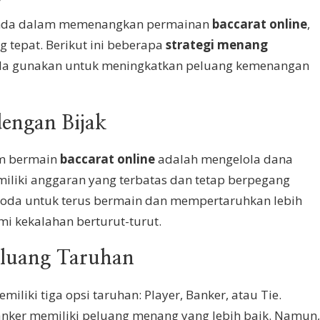
Anda dalam memenangkan permainan
baccarat online
,
g tepat. Berikut ini beberapa
strategi menang
da gunakan untuk meningkatkan peluang kemenangan
engan Bijak
am bermain
baccarat online
adalah mengelola dana
miliki anggaran yang terbatas dan tetap berpegang
rgoda untuk terus bermain dan mempertaruhkan lebih
i kekalahan berturut-turut.
luang Taruhan
miliki tiga opsi taruhan: Player, Banker, atau Tie.
nker memiliki peluang menang yang lebih baik. Namun,