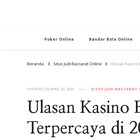
Poker Online
Bandar Bola Online
Beranda
Situs Judi Baccarat Online
Ulasan Kasino 
UPDATED ON
APRIL 22, 2024
SITUS JUDI BACCARAT 
Ulasan Kasino 
Terpercaya di 