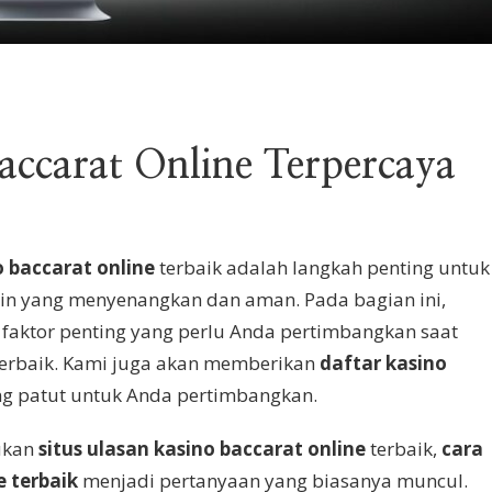
accarat Online Terpercaya
o baccarat online
terbaik adalah langkah penting untuk
n yang menyenangkan dan aman. Pada bagian ini,
aktor penting yang perlu Anda pertimbangkan saat
 terbaik. Kami juga akan memberikan
daftar kasino
g patut untuk Anda pertimbangkan.
ukan
situs ulasan kasino baccarat online
terbaik,
cara
e terbaik
menjadi pertanyaan yang biasanya muncul.