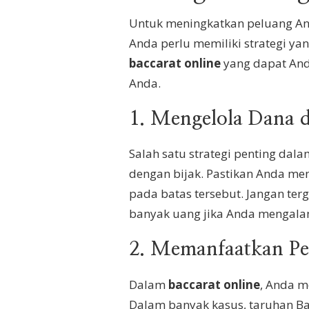
Untuk meningkatkan peluang 
Anda perlu memiliki strategi yan
baccarat online
yang dapat An
Anda.
1. Mengelola Dana d
Salah satu strategi penting dal
dengan bijak. Pastikan Anda me
pada batas tersebut. Jangan te
banyak uang jika Anda mengalam
2. Memanfaatkan Pe
Dalam
baccarat online
, Anda me
Dalam banyak kasus, taruhan Ba