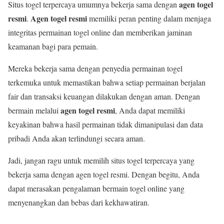
agen togel
Situs togel terpercaya umumnya bekerja sama dengan
resmi
Agen togel resmi
.
memiliki peran penting dalam menjaga
integritas permainan togel online dan memberikan jaminan
keamanan bagi para pemain.
Mereka bekerja sama dengan penyedia permainan togel
terkemuka untuk memastikan bahwa setiap permainan berjalan
fair dan transaksi keuangan dilakukan dengan aman. Dengan
agen togel resmi
bermain melalui
, Anda dapat memiliki
keyakinan bahwa hasil permainan tidak dimanipulasi dan data
pribadi Anda akan terlindungi secara aman.
Jadi, jangan ragu untuk memilih situs togel terpercaya yang
bekerja sama dengan agen togel resmi. Dengan begitu, Anda
dapat merasakan pengalaman bermain togel online yang
menyenangkan dan bebas dari kekhawatiran.