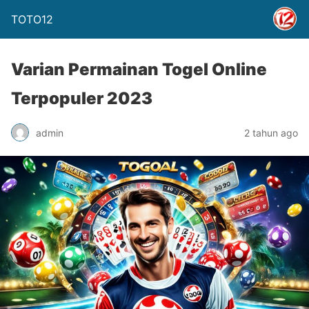
TOTO12
Varian Permainan Togel Online
Terpopuler 2023
admin
2 tahun ago