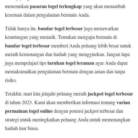
pasaran togel terlengkap
menemukan
yang akan menambah
keseruan dalam pengalaman bermain Anda.
bandar togel terbesar
Tidak hanya itu,
juga menawarkan
keuntungan yang menarik. Temukan mengapa bermain di
bandar togel terbesar
memberi Anda peluang lebih besar untuk
meraih kemenangan dan hadiah yang menggiurkan. Jangan lupa
taruhan togel teraman
juga mempelajari tips
agar Anda dapat
memaksimalkan pengalaman bermain dengan aman dan tanpa
risiko.
jackpot togel terbesar
Terakhir, mari kita jelajahi peluang meraih
varian
di tahun 2023. Kami akan memberikan informasi tentang
permainan togel online
dengan potensi jackpot terbesar dan
strategi untuk meningkatkan peluang Anda untuk memenangkan
hadiah luar biasa.