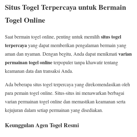
Situs Togel Terpercaya untuk Bermain
Togel Online
situs togel
Saat bermain togel online, penting untuk memilih
terpercaya
yang dapat memberikan pengalaman bermain yang
varian
aman dan nyaman. Dengan begitu, Anda dapat menikmati
permainan togel online
terpopuler tanpa khawatir tentang
keamanan data dan transaksi Anda.
Ada beberapa situs togel terpercaya yang direkomendasikan oleh
para pemain togel online. Situs-situs ini menawarkan berbagai
varian permainan togel online dan memastikan keamanan serta
kejujuran dalam setiap permainan yang disediakan.
Keunggulan Agen Togel Resmi