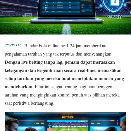
TOTO12
Bandar bola online no.1 24 jam memberikan
pengalaman taruhan yang tak terputus dan menyenangkan.
Dengan live betting tanpa lag, pemain dapat merasakan
ketegangan dan kegembiraan secara real-time, memastikan
setiap taruhan yang mereka buat menciptakan momen yang
mendebarkan.
Fitur ini sangat penting bagi para penggemar
taruhan yang menginginkan kontrol penuh atas pilihan mereka
saat peristiwa berlangsung.