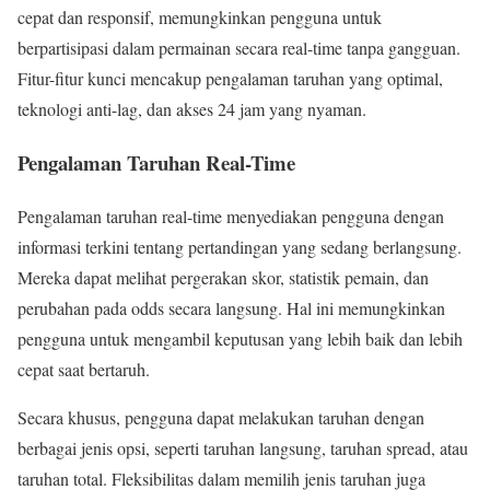
cepat dan responsif, memungkinkan pengguna untuk
berpartisipasi dalam permainan secara real-time tanpa gangguan.
Fitur-fitur kunci mencakup pengalaman taruhan yang optimal,
teknologi anti-lag, dan akses 24 jam yang nyaman.
Pengalaman Taruhan Real-Time
Pengalaman taruhan real-time menyediakan pengguna dengan
informasi terkini tentang pertandingan yang sedang berlangsung.
Mereka dapat melihat pergerakan skor, statistik pemain, dan
perubahan pada odds secara langsung. Hal ini memungkinkan
pengguna untuk mengambil keputusan yang lebih baik dan lebih
cepat saat bertaruh.
Secara khusus, pengguna dapat melakukan taruhan dengan
berbagai jenis opsi, seperti taruhan langsung, taruhan spread, atau
taruhan total. Fleksibilitas dalam memilih jenis taruhan juga