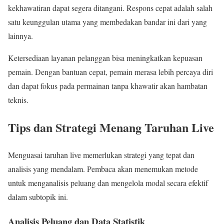
kekhawatiran dapat segera ditangani. Respons cepat adalah salah
satu keunggulan utama yang membedakan bandar ini dari yang
lainnya.
Ketersediaan layanan pelanggan bisa meningkatkan kepuasan
pemain. Dengan bantuan cepat, pemain merasa lebih percaya diri
dan dapat fokus pada permainan tanpa khawatir akan hambatan
teknis.
Tips dan Strategi Menang Taruhan Live
Menguasai taruhan live memerlukan strategi yang tepat dan
analisis yang mendalam. Pembaca akan menemukan metode
untuk menganalisis peluang dan mengelola modal secara efektif
dalam subtopik ini.
Analisis Peluang dan Data Statistik