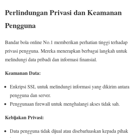
Perlindungan Privasi dan Keamanan
Pengguna
Bandar bola online No.1 memberikan perhatian tinggi terhadap
privasi pengguna. Mereka menerapkan berbagai langkah untuk
melindungi data pribadi dan informasi finansial.
Keamanan Data:
Enkripsi SSL untuk melindungi informasi yang dikirim antara
pengguna dan server.
Penggunaan firewall untuk menghalangi akses tidak sah.
Kebijakan Privasi:
Data pengguna tidak dijual atau disebarluaskan kepada pihak