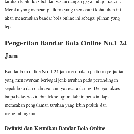
taruhan lebih fleksibel dan sesuai dengan gaya hidup modern.
Mereka yang mencari platform yang memenuhi kebutuhan ini
akan menemukan bandar bola online ini sebagai pilihan yang
tepat.
Pengertian Bandar Bola Online No.1 24
Jam
Bandar bola online No. 1 24 jam merupakan platform perjudian
yang menawarkan berbagai jenis taruhan pada pertandingan
sepak bola dan olahraga lainnya secara daring. Dengan akses
tanpa batas waktu dan teknologi mutakhir, pemain dapat
merasakan pengalaman taruhan yang lebih praktis dan
menguntungkan.
Definisi dan Keunikan Bandar Bola Online