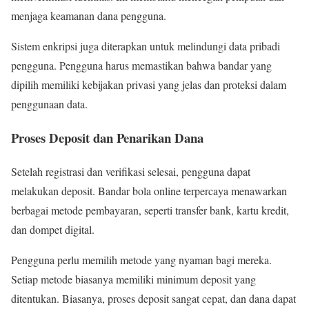
menjaga keamanan dana pengguna.
Sistem enkripsi juga diterapkan untuk melindungi data pribadi
pengguna. Pengguna harus memastikan bahwa bandar yang
dipilih memiliki kebijakan privasi yang jelas dan proteksi dalam
penggunaan data.
Proses Deposit dan Penarikan Dana
Setelah registrasi dan verifikasi selesai, pengguna dapat
melakukan deposit. Bandar bola online terpercaya menawarkan
berbagai metode pembayaran, seperti transfer bank, kartu kredit,
dan dompet digital.
Pengguna perlu memilih metode yang nyaman bagi mereka.
Setiap metode biasanya memiliki minimum deposit yang
ditentukan. Biasanya, proses deposit sangat cepat, dan dana dapat