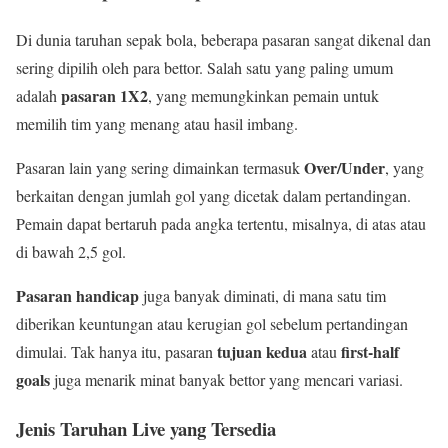
Di dunia taruhan sepak bola, beberapa pasaran sangat dikenal dan
sering dipilih oleh para bettor. Salah satu yang paling umum
pasaran 1X2
adalah
, yang memungkinkan pemain untuk
memilih tim yang menang atau hasil imbang.
Over/Under
Pasaran lain yang sering dimainkan termasuk
, yang
berkaitan dengan jumlah gol yang dicetak dalam pertandingan.
Pemain dapat bertaruh pada angka tertentu, misalnya, di atas atau
di bawah 2,5 gol.
Pasaran handicap
juga banyak diminati, di mana satu tim
diberikan keuntungan atau kerugian gol sebelum pertandingan
tujuan kedua
first-half
dimulai. Tak hanya itu, pasaran
atau
goals
juga menarik minat banyak bettor yang mencari variasi.
Jenis Taruhan Live yang Tersedia