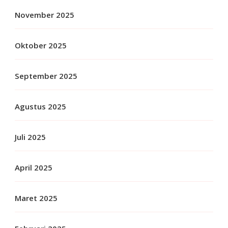
November 2025
Oktober 2025
September 2025
Agustus 2025
Juli 2025
April 2025
Maret 2025