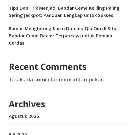
Tips Dan Trik Menjadi Bandar Ceme Keliling Paling
Sering Jackpot: Panduan Lengkap untuk Sukses
Rumus Menghitung Kartu Domino Qiu Qiu di Situs
Bandar Ceme Dealer Terpercaya untuk Pemain
Cerdas
Recent Comments
Tidak ada komentar untuk ditampilkan.
Archives
Agustus 2026
Juli 2026