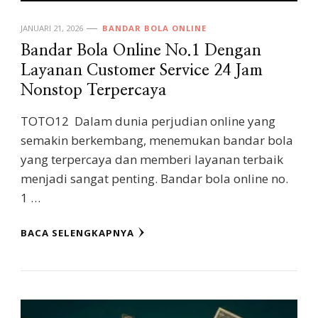
JANUARI 21, 2026
BANDAR BOLA ONLINE
Bandar Bola Online No.1 Dengan
Layanan Customer Service 24 Jam
Nonstop Terpercaya
TOTO12 Dalam dunia perjudian online yang
semakin berkembang, menemukan bandar bola
yang terpercaya dan memberi layanan terbaik
menjadi sangat penting. Bandar bola online no.
1 …
BACA SELENGKAPNYA