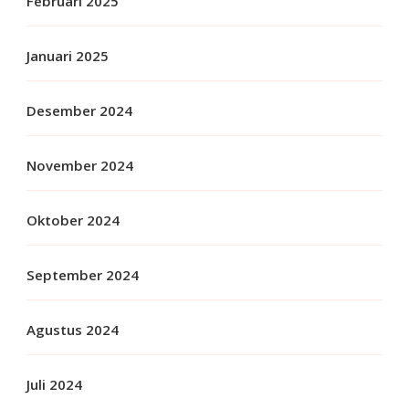
Februari 2025
Januari 2025
Desember 2024
November 2024
Oktober 2024
September 2024
Agustus 2024
Juli 2024