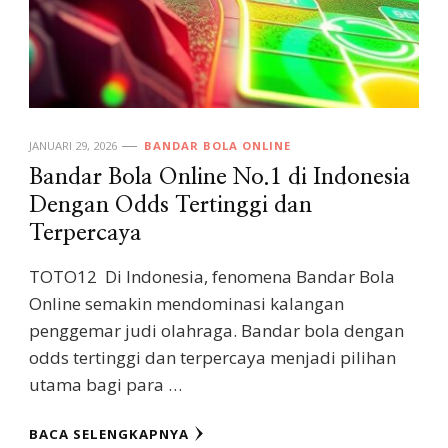
JANUARI 29, 2026
BANDAR BOLA ONLINE
Bandar Bola Online No.1 di Indonesia
Dengan Odds Tertinggi dan
Terpercaya
TOTO12 Di Indonesia, fenomena Bandar Bola
Online semakin mendominasi kalangan
penggemar judi olahraga. Bandar bola dengan
odds tertinggi dan terpercaya menjadi pilihan
utama bagi para …
BACA SELENGKAPNYA