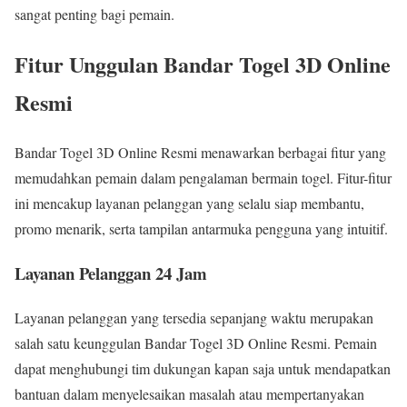
sangat penting bagi pemain.
Fitur Unggulan Bandar Togel 3D Online
Resmi
Bandar Togel 3D Online Resmi menawarkan berbagai fitur yang
memudahkan pemain dalam pengalaman bermain togel. Fitur-fitur
ini mencakup layanan pelanggan yang selalu siap membantu,
promo menarik, serta tampilan antarmuka pengguna yang intuitif.
Layanan Pelanggan 24 Jam
Layanan pelanggan yang tersedia sepanjang waktu merupakan
salah satu keunggulan Bandar Togel 3D Online Resmi. Pemain
dapat menghubungi tim dukungan kapan saja untuk mendapatkan
bantuan dalam menyelesaikan masalah atau mempertanyakan