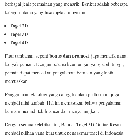
berbagai jenis permainan yang menarik. Berikut adalah beberapa
kategori utama yang bisa dijelajahi pemain:
Togel 2D
Togel 3D
Togel 4D
bonus dan promosi
Fitur tambahan, seperti
, juga menarik minat
banyak pemain. Dengan potensi keuntungan yang lebih tinggi,
pemain dapat merasakan pengalaman bermain yang lebih
memuaskan.
Penggunaan teknologi yang canggih dalam platform ini juga
menjadi nilai tambah. Hal ini memastikan bahwa pengalaman
bermain menjadi lebih lancar dan menyenangkan.
Dengan semua kelebihan ini, Bandar Togel 3D Online Resmi
menjadi pilihan yang kuat untuk penggemar togel di Indonesia.