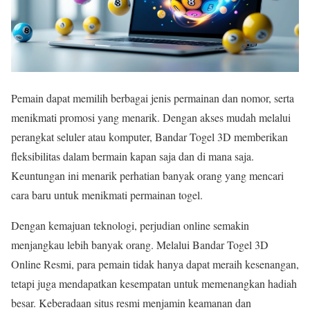
Pemain dapat memilih berbagai jenis permainan dan nomor, serta
menikmati promosi yang menarik. Dengan akses mudah melalui
perangkat seluler atau komputer, Bandar Togel 3D memberikan
fleksibilitas dalam bermain kapan saja dan di mana saja.
Keuntungan ini menarik perhatian banyak orang yang mencari
cara baru untuk menikmati permainan togel.
Dengan kemajuan teknologi, perjudian online semakin
menjangkau lebih banyak orang. Melalui Bandar Togel 3D
Online Resmi, para pemain tidak hanya dapat meraih kesenangan,
tetapi juga mendapatkan kesempatan untuk memenangkan hadiah
besar. Keberadaan situs resmi menjamin keamanan dan