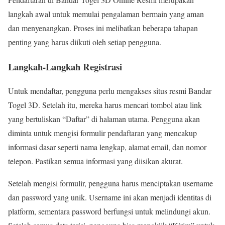
langkah awal untuk memulai pengalaman bermain yang aman
dan menyenangkan. Proses ini melibatkan beberapa tahapan
penting yang harus diikuti oleh setiap pengguna.
Langkah-Langkah Registrasi
Untuk mendaftar, pengguna perlu mengakses situs resmi Bandar
Togel 3D. Setelah itu, mereka harus mencari tombol atau link
yang bertuliskan “Daftar” di halaman utama. Pengguna akan
diminta untuk mengisi formulir pendaftaran yang mencakup
informasi dasar seperti nama lengkap, alamat email, dan nomor
telepon. Pastikan semua informasi yang diisikan akurat.
Setelah mengisi formulir, pengguna harus menciptakan username
dan password yang unik. Username ini akan menjadi identitas di
platform, sementara password berfungsi untuk melindungi akun.