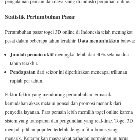
pengalaman pemain dan daya saing di industri perjudian online.
Statistik Pertumbuhan Pasar
Pertumbuhan pasar togel 3D online di Indonesia telah meningkat
Data menunjukkan
pesat dalam beberapa tahun terakhir.
bahwa:
Jumlah pemain aktif
meningkat lebih dari 30% selama dua
tahun terakhir.
Pendapatan
dari sektor ini diperkirakan mencapai triliunan
rupiah per tahun.
Faktor-faktor yang mendorong pertumbuhan termasuk
kemudahan akses melalui ponsel dan promosi menarik dari
penyedia layanan. Para pemain lebih memilih togel online karena
sistem yang transparan dan pengundian yang real-time. Togel 3D
menjadi pilihan populer, terlebih dengan fitur bonus yang
menarik. Ketertarikan masyarakat terhadap permainan ini terus