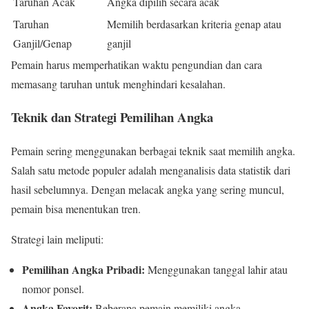
Taruhan Acak
Angka dipilih secara acak
Taruhan
Memilih berdasarkan kriteria genap atau
Ganjil/Genap
ganjil
Pemain harus memperhatikan waktu pengundian dan cara
memasang taruhan untuk menghindari kesalahan.
Teknik dan Strategi Pemilihan Angka
Pemain sering menggunakan berbagai teknik saat memilih angka.
Salah satu metode populer adalah menganalisis data statistik dari
hasil sebelumnya. Dengan melacak angka yang sering muncul,
pemain bisa menentukan tren.
Strategi lain meliputi:
Pemilihan Angka Pribadi:
Menggunakan tanggal lahir atau
nomor ponsel.
Angka Favorit:
Beberapa pemain memiliki angka