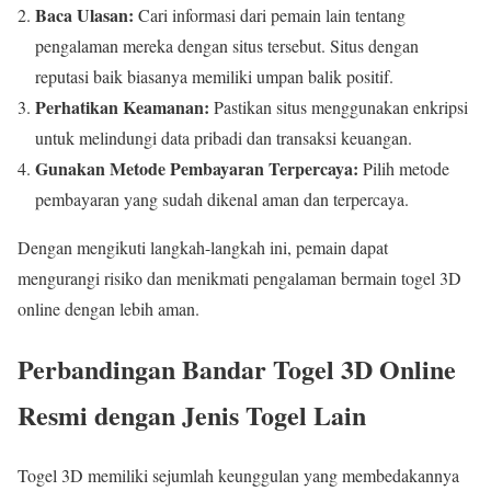
Baca Ulasan:
Cari informasi dari pemain lain tentang
pengalaman mereka dengan situs tersebut. Situs dengan
reputasi baik biasanya memiliki umpan balik positif.
Perhatikan Keamanan:
Pastikan situs menggunakan enkripsi
untuk melindungi data pribadi dan transaksi keuangan.
Gunakan Metode Pembayaran Terpercaya:
Pilih metode
pembayaran yang sudah dikenal aman dan terpercaya.
Dengan mengikuti langkah-langkah ini, pemain dapat
mengurangi risiko dan menikmati pengalaman bermain togel 3D
online dengan lebih aman.
Perbandingan Bandar Togel 3D Online
Resmi dengan Jenis Togel Lain
Togel 3D memiliki sejumlah keunggulan yang membedakannya