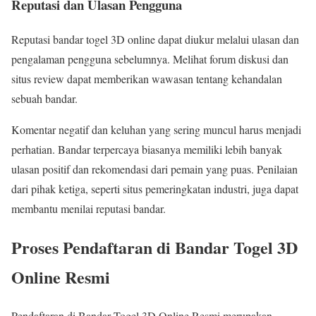
Reputasi dan Ulasan Pengguna
Reputasi bandar togel 3D online dapat diukur melalui ulasan dan
pengalaman pengguna sebelumnya. Melihat forum diskusi dan
situs review dapat memberikan wawasan tentang kehandalan
sebuah bandar.
Komentar negatif dan keluhan yang sering muncul harus menjadi
perhatian. Bandar terpercaya biasanya memiliki lebih banyak
ulasan positif dan rekomendasi dari pemain yang puas. Penilaian
dari pihak ketiga, seperti situs pemeringkatan industri, juga dapat
membantu menilai reputasi bandar.
Proses Pendaftaran di Bandar Togel 3D
Online Resmi
Pendaftaran di Bandar Togel 3D Online Resmi merupakan