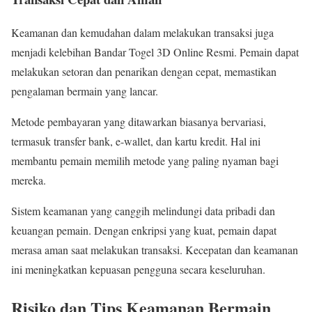
Keamanan dan kemudahan dalam melakukan transaksi juga
menjadi kelebihan Bandar Togel 3D Online Resmi. Pemain dapat
melakukan setoran dan penarikan dengan cepat, memastikan
pengalaman bermain yang lancar.
Metode pembayaran yang ditawarkan biasanya bervariasi,
termasuk transfer bank, e-wallet, dan kartu kredit. Hal ini
membantu pemain memilih metode yang paling nyaman bagi
mereka.
Sistem keamanan yang canggih melindungi data pribadi dan
keuangan pemain. Dengan enkripsi yang kuat, pemain dapat
merasa aman saat melakukan transaksi. Kecepatan dan keamanan
ini meningkatkan kepuasan pengguna secara keseluruhan.
Risiko dan Tips Keamanan Bermain