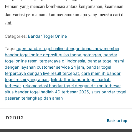
Pemain yang mencari kombinasi antara kenyamanan, keamanan,
dan variasi permainan akan menemukan apa yang mereka cari di
sini.
Categories:
Bandar Togel Online
Tags:
agen bandar togel online dengan bonus new member
,
bandar togel online deposit pulsa tanpa potongan
,
bandar
togel online resmi terpercaya di Indonesia
,
bandar togel resmi
dengan layanan customer service 24 jam
,
bandar togel
terpercaya dengan live result tercepat
,
cara memilih bandar
togel resmi yang aman
,
link daftar bandar togel hadiah
terbesar
,
rekomendasi bandar togel dengan diskon terbesar
,
situs bandar togel hadiah 4D terbesar 2025
,
situs bandar togel
pasaran terlengkap dan aman
TOTO12
Back to top