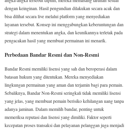
angka-angka tersebut dipilih, mereka memasang taruhan sesuai
dengan keinginan. Hasil pengundian dilakukan secara acak dan
bisa dilihat secara live melalui platform yang menyediakan
layanan tersebut. Konsep ini menggabungkan keberuntungan dan
strategi dalam menentukan angka, dan keunikannya terletak pada
pengacakan hasil yang membuat permainan ini menarik.
Perbedaan Bandar Resmi dan Non-Resmi
Bandar Resmi memiliki lisensi yang sah dan beroperasi dalam
batasan hukum yang ditentukan. Mereka menyediakan
lingkungan permainan yang aman dan terjamin bagi para pemain.
Sebaliknya, Bandar Non-Resmi seringkali tidak memiliki lisensi
yang jelas, yang membuat pemain berisiko kehilangan uang tanpa
adanya jaminan. Dalam memilih bandar, penting untuk
memeriksa reputasi dan lisensi yang dimiliki. Faktor seperti
kecepatan proses transaksi dan pelayanan pelanggan juga menjadi