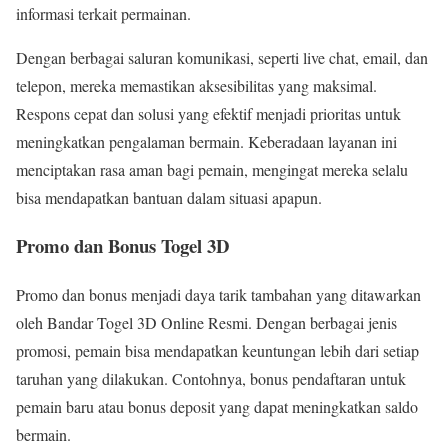
informasi terkait permainan.
Dengan berbagai saluran komunikasi, seperti live chat, email, dan
telepon, mereka memastikan aksesibilitas yang maksimal.
Respons cepat dan solusi yang efektif menjadi prioritas untuk
meningkatkan pengalaman bermain. Keberadaan layanan ini
menciptakan rasa aman bagi pemain, mengingat mereka selalu
bisa mendapatkan bantuan dalam situasi apapun.
Promo dan Bonus Togel 3D
Promo dan bonus menjadi daya tarik tambahan yang ditawarkan
oleh Bandar Togel 3D Online Resmi. Dengan berbagai jenis
promosi, pemain bisa mendapatkan keuntungan lebih dari setiap
taruhan yang dilakukan. Contohnya, bonus pendaftaran untuk
pemain baru atau bonus deposit yang dapat meningkatkan saldo
bermain.