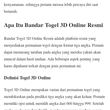
kenyamanan, sehingga pemain merasa lebih percaya diri saat
bertaruh.
Apa Itu Bandar Togel 3D Online Resmi
Bandar Togel 3D Online Resmi adalah platform resmi yang
menyediakan permainan togel dengan format tiga angka. Pemain
dapat memasang taruhan pada angka yang mereka yakini akan
muncul dalam hasil undian. Ada beberapa aspek penting yang
harus dipahami terkait dengan jenis permainan ini.
Definisi Togel 3D Online
Togel 3D Online merupakan varian dari permainan togel yang
memfokuskan pada prediksi tiga angka yang akan keluar. Pemain
memiliki opsi untuk memilih angka dari 000 hingga 999. Setelah