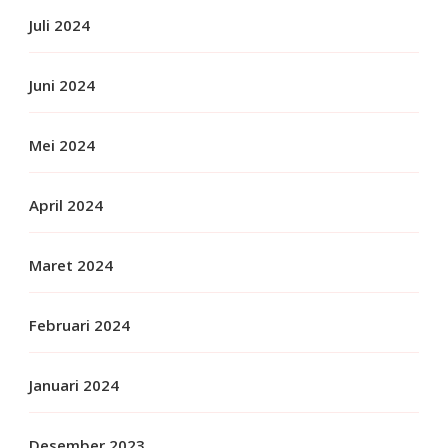
Juli 2024
Juni 2024
Mei 2024
April 2024
Maret 2024
Februari 2024
Januari 2024
Desember 2023