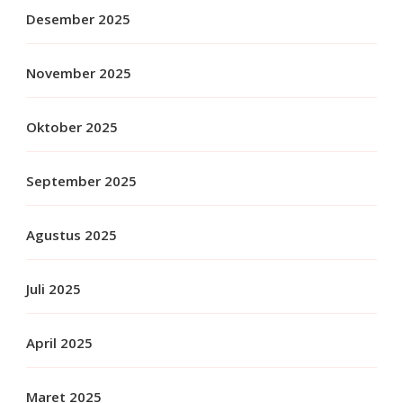
Desember 2025
November 2025
Oktober 2025
September 2025
Agustus 2025
Juli 2025
April 2025
Maret 2025