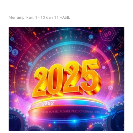
Menampilkan: 1 - 10 dari 11 HASIL