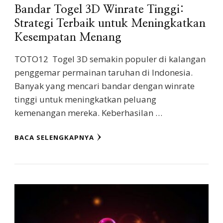
Bandar Togel 3D Winrate Tinggi:
Strategi Terbaik untuk Meningkatkan
Kesempatan Menang
TOTO12 Togel 3D semakin populer di kalangan
penggemar permainan taruhan di Indonesia.
Banyak yang mencari bandar dengan winrate
tinggi untuk meningkatkan peluang
kemenangan mereka. Keberhasilan …
BACA SELENGKAPNYA