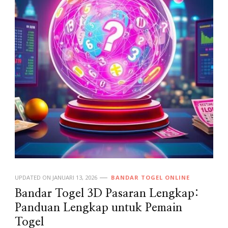
UPDATED ON
JANUARI 13, 2026
BANDAR TOGEL ONLINE
Bandar Togel 3D Pasaran Lengkap:
Panduan Lengkap untuk Pemain
Togel