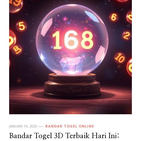
JANUARI 14, 2026
BANDAR TOGEL ONLINE
Bandar Togel 3D Terbaik Hari Ini: