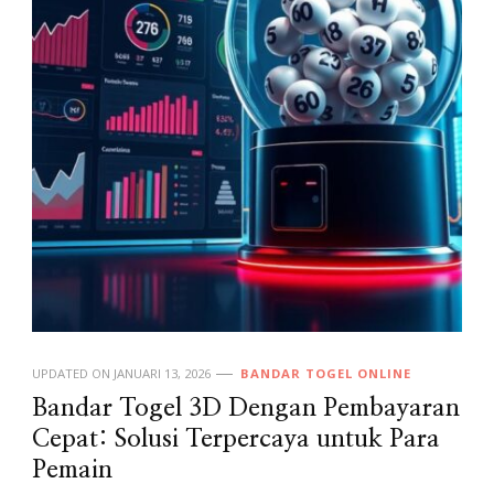
UPDATED ON
JANUARI 13, 2026
BANDAR TOGEL ONLINE
Bandar Togel 3D Dengan Pembayaran
Cepat: Solusi Terpercaya untuk Para
Pemain