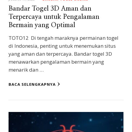
Bandar Togel 3D Aman dan
Terpercaya untuk Pengalaman
Bermain yang Optimal
TOTO12 Di tengah maraknya permainan togel
di Indonesia, penting untuk menemukan situs
yang aman dan terpercaya. Bandar togel 3D
menawarkan pengalaman bermain yang
menarik dan …
BACA SELENGKAPNYA