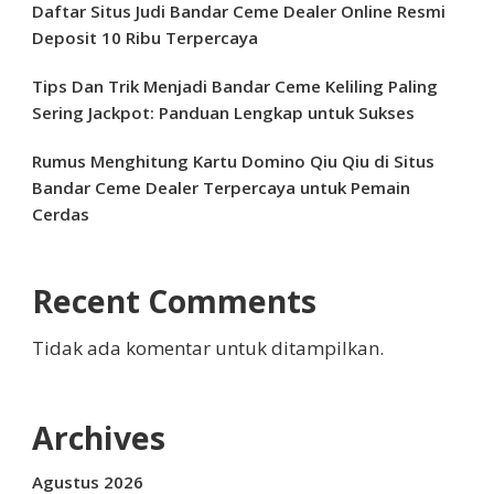
Daftar Situs Judi Bandar Ceme Dealer Online Resmi
Deposit 10 Ribu Terpercaya
Tips Dan Trik Menjadi Bandar Ceme Keliling Paling
Sering Jackpot: Panduan Lengkap untuk Sukses
Rumus Menghitung Kartu Domino Qiu Qiu di Situs
Bandar Ceme Dealer Terpercaya untuk Pemain
Cerdas
Recent Comments
Tidak ada komentar untuk ditampilkan.
Archives
Agustus 2026