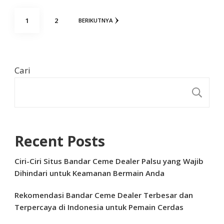
Paginasi
HALAMAN
HALAMAN
1
2
BERIKUTNYA
pos
Cari
C
Recent Posts
Ciri-Ciri Situs Bandar Ceme Dealer Palsu yang Wajib
Dihindari untuk Keamanan Bermain Anda
Rekomendasi Bandar Ceme Dealer Terbesar dan
Terpercaya di Indonesia untuk Pemain Cerdas