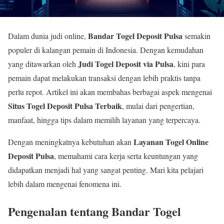
Bandar Togel Deposit Pulsa
Dalam dunia judi online,
semakin
populer di kalangan pemain di Indonesia. Dengan kemudahan
Judi Togel Deposit via Pulsa
yang ditawarkan oleh
, kini para
pemain dapat melakukan transaksi dengan lebih praktis tanpa
perlu repot. Artikel ini akan membahas berbagai aspek mengenai
Situs Togel Deposit Pulsa Terbaik
, mulai dari pengertian,
manfaat, hingga tips dalam memilih layanan yang terpercaya.
Layanan Togel Online
Dengan meningkatnya kebutuhan akan
Deposit Pulsa
, memahami cara kerja serta keuntungan yang
didapatkan menjadi hal yang sangat penting. Mari kita pelajari
lebih dalam mengenai fenomena ini.
Pengenalan tentang Bandar Togel