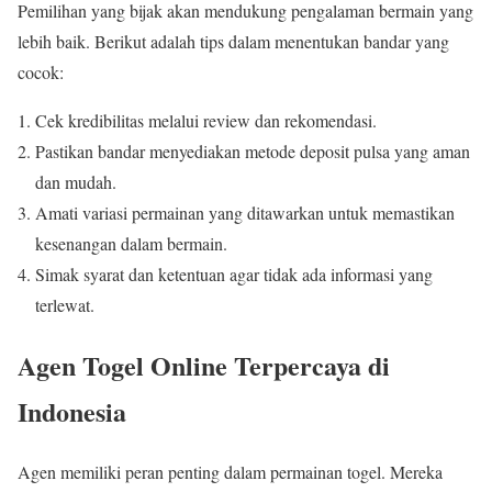
Pemilihan yang bijak akan mendukung pengalaman bermain yang
lebih baik. Berikut adalah tips dalam menentukan bandar yang
cocok:
Cek kredibilitas melalui review dan rekomendasi.
Pastikan bandar menyediakan metode deposit pulsa yang aman
dan mudah.
Amati variasi permainan yang ditawarkan untuk memastikan
kesenangan dalam bermain.
Simak syarat dan ketentuan agar tidak ada informasi yang
terlewat.
Agen Togel Online Terpercaya di
Indonesia
Agen memiliki peran penting dalam permainan togel. Mereka