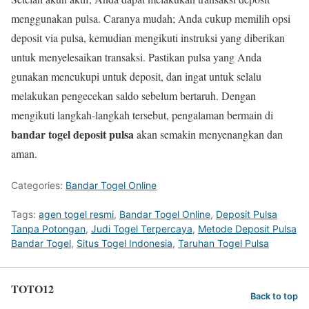
menggunakan pulsa. Caranya mudah; Anda cukup memilih opsi
deposit via pulsa, kemudian mengikuti instruksi yang diberikan
untuk menyelesaikan transaksi. Pastikan pulsa yang Anda
gunakan mencukupi untuk deposit, dan ingat untuk selalu
melakukan pengecekan saldo sebelum bertaruh. Dengan
mengikuti langkah-langkah tersebut, pengalaman bermain di
bandar togel deposit pulsa
akan semakin menyenangkan dan
aman.
Categories:
Bandar Togel Online
Tags:
agen togel resmi
,
Bandar Togel Online
,
Deposit Pulsa
Tanpa Potongan
,
Judi Togel Terpercaya
,
Metode Deposit Pulsa
Bandar Togel
,
Situs Togel Indonesia
,
Taruhan Togel Pulsa
TOTO12
Back to top