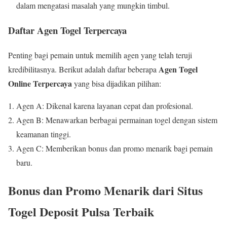
dalam mengatasi masalah yang mungkin timbul.
Daftar Agen Togel Terpercaya
Penting bagi pemain untuk memilih agen yang telah teruji
Agen Togel
kredibilitasnya. Berikut adalah daftar beberapa
Online Terpercaya
yang bisa dijadikan pilihan:
Agen A: Dikenal karena layanan cepat dan profesional.
Agen B: Menawarkan berbagai permainan togel dengan sistem
keamanan tinggi.
Agen C: Memberikan bonus dan promo menarik bagi pemain
baru.
Bonus dan Promo Menarik dari Situs
Togel Deposit Pulsa Terbaik