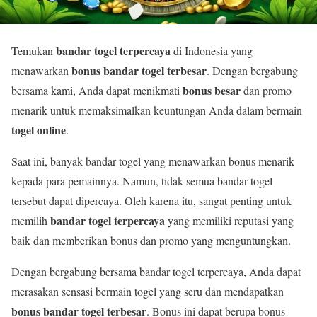
bandar togel terpercaya
Temukan
di Indonesia yang
bonus bandar togel terbesar
menawarkan
. Dengan bergabung
bonus besar
bersama kami, Anda dapat menikmati
dan promo
menarik untuk memaksimalkan keuntungan Anda dalam bermain
togel online
.
Saat ini, banyak bandar togel yang menawarkan bonus menarik
kepada para pemainnya. Namun, tidak semua bandar togel
tersebut dapat dipercaya. Oleh karena itu, sangat penting untuk
bandar togel terpercaya
memilih
yang memiliki reputasi yang
baik dan memberikan bonus dan promo yang menguntungkan.
Dengan bergabung bersama bandar togel terpercaya, Anda dapat
merasakan sensasi bermain togel yang seru dan mendapatkan
bonus bandar togel terbesar
. Bonus ini dapat berupa bonus