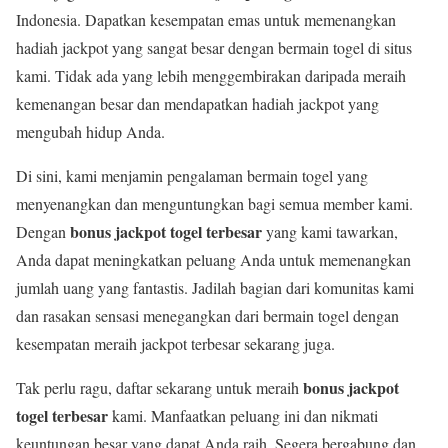
Indonesia. Dapatkan kesempatan emas untuk memenangkan
hadiah jackpot yang sangat besar dengan bermain togel di situs
kami. Tidak ada yang lebih menggembirakan daripada meraih
kemenangan besar dan mendapatkan hadiah jackpot yang
mengubah hidup Anda.
Di sini, kami menjamin pengalaman bermain togel yang
menyenangkan dan menguntungkan bagi semua member kami.
bonus jackpot togel terbesar
Dengan
yang kami tawarkan,
Anda dapat meningkatkan peluang Anda untuk memenangkan
jumlah uang yang fantastis. Jadilah bagian dari komunitas kami
dan rasakan sensasi menegangkan dari bermain togel dengan
kesempatan meraih jackpot terbesar sekarang juga.
bonus jackpot
Tak perlu ragu, daftar sekarang untuk meraih
togel terbesar
kami. Manfaatkan peluang ini dan nikmati
keuntungan besar yang dapat Anda raih. Segera bergabung dan