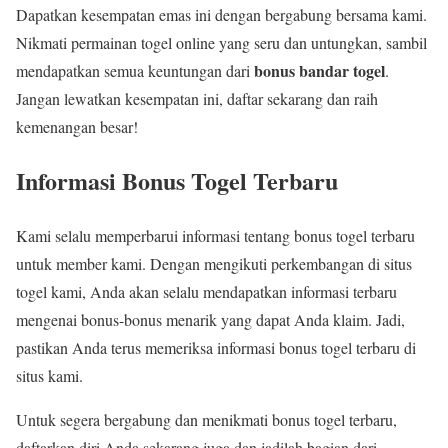
Dapatkan kesempatan emas ini dengan bergabung bersama kami.
Nikmati permainan togel online yang seru dan untungkan, sambil
bonus bandar togel
mendapatkan semua keuntungan dari
.
Jangan lewatkan kesempatan ini, daftar sekarang dan raih
kemenangan besar!
Informasi Bonus Togel Terbaru
Kami selalu memperbarui informasi tentang bonus togel terbaru
untuk member kami. Dengan mengikuti perkembangan di situs
togel kami, Anda akan selalu mendapatkan informasi terbaru
mengenai bonus-bonus menarik yang dapat Anda klaim. Jadi,
pastikan Anda terus memeriksa informasi bonus togel terbaru di
situs kami.
Untuk segera bergabung dan menikmati bonus togel terbaru,
daftarkan diri Anda sekarang juga dan jadilah bagian dari