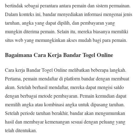
bertindak sebagai perantara antara pemain dan sistem permainan.
Dalam konteks ini, bandar menyediakan informasi mengenai jenis
taruhan, angka yang dapat dipilih, dan pembayaran yang
mungkin diterima pemain. Selain itu, mereka biasanya memiliki
situs web yang memungkinkan akses mudah bagi para pemain.
Bagaimana Cara Kerja Bandar Togel Online
Cara kerja Bandar Togel Online melibatkan beberapa langkah.
Pertama, pemain mendaftar di platform bandar dengan membuat
akun. Setelah berhasil mendaftar, mereka dapat mengisi saldo
dengan berbagai metode pembayaran. Pemain kemudian dapat
memilih angka atau kombinasi angka untuk dipasang taruhan.
Setelah periode taruhan berakhir, bandar akan mengumumkan
hasil dan membayar kemenangan sesuai dengan peluang yang
telah ditentukan.