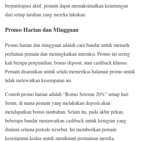
berpartisipasi aktif, pemain dapat memaksimalkan keuntungan
dari setiap taruhan yang mereka lakukan.
Promo Harian dan Mingguan
Promo harian dan mingguan adalah cara bandar untuk menarik
perhatian pemain dan meningkatkan interaksi. Promo ini sering
kali berupa pengundian, bonus deposit, atau cashback khusus.
Pemain disarankan untuk selalu memeriksa halaman promo untuk
tidak melewatkan kesempatan ini.
Contoh promo harian adalah “Bonus Setoran 20%” setiap hari
Senin, di mana pemain yang melakukan deposit akan
mendapatkan bonus tambahan. Selain itu, pada akhir pekan,
beberapa bandar menawarkan cashback untuk kerugian yang
dialami selama periode tersebut. Ini memberikan pemain
kesempatan kedua untuk menikmati permainan mereka.