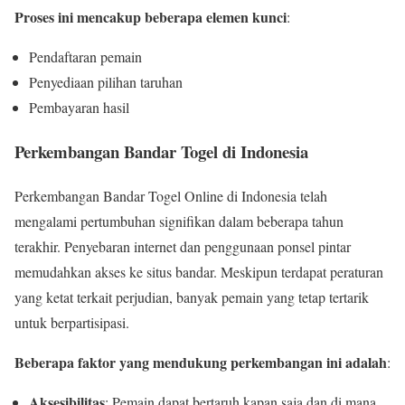
Proses ini mencakup beberapa elemen kunci
:
Pendaftaran pemain
Penyediaan pilihan taruhan
Pembayaran hasil
Perkembangan Bandar Togel di Indonesia
Perkembangan Bandar Togel Online di Indonesia telah
mengalami pertumbuhan signifikan dalam beberapa tahun
terakhir. Penyebaran internet dan penggunaan ponsel pintar
memudahkan akses ke situs bandar. Meskipun terdapat peraturan
yang ketat terkait perjudian, banyak pemain yang tetap tertarik
untuk berpartisipasi.
Beberapa faktor yang mendukung perkembangan ini adalah
:
Aksesibilitas
: Pemain dapat bertaruh kapan saja dan di mana