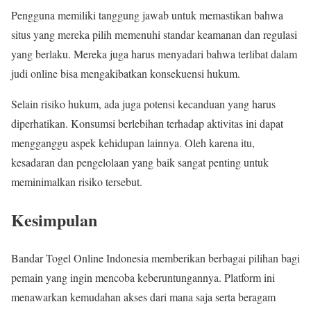
Pengguna memiliki tanggung jawab untuk memastikan bahwa
situs yang mereka pilih memenuhi standar keamanan dan regulasi
yang berlaku. Mereka juga harus menyadari bahwa terlibat dalam
judi online bisa mengakibatkan konsekuensi hukum.
Selain risiko hukum, ada juga potensi kecanduan yang harus
diperhatikan. Konsumsi berlebihan terhadap aktivitas ini dapat
mengganggu aspek kehidupan lainnya. Oleh karena itu,
kesadaran dan pengelolaan yang baik sangat penting untuk
meminimalkan risiko tersebut.
Kesimpulan
Bandar Togel Online Indonesia memberikan berbagai pilihan bagi
pemain yang ingin mencoba keberuntungannya. Platform ini
menawarkan kemudahan akses dari mana saja serta beragam