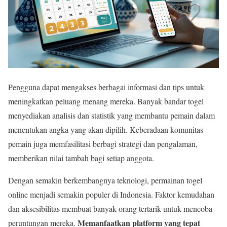
Pengguna dapat mengakses berbagai informasi dan tips untuk
meningkatkan peluang menang mereka. Banyak bandar togel
menyediakan analisis dan statistik yang membantu pemain dalam
menentukan angka yang akan dipilih. Keberadaan komunitas
pemain juga memfasilitasi berbagi strategi dan pengalaman,
memberikan nilai tambah bagi setiap anggota.
Dengan semakin berkembangnya teknologi, permainan togel
online menjadi semakin populer di Indonesia. Faktor kemudahan
dan aksesibilitas membuat banyak orang tertarik untuk mencoba
Memanfaatkan platform yang tepat
peruntungan mereka.