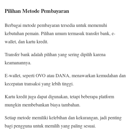
Pilihan Metode Pembayaran
Berbagai metode pembayaran tersedia untuk memenuhi
kebutuhan pemain. Pilihan umum termasuk transfer bank, e-
wallet, dan kartu kredit.
Transfer bank adalah pilihan yang sering dipilih karena
keamanannya.
E-wallet, seperti OVO atau DANA, menawarkan kemudahan dan
kecepatan transaksi yang lebih tinggi.
Kartu kredit juga dapat digunakan, tetapi beberapa platform
mungkin membebankan biaya tambahan.
Setiap metode memiliki kelebihan dan kekurangan, jadi penting
bagi pengguna untuk memilih yang paling sesuai.