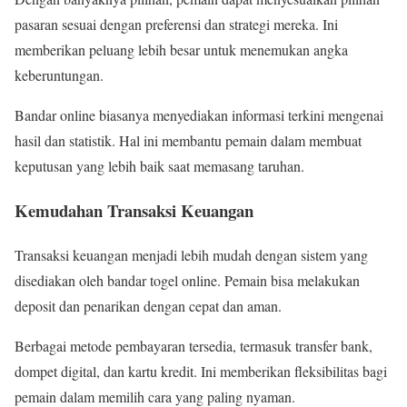
pasaran sesuai dengan preferensi dan strategi mereka. Ini
memberikan peluang lebih besar untuk menemukan angka
keberuntungan.
Bandar online biasanya menyediakan informasi terkini mengenai
hasil dan statistik. Hal ini membantu pemain dalam membuat
keputusan yang lebih baik saat memasang taruhan.
Kemudahan Transaksi Keuangan
Transaksi keuangan menjadi lebih mudah dengan sistem yang
disediakan oleh bandar togel online. Pemain bisa melakukan
deposit dan penarikan dengan cepat dan aman.
Berbagai metode pembayaran tersedia, termasuk transfer bank,
dompet digital, dan kartu kredit. Ini memberikan fleksibilitas bagi
pemain dalam memilih cara yang paling nyaman.