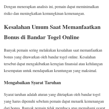
Dengan menerapkan analisis ini, pemain dapat meminimalkan
risiko dan meningkatkan kemungkinan kemenangan.
Kesalahan Umum Saat Memanfaatkan
Bonus di Bandar Togel Online
Banyak pemain sering melakukan kesalahan saat memanfaatkan
bonus yang ditawarkan oleh bandar togel online. Kesalahan
tersebut dapat mengakibatkan kerugian finansial atau kehilangan
kesempatan untuk mendapatkan keuntungan yang maksimal.
Mengabaikan Syarat Taruhan
Syarat taruhan adalah aturan yang ditetapkan oleh bandar togel
yang harus dipenuhi sebelum pemain dapat menarik kemenangan
dari bonus. Banyak pemain tidak membaca atau memahami syarat