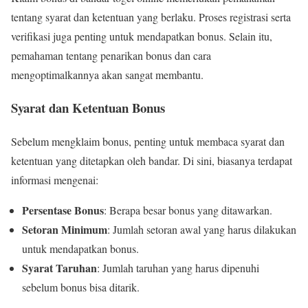
tentang syarat dan ketentuan yang berlaku. Proses registrasi serta
verifikasi juga penting untuk mendapatkan bonus. Selain itu,
pemahaman tentang penarikan bonus dan cara
mengoptimalkannya akan sangat membantu.
Syarat dan Ketentuan Bonus
Sebelum mengklaim bonus, penting untuk membaca syarat dan
ketentuan yang ditetapkan oleh bandar. Di sini, biasanya terdapat
informasi mengenai:
Persentase Bonus
: Berapa besar bonus yang ditawarkan.
Setoran Minimum
: Jumlah setoran awal yang harus dilakukan
untuk mendapatkan bonus.
Syarat Taruhan
: Jumlah taruhan yang harus dipenuhi
sebelum bonus bisa ditarik.