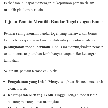
Perbedaan ini dapat memengaruhi keputusan pemain dalam
memilih platform bermain.
Tujuan Pemain Memilih Bandar Togel dengan Bonus
Pemain sering memilih bandar togel yang menawarkan bonus
karena beberapa alasan kunci. Salah satu yang utama adalah
peningkatan modal bermain
. Bonus ini memungkinkan pemain
untuk memasang taruhan lebih banyak tanpa risiko keuangan
tambahan.
Selain itu, pemain termotivasi oleh:
Pengalaman yang Lebih Menyenangkan
: Bonus menambah
elemen seru.
Kesempatan Menang Lebih Tinggi
: Dengan modal lebih,
peluang menang dapat meningkat.