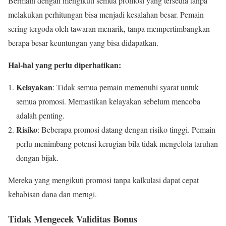
Bermain dengan mengikuti semua promosi yang tersedia tanpa
melakukan perhitungan bisa menjadi kesalahan besar. Pemain
sering tergoda oleh tawaran menarik, tanpa mempertimbangkan
berapa besar keuntungan yang bisa didapatkan.
Hal-hal yang perlu diperhatikan:
Kelayakan
: Tidak semua pemain memenuhi syarat untuk
semua promosi. Memastikan kelayakan sebelum mencoba
adalah penting.
Risiko
: Beberapa promosi datang dengan risiko tinggi. Pemain
perlu menimbang potensi kerugian bila tidak mengelola taruhan
dengan bijak.
Mereka yang mengikuti promosi tanpa kalkulasi dapat cepat
kehabisan dana dan merugi.
Tidak Mengecek Validitas Bonus