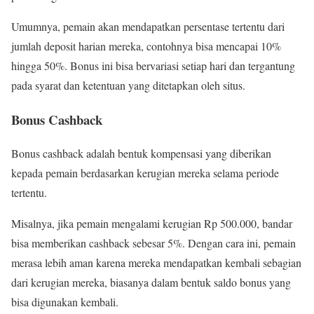
Umumnya, pemain akan mendapatkan persentase tertentu dari
jumlah deposit harian mereka, contohnya bisa mencapai 10%
hingga 50%. Bonus ini bisa bervariasi setiap hari dan tergantung
pada syarat dan ketentuan yang ditetapkan oleh situs.
Bonus Cashback
Bonus cashback adalah bentuk kompensasi yang diberikan
kepada pemain berdasarkan kerugian mereka selama periode
tertentu.
Misalnya, jika pemain mengalami kerugian Rp 500.000, bandar
bisa memberikan cashback sebesar 5%. Dengan cara ini, pemain
merasa lebih aman karena mereka mendapatkan kembali sebagian
dari kerugian mereka, biasanya dalam bentuk saldo bonus yang
bisa digunakan kembali.