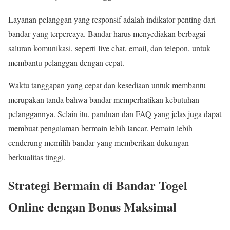
Layanan pelanggan yang responsif adalah indikator penting dari
bandar yang terpercaya. Bandar harus menyediakan berbagai
saluran komunikasi, seperti live chat, email, dan telepon, untuk
membantu pelanggan dengan cepat.
Waktu tanggapan yang cepat dan kesediaan untuk membantu
merupakan tanda bahwa bandar memperhatikan kebutuhan
pelanggannya. Selain itu, panduan dan FAQ yang jelas juga dapat
membuat pengalaman bermain lebih lancar. Pemain lebih
cenderung memilih bandar yang memberikan dukungan
berkualitas tinggi.
Strategi Bermain di Bandar Togel
Online dengan Bonus Maksimal