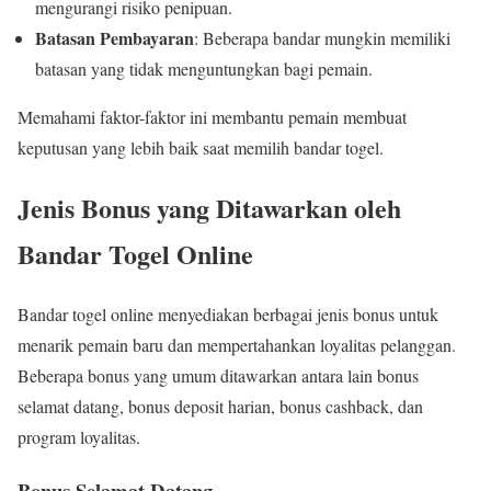
mengurangi risiko penipuan.
Batasan Pembayaran
: Beberapa bandar mungkin memiliki
batasan yang tidak menguntungkan bagi pemain.
Memahami faktor-faktor ini membantu pemain membuat
keputusan yang lebih baik saat memilih bandar togel.
Jenis Bonus yang Ditawarkan oleh
Bandar Togel Online
Bandar togel online menyediakan berbagai jenis bonus untuk
menarik pemain baru dan mempertahankan loyalitas pelanggan.
Beberapa bonus yang umum ditawarkan antara lain bonus
selamat datang, bonus deposit harian, bonus cashback, dan
program loyalitas.
Bonus Selamat Datang