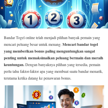
Bandar Togel online telah menjadi pilihan banyak pemain yang
Mencari bandar togel
mencari peluang besar untuk menang.
yang memberikan bonus paling menguntungkan sangat
penting untuk memaksimalkan peluang bermain dan meraih
keuntungan.
Dengan banyaknya pilihan yang tersedia, pemain
perlu tahu faktor-faktor apa yang membuat suatu bandar menarik,
terutama ketika datang ke penawaran bonus.