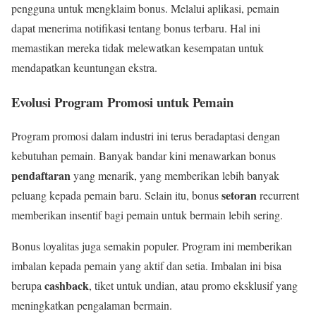
pengguna untuk mengklaim bonus. Melalui aplikasi, pemain
dapat menerima notifikasi tentang bonus terbaru. Hal ini
memastikan mereka tidak melewatkan kesempatan untuk
mendapatkan keuntungan ekstra.
Evolusi Program Promosi untuk Pemain
Program promosi dalam industri ini terus beradaptasi dengan
kebutuhan pemain. Banyak bandar kini menawarkan bonus
pendaftaran
yang menarik, yang memberikan lebih banyak
setoran
peluang kepada pemain baru. Selain itu, bonus
recurrent
memberikan insentif bagi pemain untuk bermain lebih sering.
Bonus loyalitas juga semakin populer. Program ini memberikan
imbalan kepada pemain yang aktif dan setia. Imbalan ini bisa
cashback
berupa
, tiket untuk undian, atau promo eksklusif yang
meningkatkan pengalaman bermain.