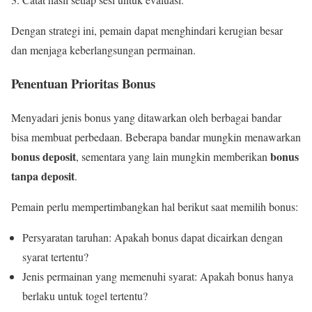
Dengan strategi ini, pemain dapat menghindari kerugian besar
dan menjaga keberlangsungan permainan.
Penentuan Prioritas Bonus
Menyadari jenis bonus yang ditawarkan oleh berbagai bandar
bisa membuat perbedaan. Beberapa bandar mungkin menawarkan
bonus deposit
bonus
, sementara yang lain mungkin memberikan
tanpa deposit
.
Pemain perlu mempertimbangkan hal berikut saat memilih bonus:
Persyaratan taruhan: Apakah bonus dapat dicairkan dengan
syarat tertentu?
Jenis permainan yang memenuhi syarat: Apakah bonus hanya
berlaku untuk togel tertentu?