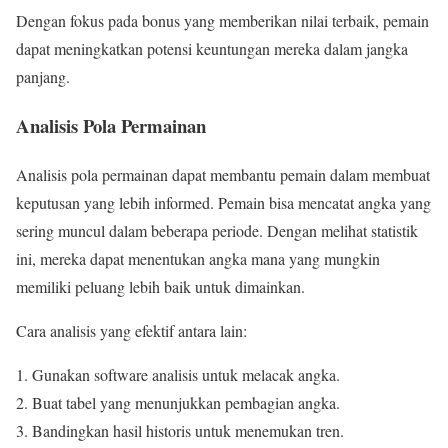
Dengan fokus pada bonus yang memberikan nilai terbaik, pemain
dapat meningkatkan potensi keuntungan mereka dalam jangka
panjang.
Analisis Pola Permainan
Analisis pola permainan dapat membantu pemain dalam membuat
keputusan yang lebih informed. Pemain bisa mencatat angka yang
sering muncul dalam beberapa periode. Dengan melihat statistik
ini, mereka dapat menentukan angka mana yang mungkin
memiliki peluang lebih baik untuk dimainkan.
Cara analisis yang efektif antara lain:
Gunakan software analisis untuk melacak angka.
Buat tabel yang menunjukkan pembagian angka.
Bandingkan hasil historis untuk menemukan tren.