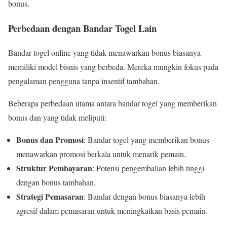
bonus.
Perbedaan dengan Bandar Togel Lain
Bandar togel online yang tidak menawarkan bonus biasanya
memiliki model bisnis yang berbeda. Mereka mungkin fokus pada
pengalaman pengguna tanpa insentif tambahan.
Beberapa perbedaan utama antara bandar togel yang memberikan
bonus dan yang tidak meliputi:
Bonus dan Promosi
: Bandar togel yang memberikan bonus
menawarkan promosi berkala untuk menarik pemain.
Struktur Pembayaran
: Potensi pengembalian lebih tinggi
dengan bonus tambahan.
Strategi Pemasaran
: Bandar dengan bonus biasanya lebih
agresif dalam pemasaran untuk meningkatkan basis pemain.