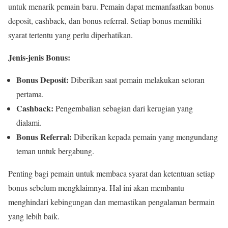
untuk menarik pemain baru. Pemain dapat memanfaatkan bonus
deposit, cashback, dan bonus referral. Setiap bonus memiliki
syarat tertentu yang perlu diperhatikan.
Jenis-jenis Bonus:
Bonus Deposit:
Diberikan saat pemain melakukan setoran
pertama.
Cashback:
Pengembalian sebagian dari kerugian yang
dialami.
Bonus Referral:
Diberikan kepada pemain yang mengundang
teman untuk bergabung.
Penting bagi pemain untuk membaca syarat dan ketentuan setiap
bonus sebelum mengklaimnya. Hal ini akan membantu
menghindari kebingungan dan memastikan pengalaman bermain
yang lebih baik.