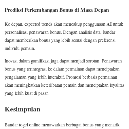
Prediksi Perkembangan Bonus di Masa Depan
AI
Ke depan, expected trends akan mencakup penggunaan
untuk
personalisasi penawaran bonus. Dengan analisis data, bandar
dapat memberikan bonus yang lebih sesuai dengan preferensi
individu pemain.
Inovasi dalam gamifikasi juga dapat menjadi sorotan. Penawaran
bonus yang terintegrasi ke dalam permainan dapat menciptakan
pengalaman yang lebih interaktif. Promosi berbasis permainan
akan meningkatkan keterlibatan pemain dan menciptakan loyalitas
yang lebih kuat di pasar.
Kesimpulan
Bandar togel online menawarkan berbagai bonus yang menarik