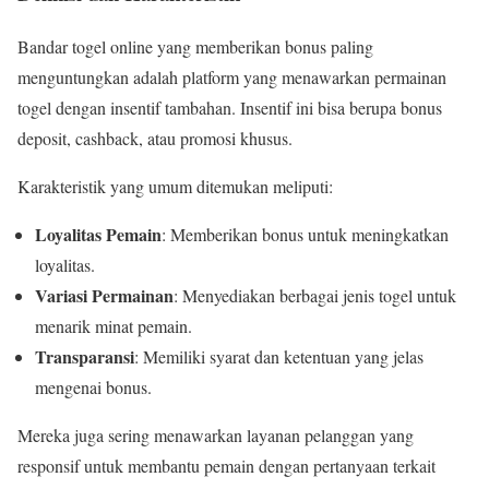
Bandar togel online yang memberikan bonus paling
menguntungkan adalah platform yang menawarkan permainan
togel dengan insentif tambahan. Insentif ini bisa berupa bonus
deposit, cashback, atau promosi khusus.
Karakteristik yang umum ditemukan meliputi:
Loyalitas Pemain
: Memberikan bonus untuk meningkatkan
loyalitas.
Variasi Permainan
: Menyediakan berbagai jenis togel untuk
menarik minat pemain.
Transparansi
: Memiliki syarat dan ketentuan yang jelas
mengenai bonus.
Mereka juga sering menawarkan layanan pelanggan yang
responsif untuk membantu pemain dengan pertanyaan terkait