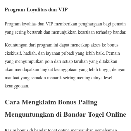
Program Loyalitas dan VIP
Program loyalitas dan VIP memberikan penghargaan bagi pemain
yang sering bertaruh dan menunjukkan kesetiaan terhadap bandar.
Keuntungan dari program ini dapat mencakup akses ke bonus
eksklusif, hadiah, dan layanan pribadi yang lebih baik. Pemain
yang mengumpulkan poin dari setiap taruhan yang dilakukan
akan mendapatkan tingkat keanggotaan yang lebih tinggi, dengan
manfaat yang semakin menarik seiring meningkatnya level
keanggotaan.
Cara Mengklaim Bonus Paling
Menguntungkan di Bandar Togel Online
Klaim bonus di bandar togel online memerlukan pemahaman