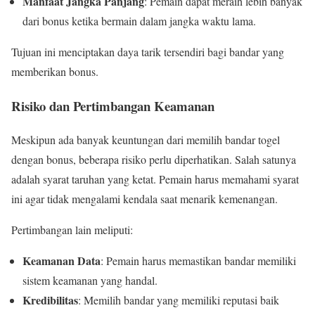
Manfaat Jangka Panjang
: Pemain dapat meraih lebih banyak
dari bonus ketika bermain dalam jangka waktu lama.
Tujuan ini menciptakan daya tarik tersendiri bagi bandar yang
memberikan bonus.
Risiko dan Pertimbangan Keamanan
Meskipun ada banyak keuntungan dari memilih bandar togel
dengan bonus, beberapa risiko perlu diperhatikan. Salah satunya
adalah syarat taruhan yang ketat. Pemain harus memahami syarat
ini agar tidak mengalami kendala saat menarik kemenangan.
Pertimbangan lain meliputi:
Keamanan Data
: Pemain harus memastikan bandar memiliki
sistem keamanan yang handal.
Kredibilitas
: Memilih bandar yang memiliki reputasi baik