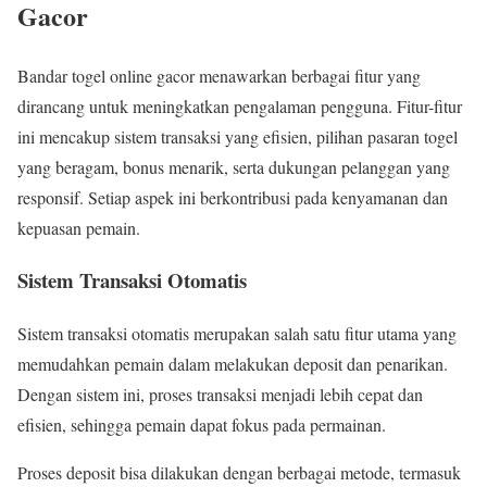
Gacor
Bandar togel online gacor menawarkan berbagai fitur yang
dirancang untuk meningkatkan pengalaman pengguna. Fitur-fitur
ini mencakup sistem transaksi yang efisien, pilihan pasaran togel
yang beragam, bonus menarik, serta dukungan pelanggan yang
responsif. Setiap aspek ini berkontribusi pada kenyamanan dan
kepuasan pemain.
Sistem Transaksi Otomatis
Sistem transaksi otomatis merupakan salah satu fitur utama yang
memudahkan pemain dalam melakukan deposit dan penarikan.
Dengan sistem ini, proses transaksi menjadi lebih cepat dan
efisien, sehingga pemain dapat fokus pada permainan.
Proses deposit bisa dilakukan dengan berbagai metode, termasuk