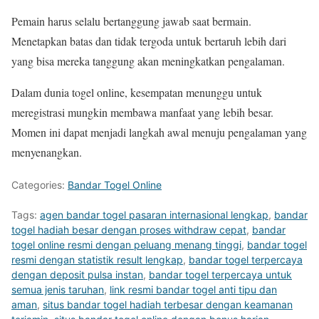
Pemain harus selalu bertanggung jawab saat bermain.
Menetapkan batas dan tidak tergoda untuk bertaruh lebih dari
yang bisa mereka tanggung akan meningkatkan pengalaman.
Dalam dunia togel online, kesempatan menunggu untuk
meregistrasi mungkin membawa manfaat yang lebih besar.
Momen ini dapat menjadi langkah awal menuju pengalaman yang
menyenangkan.
Categories:
Bandar Togel Online
Tags:
agen bandar togel pasaran internasional lengkap
,
bandar
togel hadiah besar dengan proses withdraw cepat
,
bandar
togel online resmi dengan peluang menang tinggi
,
bandar togel
resmi dengan statistik result lengkap
,
bandar togel terpercaya
dengan deposit pulsa instan
,
bandar togel terpercaya untuk
semua jenis taruhan
,
link resmi bandar togel anti tipu dan
aman
,
situs bandar togel hadiah terbesar dengan keamanan