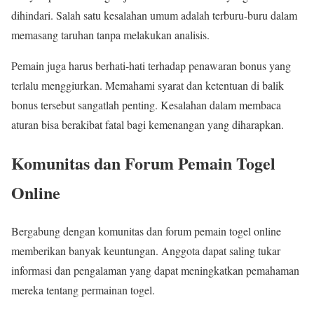
dihindari. Salah satu kesalahan umum adalah terburu-buru dalam
memasang taruhan tanpa melakukan analisis.
Pemain juga harus berhati-hati terhadap penawaran bonus yang
terlalu menggiurkan. Memahami syarat dan ketentuan di balik
bonus tersebut sangatlah penting. Kesalahan dalam membaca
aturan bisa berakibat fatal bagi kemenangan yang diharapkan.
Komunitas dan Forum Pemain Togel
Online
Bergabung dengan komunitas dan forum pemain togel online
memberikan banyak keuntungan. Anggota dapat saling tukar
informasi dan pengalaman yang dapat meningkatkan pemahaman
mereka tentang permainan togel.