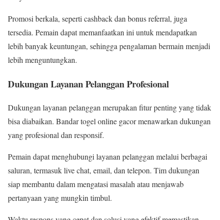
Promosi berkala, seperti cashback dan bonus referral, juga
tersedia. Pemain dapat memanfaatkan ini untuk mendapatkan
lebih banyak keuntungan, sehingga pengalaman bermain menjadi
lebih menguntungkan.
Dukungan Layanan Pelanggan Profesional
Dukungan layanan pelanggan merupakan fitur penting yang tidak
bisa diabaikan. Bandar togel online gacor menawarkan dukungan
yang profesional dan responsif.
Pemain dapat menghubungi layanan pelanggan melalui berbagai
saluran, termasuk live chat, email, dan telepon. Tim dukungan
siap membantu dalam mengatasi masalah atau menjawab
pertanyaan yang mungkin timbul.
Waktu respons yang cepat dan solusi yang efektif memastikan