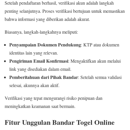
Setelah pendaftaran berhasil, verifikasi akun adalah langkah
penting selanjutnya. Proses verifikasi bertujuan untuk memastikan
bahwa informasi yang diberikan adalah akurat.
Biasanya, langkah-langkahnya meliputi:
Penyampaian Dokumen Pendukung
: KTP atau dokumen
identitas lain yang relevan.
Pengiriman Email Konfirmasi
: Mengaktifkan akun melalui
link yang disediakan dalam email.
Pemberitahuan dari Pihak Bandar
: Setelah semua validasi
selesai, akunnya akan aktif.
Verifikasi yang tepat mengurangi risiko penipuan dan
meningkatkan keamanan saat bermain.
Fitur Unggulan Bandar Togel Online