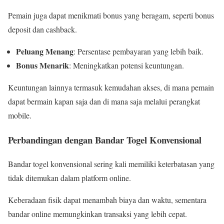
Pemain juga dapat menikmati bonus yang beragam, seperti bonus
deposit dan cashback.
Peluang Menang
: Persentase pembayaran yang lebih baik.
Bonus Menarik
: Meningkatkan potensi keuntungan.
Keuntungan lainnya termasuk kemudahan akses, di mana pemain
dapat bermain kapan saja dan di mana saja melalui perangkat
mobile.
Perbandingan dengan Bandar Togel Konvensional
Bandar togel konvensional sering kali memiliki keterbatasan yang
tidak ditemukan dalam platform online.
Keberadaan fisik dapat menambah biaya dan waktu, sementara
bandar online memungkinkan transaksi yang lebih cepat.