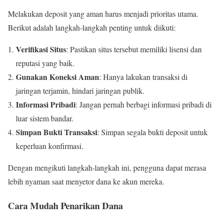
Melakukan deposit yang aman harus menjadi prioritas utama.
Berikut adalah langkah-langkah penting untuk diikuti:
Verifikasi Situs
: Pastikan situs tersebut memiliki lisensi dan
reputasi yang baik.
Gunakan Koneksi Aman
: Hanya lakukan transaksi di
jaringan terjamin, hindari jaringan publik.
Informasi Pribadi
: Jangan pernah berbagi informasi pribadi di
luar sistem bandar.
Simpan Bukti Transaksi
: Simpan segala bukti deposit untuk
keperluan konfirmasi.
Dengan mengikuti langkah-langkah ini, pengguna dapat merasa
lebih nyaman saat menyetor dana ke akun mereka.
Cara Mudah Penarikan Dana