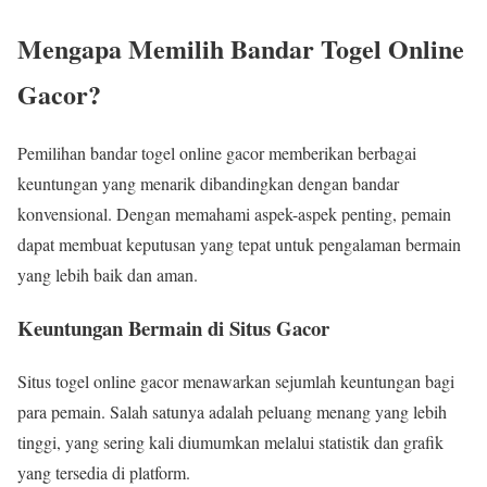
Mengapa Memilih Bandar Togel Online
Gacor?
Pemilihan bandar togel online gacor memberikan berbagai
keuntungan yang menarik dibandingkan dengan bandar
konvensional. Dengan memahami aspek-aspek penting, pemain
dapat membuat keputusan yang tepat untuk pengalaman bermain
yang lebih baik dan aman.
Keuntungan Bermain di Situs Gacor
Situs togel online gacor menawarkan sejumlah keuntungan bagi
para pemain. Salah satunya adalah peluang menang yang lebih
tinggi, yang sering kali diumumkan melalui statistik dan grafik
yang tersedia di platform.