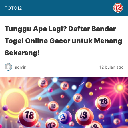
TOTO12
Tunggu Apa Lagi? Daftar Bandar
Togel Online Gacor untuk Menang
Sekarang!
admin
12 bulan ago