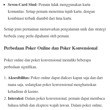
Seven-Card Stud:
Pemain tidak menggunakan kartu
komunitas. Setiap pemain menerima tujuh kartu, dengan
kombinasi terbaik diambil dari lima kartu.
Setiap jenis permainan menawarkan pengalaman unik dan strategi
berbeda yang perlu dipahami oleh pemain.
Perbedaan Poker Online dan Poker Konvensional
Poker online dan poker konvensional memiliki beberapa
perbedaan signifikan.
Aksesibilitas:
Poker online dapat diakses kapan saja dan dari
mana saja, sedangkan poker konvensional mengharuskan
kehadiran di kasino.
Interaksi:
Dalam poker konvensional, pemain dapat membaca
bahasa tubuh dan ekspresi wajah lawan. Dalam poker online,