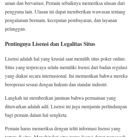
aman dan bervariasi. Pemain sebaiknya memeriksa ulasan dari
pengguna lain. Ulasan ini dapat memberikan wawasan tentang
pengalaman bermain, kecepatan pembayaran, dan layanan
pelanggan.
Pentingnya Lisensi dan Legalitas Situs
Lisensi adalah hal yang krusial saat memilih situs poker online.
Situs yang terpercaya selalu memiliki lisensi dari badan regulasi
yang diakui secara internasional. Ini memastikan bahwa mereka
beroperasi sesuai dengan hukum dan standar industri.
Langkah ini memberikan jaminan bahwa permainan yang
ditawarkan adalah adil. Lisensi ini juga menjamin perlindungan
bagi pemain dalam hal sengketa.
Pemain harus memeriksa dengan teliti informasi lisensi yang
tertera di situs. Menghindari situs tanpa lisensi dapat mencegah