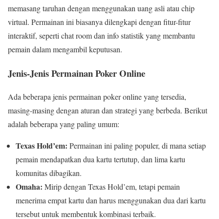
memasang taruhan dengan menggunakan uang asli atau chip
virtual. Permainan ini biasanya dilengkapi dengan fitur-fitur
interaktif, seperti chat room dan info statistik yang membantu
pemain dalam mengambil keputusan.
Jenis-Jenis Permainan Poker Online
Ada beberapa jenis permainan poker online yang tersedia,
masing-masing dengan aturan dan strategi yang berbeda. Berikut
adalah beberapa yang paling umum:
Texas Hold’em:
Permainan ini paling populer, di mana setiap
pemain mendapatkan dua kartu tertutup, dan lima kartu
komunitas dibagikan.
Omaha:
Mirip dengan Texas Hold’em, tetapi pemain
menerima empat kartu dan harus menggunakan dua dari kartu
tersebut untuk membentuk kombinasi terbaik.