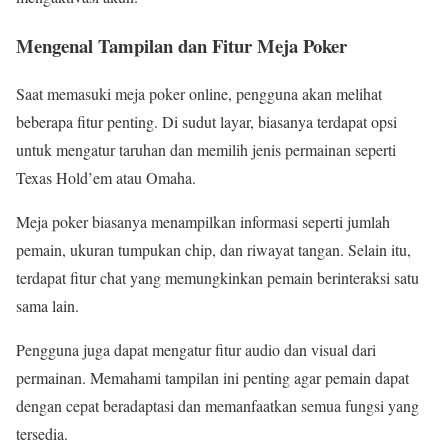
Mengenal Tampilan dan Fitur Meja Poker
Saat memasuki meja poker online, pengguna akan melihat
beberapa fitur penting. Di sudut layar, biasanya terdapat opsi
untuk mengatur taruhan dan memilih jenis permainan seperti
Texas Hold’em atau Omaha.
Meja poker biasanya menampilkan informasi seperti jumlah
pemain, ukuran tumpukan chip, dan riwayat tangan. Selain itu,
terdapat fitur chat yang memungkinkan pemain berinteraksi satu
sama lain.
Pengguna juga dapat mengatur fitur audio dan visual dari
permainan. Memahami tampilan ini penting agar pemain dapat
dengan cepat beradaptasi dan memanfaatkan semua fungsi yang
tersedia.