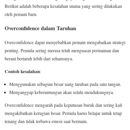
Berikut adalah beberapa kesalahan utama yang sering dilakukan
oleh pemain baru.
Overconfidence dalam Taruhan
Overconfidence dapat menyebabkan pemain mengabaikan strategi
penting. Pemula sering merasa telah menguasai permainan dan
berani bertaruh lebih dari seharusnya.
Contoh kesalahan
:
Menggunakan sebagian besar uang taruhan pada satu tangan.
Menganggap keberuntungan akan selalu mendukungnya.
Overconfidence mengarah pada keputusan buruk dan sering kali
mengakibatkan kerugian besar. Pemula harus belajar untuk tetap
tenang dan tidak terbawa emosi saat bermain.