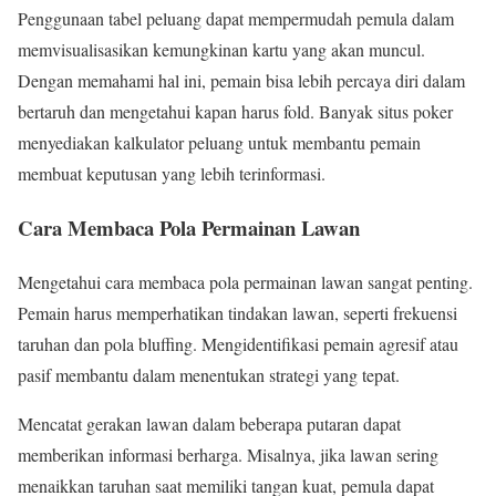
Penggunaan tabel peluang dapat mempermudah pemula dalam
memvisualisasikan kemungkinan kartu yang akan muncul.
Dengan memahami hal ini, pemain bisa lebih percaya diri dalam
bertaruh dan mengetahui kapan harus fold. Banyak situs poker
menyediakan kalkulator peluang untuk membantu pemain
membuat keputusan yang lebih terinformasi.
Cara Membaca Pola Permainan Lawan
Mengetahui cara membaca pola permainan lawan sangat penting.
Pemain harus memperhatikan tindakan lawan, seperti frekuensi
taruhan dan pola bluffing. Mengidentifikasi pemain agresif atau
pasif membantu dalam menentukan strategi yang tepat.
Mencatat gerakan lawan dalam beberapa putaran dapat
memberikan informasi berharga. Misalnya, jika lawan sering
menaikkan taruhan saat memiliki tangan kuat, pemula dapat