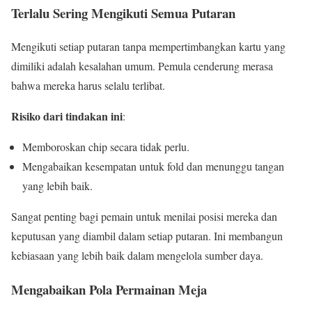
Terlalu Sering Mengikuti Semua Putaran
Mengikuti setiap putaran tanpa mempertimbangkan kartu yang
dimiliki adalah kesalahan umum. Pemula cenderung merasa
bahwa mereka harus selalu terlibat.
Risiko dari tindakan ini
:
Memboroskan chip secara tidak perlu.
Mengabaikan kesempatan untuk fold dan menunggu tangan
yang lebih baik.
Sangat penting bagi pemain untuk menilai posisi mereka dan
keputusan yang diambil dalam setiap putaran. Ini membangun
kebiasaan yang lebih baik dalam mengelola sumber daya.
Mengabaikan Pola Permainan Meja