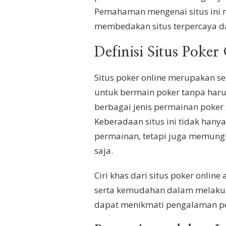
Pemahaman mengenai situs ini men
membedakan situs terpercaya da
Definisi Situs Poker
Situs poker online merupakan 
untuk bermain poker tanpa haru
berbagai jenis permainan poker 
Keberadaan situs ini tidak ha
permainan, tetapi juga memung
saja.
Ciri khas dari situs poker onlin
serta kemudahan dalam melakuka
dapat menikmati pengalaman per