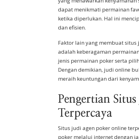
yang menawarkan kenyamanan ser
dapat menikmati permainan fav
ketika diperlukan. Hal ini men
dan efisien.
Faktor lain yang membuat situs 
adalah keberagaman permainan
jenis permainan poker serta pil
Dengan demikian, judi online bu
meraih keuntungan dari kenya
Pengertian Situs
Terpercaya
Situs judi agen poker online t
poker melalui internet dengan