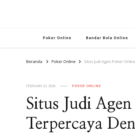
Poker Online
Bandar Bola Online
Beranda
Poker Online
Situs Judi Agen Poker Onl
FEBRUARI 23, 2026
POKER ONLINE
Situs Judi Agen
Terpercaya De