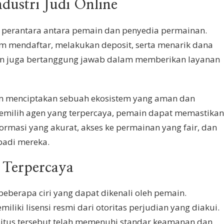
dustri Judi Online
ai perantara antara pemain dan penyedia permainan.
mendaftar, melakukan deposit, serta menarik dana
agen juga bertanggung jawab dalam memberikan layanan
am menciptakan sebuah ekosistem yang aman dan
milih agen yang terpercaya, pemain dapat memastikan
masi yang akurat, akses ke permainan yang fair, dan
badi mereka.
r Terpercaya
beberapa ciri yang dapat dikenali oleh pemain.
iliki lisensi resmi dari otoritas perjudian yang diakui.
situs tersebut telah memenuhi standar keamanan dan