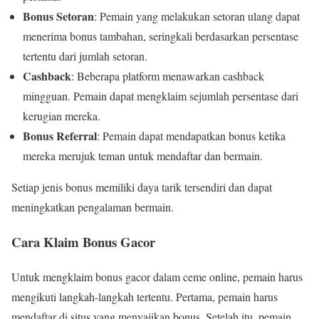
Bonus Setoran
: Pemain yang melakukan setoran ulang dapat
menerima bonus tambahan, seringkali berdasarkan persentase
tertentu dari jumlah setoran.
Cashback
: Beberapa platform menawarkan cashback
mingguan. Pemain dapat mengklaim sejumlah persentase dari
kerugian mereka.
Bonus Referral
: Pemain dapat mendapatkan bonus ketika
mereka merujuk teman untuk mendaftar dan bermain.
Setiap jenis bonus memiliki daya tarik tersendiri dan dapat
meningkatkan pengalaman bermain.
Cara Klaim Bonus Gacor
Untuk mengklaim bonus gacor dalam ceme online, pemain harus
mengikuti langkah-langkah tertentu. Pertama, pemain harus
mendaftar di situs yang menyajikan bonus. Setelah itu, pemain