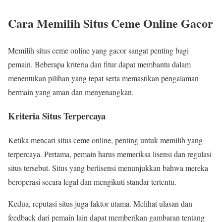
Cara Memilih Situs Ceme Online Gacor
Memilih situs ceme online yang gacor sangat penting bagi
pemain. Beberapa kriteria dan fitur dapat membantu dalam
menentukan pilihan yang tepat serta memastikan pengalaman
bermain yang aman dan menyenangkan.
Kriteria Situs Terpercaya
Ketika mencari situs ceme online, penting untuk memilih yang
terpercaya. Pertama, pemain harus memeriksa lisensi dan regulasi
situs tersebut. Situs yang berlisensi menunjukkan bahwa mereka
beroperasi secara legal dan mengikuti standar tertentu.
Kedua, reputasi situs juga faktor utama. Melihat ulasan dan
feedback dari pemain lain dapat memberikan gambaran tentang