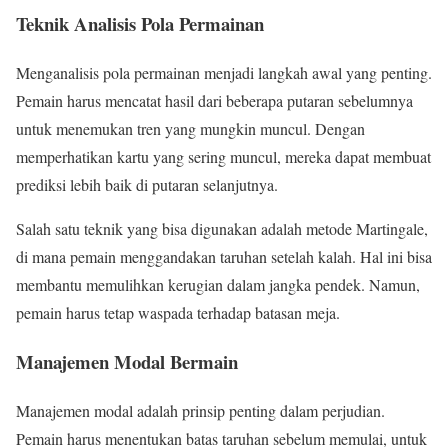
Teknik Analisis Pola Permainan
Menganalisis pola permainan menjadi langkah awal yang penting.
Pemain harus mencatat hasil dari beberapa putaran sebelumnya
untuk menemukan tren yang mungkin muncul. Dengan
memperhatikan kartu yang sering muncul, mereka dapat membuat
prediksi lebih baik di putaran selanjutnya.
Salah satu teknik yang bisa digunakan adalah metode Martingale,
di mana pemain menggandakan taruhan setelah kalah. Hal ini bisa
membantu memulihkan kerugian dalam jangka pendek. Namun,
pemain harus tetap waspada terhadap batasan meja.
Manajemen Modal Bermain
Manajemen modal adalah prinsip penting dalam perjudian.
Pemain harus menentukan batas taruhan sebelum memulai, untuk