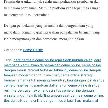
Pemain disarankan untuk selalu memperhatikan perubahan dan
tren dalam permainan. Memilih platform yang tepat juga sangat
memengaruhi hasil permainan.
Dengan pendekatan yang terencana dan pengetahuan yang
mendalam, pemain dapat merasakan pengalaman bermain yang
lebih menyenangkan dan berpotensi menguntungkan.
Categories:
Ceme Online
Tags:
cara bermain ceme online agar tidak mudah kalah
,
cara
membaca kartu lawan di permainan ceme online
,
ceme online
dengan bonus referral terbesar tahun ini
,
ceme online dengan
tampilan modern dan fitur live chat
,
ceme online strategi
bermain aman untuk menang beruntun
,
keuntungan join di situs
ceme online resmi
,
panduan daftar akun ceme online di situs
resmi terpercaya
,
rekomendasi situs ceme online dengan
winrate tinggi
,
teknik bluffing ampuh saat bermain ceme online
,
tips dan trik ceme online dengan modal kecil hasil maksimal