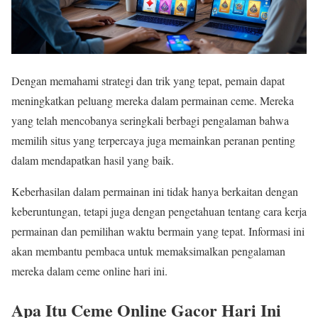
Dengan memahami strategi dan trik yang tepat, pemain dapat
meningkatkan peluang mereka dalam permainan ceme. Mereka
yang telah mencobanya seringkali berbagi pengalaman bahwa
memilih situs yang terpercaya juga memainkan peranan penting
dalam mendapatkan hasil yang baik.
Keberhasilan dalam permainan ini tidak hanya berkaitan dengan
keberuntungan, tetapi juga dengan pengetahuan tentang cara kerja
permainan dan pemilihan waktu bermain yang tepat. Informasi ini
akan membantu pembaca untuk memaksimalkan pengalaman
mereka dalam ceme online hari ini.
Apa Itu Ceme Online Gacor Hari Ini