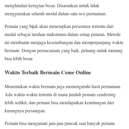
menghindari kerugian besar. Disarankan untuk tidak
menggunakan seluruh modal dalam satu sesi permainan.
Pemain yang bijak akan menetapkan persentase tertentu dari
modal sebagai taruhan maksimum dalam setiap putaran. Metode
ini membantu menjaga keseimbangan dan memperpanjang waktu
bermain. Dengan perencanaan yang baik, peluang untuk menang
bisa lebih besar.
Waktu Terbaik Bermain Ceme Online
Menentukan waktu bermain juga memengaruhi hasil permainan.
Ada waktu-waktu tertentu di mana jumlah pemain cenderung
lebih sedikit, dan pemain bisa mendapatkan keuntungan dari
kurangnya persaingan.
Pemain bisa mengamati jam-jam puncak saat banyak pemain