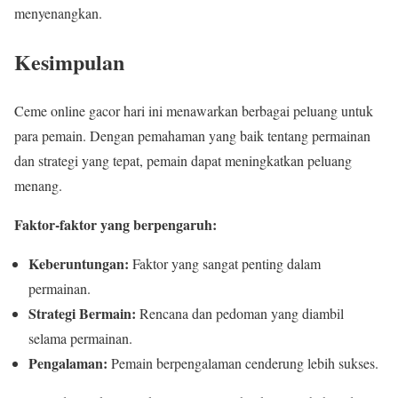
menyenangkan.
Kesimpulan
Ceme online gacor hari ini menawarkan berbagai peluang untuk
para pemain. Dengan pemahaman yang baik tentang permainan
dan strategi yang tepat, pemain dapat meningkatkan peluang
menang.
Faktor-faktor yang berpengaruh:
Keberuntungan:
Faktor yang sangat penting dalam
permainan.
Strategi Bermain:
Rencana dan pedoman yang diambil
selama permainan.
Pengalaman:
Pemain berpengalaman cenderung lebih sukses.