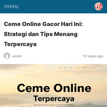
TOTO12
Ceme Online Gacor Hari Ini:
Strategi dan Tips Menang
Terpercaya
admin
10 bulan ago