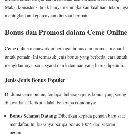
Maka, konsistensi tidak hanya meningkatkan keahlian, tetapi juga
meningkatkan kepercayaan diri saat bermain.
Bonus dan Promosi dalam Ceme Online
Ceme online menawarkan berbagai bonus dan promosi menarik
untuk pemain. Ini termasuk jenis bonus yang berbeda, cara untuk
mengklaimnya, serta syarat dan ketentuan yang harus dipenuhi.
Jenis-Jenis Bonus Populer
Di dunia ceme online, terdapat beberapa jenis bonus yang sering
ditawarkan. Berikut adalah beberapa contohnya:
Bonus Selamat Datang
: Diberikan kepada pemain baru saat
mendaftar. Ini biasanya berupa bonus 100% dari setoran
pertama.