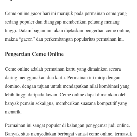
Ceme online gacor hari ini merujuk pada permainan ceme yang
sedang populer dan dianggap memberikan peluang menang
tinggi. Dalam bagian ini, akan dijelaskan pengertian ceme online,
makna “gacor,” dan perkembangan popularitas permainan ini.
Pengertian Ceme Online
Ceme online adalah permainan kartu yang dimainkan secara
daring menggunakan dua kartu. Permainan ini mirip dengan
domino, dengan tujuan untuk mendapatkan nilai kombinasi yang
lebih tinggi daripada lawan. Ceme online dapat dimainkan oleh
banyak pemain sekaligus, memberikan suasana kompetitif yang
menarik.
Permainan ini sangat populer di kalangan penggemar judi online.
Banyak situs menyediakan berbagai variasi ceme online, termasuk