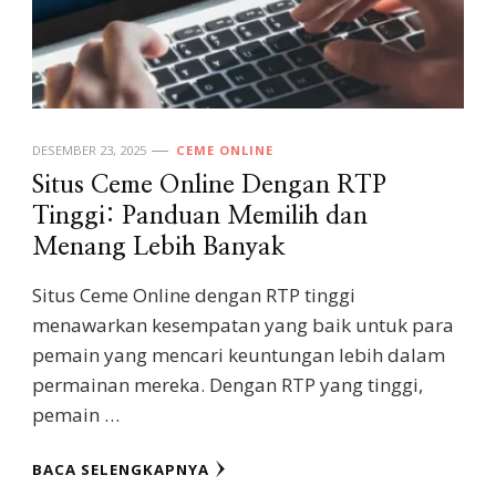
DESEMBER 23, 2025
CEME ONLINE
Situs Ceme Online Dengan RTP
Tinggi: Panduan Memilih dan
Menang Lebih Banyak
Situs Ceme Online dengan RTP tinggi
menawarkan kesempatan yang baik untuk para
pemain yang mencari keuntungan lebih dalam
permainan mereka. Dengan RTP yang tinggi,
pemain …
BACA SELENGKAPNYA