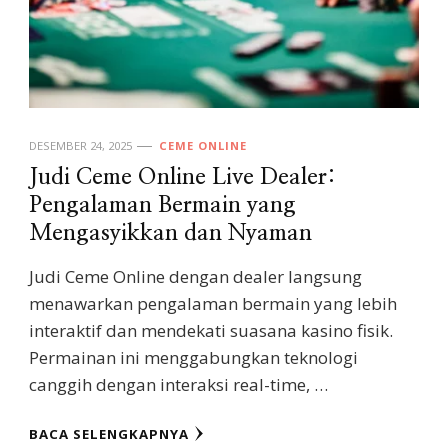
DESEMBER 24, 2025
CEME ONLINE
Judi Ceme Online Live Dealer:
Pengalaman Bermain yang
Mengasyikkan dan Nyaman
Judi Ceme Online dengan dealer langsung
menawarkan pengalaman bermain yang lebih
interaktif dan mendekati suasana kasino fisik.
Permainan ini menggabungkan teknologi
canggih dengan interaksi real-time, …
BACA SELENGKAPNYA