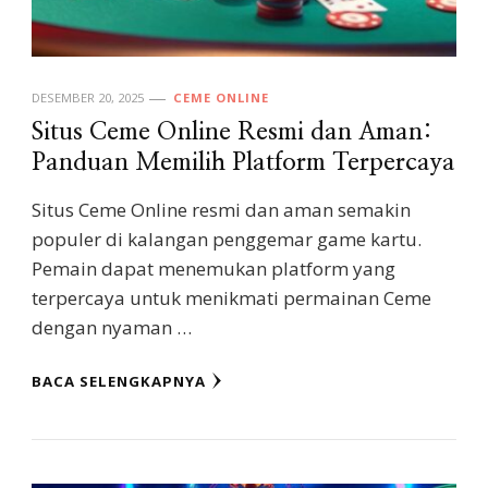
DESEMBER 20, 2025
CEME ONLINE
Situs Ceme Online Resmi dan Aman:
Panduan Memilih Platform Terpercaya
Situs Ceme Online resmi dan aman semakin
populer di kalangan penggemar game kartu.
Pemain dapat menemukan platform yang
terpercaya untuk menikmati permainan Ceme
dengan nyaman …
BACA SELENGKAPNYA