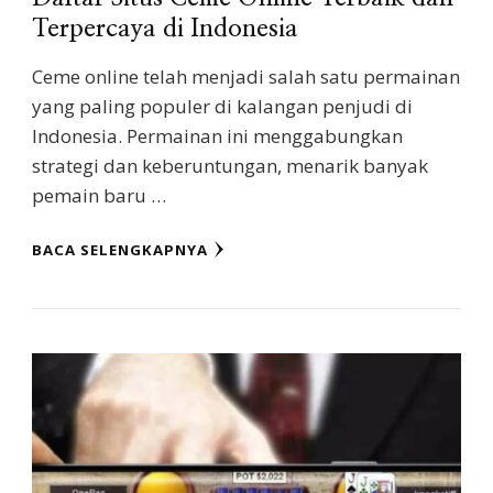
Terpercaya di Indonesia
Ceme online telah menjadi salah satu permainan
yang paling populer di kalangan penjudi di
Indonesia. Permainan ini menggabungkan
strategi dan keberuntungan, menarik banyak
pemain baru …
BACA SELENGKAPNYA