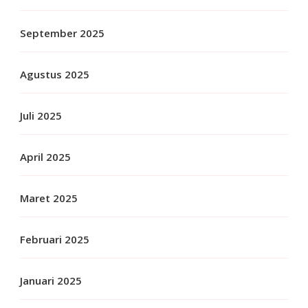
September 2025
Agustus 2025
Juli 2025
April 2025
Maret 2025
Februari 2025
Januari 2025