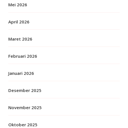
Mei 2026
April 2026
Maret 2026
Februari 2026
Januari 2026
Desember 2025
November 2025
Oktober 2025