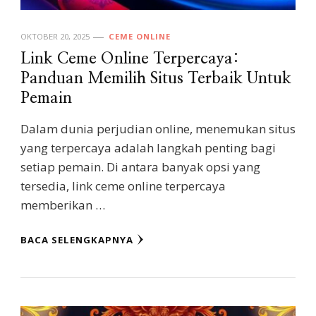
OKTOBER 20, 2025
CEME ONLINE
Link Ceme Online Terpercaya:
Panduan Memilih Situs Terbaik Untuk
Pemain
Dalam dunia perjudian online, menemukan situs
yang terpercaya adalah langkah penting bagi
setiap pemain. Di antara banyak opsi yang
tersedia, link ceme online terpercaya
memberikan …
BACA SELENGKAPNYA