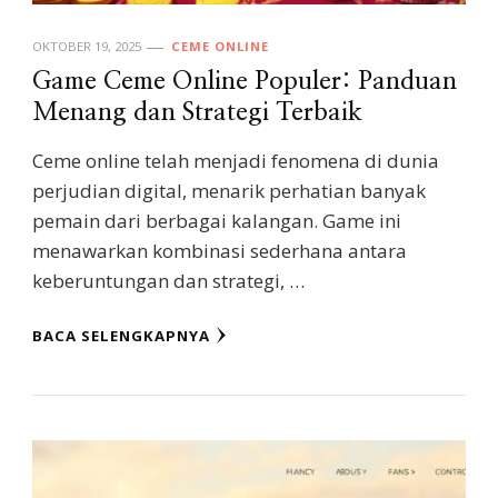
OKTOBER 19, 2025
CEME ONLINE
Game Ceme Online Populer: Panduan
Menang dan Strategi Terbaik
Ceme online telah menjadi fenomena di dunia
perjudian digital, menarik perhatian banyak
pemain dari berbagai kalangan. Game ini
menawarkan kombinasi sederhana antara
keberuntungan dan strategi, …
BACA SELENGKAPNYA