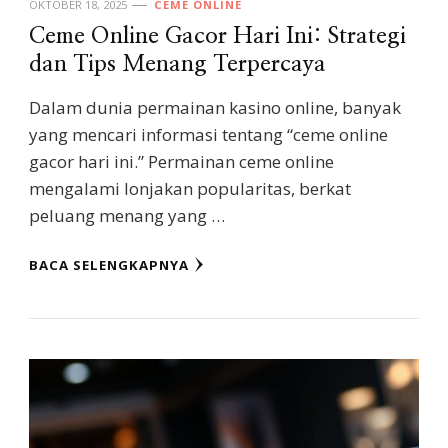
OKTOBER 18, 2025
CEME ONLINE
Ceme Online Gacor Hari Ini: Strategi
dan Tips Menang Terpercaya
Dalam dunia permainan kasino online, banyak
yang mencari informasi tentang “ceme online
gacor hari ini.” Permainan ceme online
mengalami lonjakan popularitas, berkat
peluang menang yang …
BACA SELENGKAPNYA