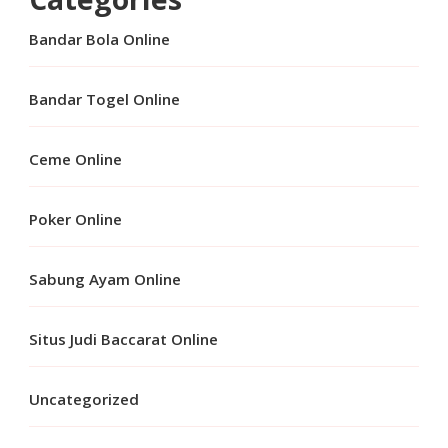
Bandar Bola Online
Bandar Togel Online
Ceme Online
Poker Online
Sabung Ayam Online
Situs Judi Baccarat Online
Uncategorized