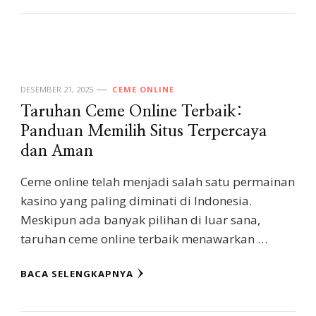
DESEMBER 21, 2025
CEME ONLINE
Taruhan Ceme Online Terbaik:
Panduan Memilih Situs Terpercaya
dan Aman
Ceme online telah menjadi salah satu permainan
kasino yang paling diminati di Indonesia.
Meskipun ada banyak pilihan di luar sana,
taruhan ceme online terbaik menawarkan …
BACA SELENGKAPNYA