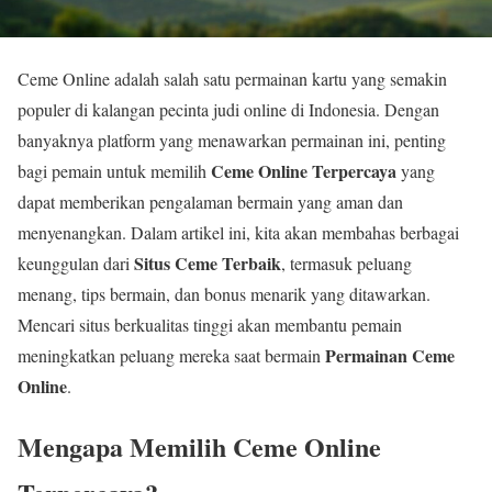
Ceme Online adalah salah satu permainan kartu yang semakin
populer di kalangan pecinta judi online di Indonesia. Dengan
banyaknya platform yang menawarkan permainan ini, penting
Ceme Online Terpercaya
bagi pemain untuk memilih
yang
dapat memberikan pengalaman bermain yang aman dan
menyenangkan. Dalam artikel ini, kita akan membahas berbagai
Situs Ceme Terbaik
keunggulan dari
, termasuk peluang
menang, tips bermain, dan bonus menarik yang ditawarkan.
Mencari situs berkualitas tinggi akan membantu pemain
Permainan Ceme
meningkatkan peluang mereka saat bermain
Online
.
Mengapa Memilih Ceme Online