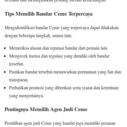
Tips Memilih Bandar Ceme Terpercaya
Mengidentifikasi bandar Ceme yang terpercaya dapat dilakukan
dengan beberapa langkah, antara lain:
Memeriksa ulasan dan reputasi bandar dari pemain lain.
Mengecek lisensi dan regulasi yang dimiliki oleh bandar
tersebut.
Pastikan bandar tersebut menawarkan permainan yang fair dan
transparan.
Perhatikan promosi yang diberikan serta syarat dan ketentuan
yang menyertainya.
Pentingnya Memilih Agen Judi Ceme
Pemilihan agen judi Ceme yang handal juga memiliki peranan