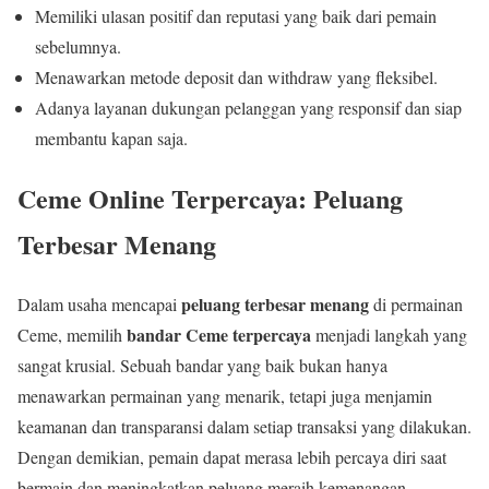
Memiliki ulasan positif dan reputasi yang baik dari pemain
sebelumnya.
Menawarkan metode deposit dan withdraw yang fleksibel.
Adanya layanan dukungan pelanggan yang responsif dan siap
membantu kapan saja.
Ceme Online Terpercaya: Peluang
Terbesar Menang
peluang terbesar menang
Dalam usaha mencapai
di permainan
bandar Ceme terpercaya
Ceme, memilih
menjadi langkah yang
sangat krusial. Sebuah bandar yang baik bukan hanya
menawarkan permainan yang menarik, tetapi juga menjamin
keamanan dan transparansi dalam setiap transaksi yang dilakukan.
Dengan demikian, pemain dapat merasa lebih percaya diri saat
bermain dan meningkatkan peluang meraih kemenangan.