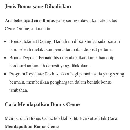
Jenis Bonus yang Dihadirkan
Jenis Bonus
Ada beberapa
yang sering ditawarkan oleh situs
Ceme Online, antara lain:
Bonus Selamat Datang: Hadiah ini diberikan kepada pemain
baru setelah melakukan pendaftaran dan deposit pertama.
Bonus Deposit: Pemain bisa mendapatkan tambahan chip
berdasarkan jumlah deposit yang dilakukan.
Program Loyalitas: Dikhususkan bagi pemain setia yang sering
bermain, memberikan penghargaan dalam bentuk bonus
tambahan.
Cara Mendapatkan Bonus Ceme
Cara
Memperoleh Bonus Ceme tidaklah sulit. Berikut adalah
Mendapatkan Bonus Ceme
: