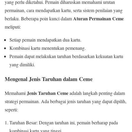
yang perlu diketahui. Pemain diharuskan memahami urutan
permainan, cara mendapatkan kartu, serta sistem penilaian yang
Aturan Permainan Ceme
berlaku. Beberapa poin kunci dalam
meliputi:
Setiap pemain mendapatkan dua kartu.
Kombinasi kartu menentukan pemenang.
Pemain dapat melakukan taruhan berdasarkan kekuatan kartu
yang dimiliki.
Mengenal Jenis Taruhan dalam Ceme
Jenis Taruhan Ceme
Memahami
adalah langkah penting dalam
strategi permainan. Ada berbagai jenis taruhan yang dapat dipilih,
seperti:
Taruhan Besar: Dengan taruhan ini, pemain berharap pada
kombinasi kartu yang tinggi.