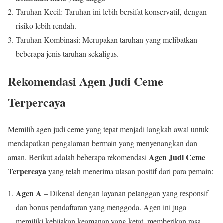
Taruhan Kecil: Taruhan ini lebih bersifat konservatif, dengan
risiko lebih rendah.
Taruhan Kombinasi: Merupakan taruhan yang melibatkan
beberapa jenis taruhan sekaligus.
Rekomendasi Agen Judi Ceme
Terpercaya
Memilih agen judi ceme yang tepat menjadi langkah awal untuk
mendapatkan pengalaman bermain yang menyenangkan dan
Agen Judi Ceme
aman. Berikut adalah beberapa rekomendasi
Terpercaya
yang telah menerima ulasan positif dari para pemain:
Agen A
– Dikenal dengan layanan pelanggan yang responsif
dan bonus pendaftaran yang menggoda. Agen ini juga
memiliki kebijakan keamanan yang ketat, memberikan rasa