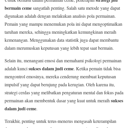
bermain ceme
sangatlah penting. Salah satu metode yang dapat
digunakan adalah dengan melakukan analisis pola permainan.
Pemain yang mampu menemukan pola ini dapat mengoptimalkan
taruhan mereka, sehingga meningkatkan kemungkinan meraih
kemenangan. Menggunakan data statistik juga dapat membantu
dalam merumuskan keputusan yang lebih tepat saat bermain.
Selain itu, menangani emosi dan memahami psikologi permainan
sukses dalam judi ceme
adalah kunci
. Ketika pemain tidak bisa
mengontrol emosinya, mereka cenderung membuat keputusan
impulsif yang dapat berujung pada kerugian. Oleh karena itu,
strategi cerdas yang melibatkan pengaturan mental dan fokus pada
sukses
permainan akan membentuk dasar yang kuat untuk meraih
dalam judi ceme
.
Terakhir, penting untuk terus-menerus mengasah keterampilan