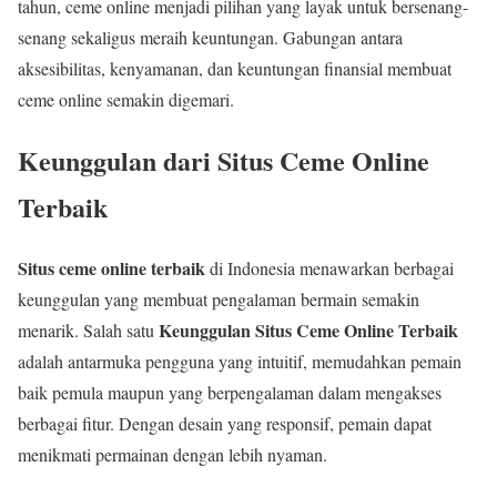
tahun, ceme online menjadi pilihan yang layak untuk bersenang-
senang sekaligus meraih keuntungan. Gabungan antara
aksesibilitas, kenyamanan, dan keuntungan finansial membuat
ceme online semakin digemari.
Keunggulan dari Situs Ceme Online
Terbaik
Situs ceme online terbaik
di Indonesia menawarkan berbagai
keunggulan yang membuat pengalaman bermain semakin
Keunggulan Situs Ceme Online Terbaik
menarik. Salah satu
adalah antarmuka pengguna yang intuitif, memudahkan pemain
baik pemula maupun yang berpengalaman dalam mengakses
berbagai fitur. Dengan desain yang responsif, pemain dapat
menikmati permainan dengan lebih nyaman.