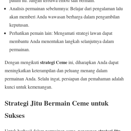
patuhi itu. Jangan terbawa emosi saat bermain.
Analisis permainan sebelumnya: Belajar dari pengalaman lalu
akan memberi Anda wawasan berharga dalam pengambilan
keputusan.
Perhatikan pemain lain: Mengamati strategi lawan dapat
membantu Anda menentukan langkah selanjutnya dalam
permainan.
strategi Ceme
Dengan mengikuti
ini, diharapkan Anda dapat
meningkatkan keterampilan dan peluang menang dalam
permainan Anda. Selalu ingat, persiapan dan pemahaman adalah
kunci untuk kemenangan.
Strategi Jitu Bermain Ceme untuk
Sukses
strategi jitu
Untuk berhasil dalam permainan ceme, penerapan