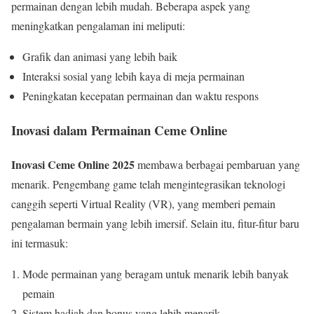
permainan dengan lebih mudah. Beberapa aspek yang
meningkatkan pengalaman ini meliputi:
Grafik dan animasi yang lebih baik
Interaksi sosial yang lebih kaya di meja permainan
Peningkatan kecepatan permainan dan waktu respons
Inovasi dalam Permainan Ceme Online
Inovasi Ceme Online 2025
membawa berbagai pembaruan yang
menarik. Pengembang game telah mengintegrasikan teknologi
canggih seperti Virtual Reality (VR), yang memberi pemain
pengalaman bermain yang lebih imersif. Selain itu, fitur-fitur baru
ini termasuk:
Mode permainan yang beragam untuk menarik lebih banyak
pemain
Sistem hadiah dan bonus yang lebih menarik