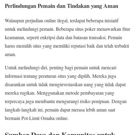
Perlindungan Pemain dan Tindakan yang Aman
Walaupun perjudian online ilegal, terdapat beberapa inisiatif
untuk melindungi pemain. Beberapa situs poker menawarkan fitur
keamanan, seperti enkripsi data dan batasan transaksi. Pemain
harus memilih situs yang memiliki reputasi baik dan telah terbukti
aman.
Untuk melindungi diri, penting bagi pemain untuk mencari
informasi tentang peraturan situs yang dipilih. Mereka juga
disarankan untuk tidak menginvestasikan uang yang tidak dapat
mereka rugikan. Menggunakan metode pembayaran yang
terpercaya juga membantu mengurangi risiko penipuan. Dengan
langkah-langkah ini, pemain dapat merasa lebih aman saat
bermain Pot-Limit Omaha online.
Sumber Daya dan Komunitas untuk