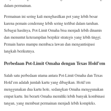
dalam permainan.
Permainan ini sering kali menghasilkan pot yang lebih besar
karena pemain cenderung lebih sering terlibat dalam taruhan.
Sebagai hasilnya, Pot-Limit Omaha bisa menjadi lebih dinamis
dan menuntut keterampilan berpikir strategis yang lebih tinggi.
Pemain harus mampu membaca lawan dan mengantisipasi
langkah berikutnya.
Perbedaan Pot-Limit Omaha dengan Texas Hold’em
Salah satu perbedaan utama antara Pot-Limit Omaha dan Texas
Hold’em adalah jumlah kartu yang dibagikan. Hold’em
menggunakan dua kartu hole, sedangkan Omaha menggunakan
empat kartu. Ini berarti Omaha memiliki lebih banyak kombinasi
tangan, yang membuat permainan menjadi lebih kompleks.