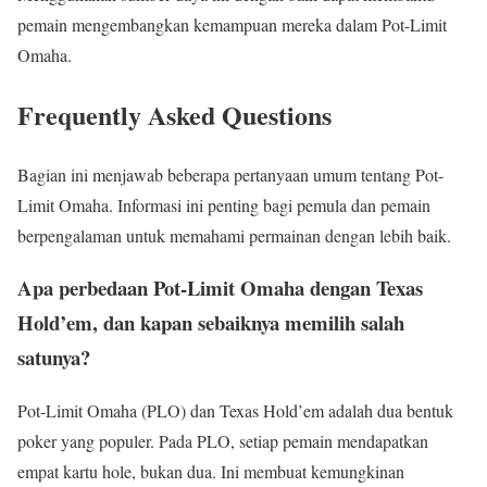
pemain mengembangkan kemampuan mereka dalam Pot-Limit
Omaha.
Frequently Asked Questions
Bagian ini menjawab beberapa pertanyaan umum tentang Pot-
Limit Omaha. Informasi ini penting bagi pemula dan pemain
berpengalaman untuk memahami permainan dengan lebih baik.
Apa perbedaan Pot-Limit Omaha dengan Texas
Hold’em, dan kapan sebaiknya memilih salah
satunya?
Pot-Limit Omaha (PLO) dan Texas Hold’em adalah dua bentuk
poker yang populer. Pada PLO, setiap pemain mendapatkan
empat kartu hole, bukan dua. Ini membuat kemungkinan