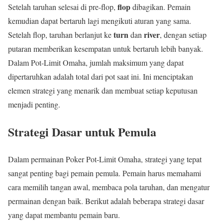
flop
Setelah taruhan selesai di pre-flop,
dibagikan. Pemain
kemudian dapat bertaruh lagi mengikuti aturan yang sama.
turn
river
Setelah flop, taruhan berlanjut ke
dan
, dengan setiap
putaran memberikan kesempatan untuk bertaruh lebih banyak.
Dalam Pot-Limit Omaha, jumlah maksimum yang dapat
dipertaruhkan adalah total dari pot saat ini. Ini menciptakan
elemen strategi yang menarik dan membuat setiap keputusan
menjadi penting.
Strategi Dasar untuk Pemula
Dalam permainan Poker Pot-Limit Omaha, strategi yang tepat
sangat penting bagi pemain pemula. Pemain harus memahami
cara memilih tangan awal, membaca pola taruhan, dan mengatur
permainan dengan baik. Berikut adalah beberapa strategi dasar
yang dapat membantu pemain baru.