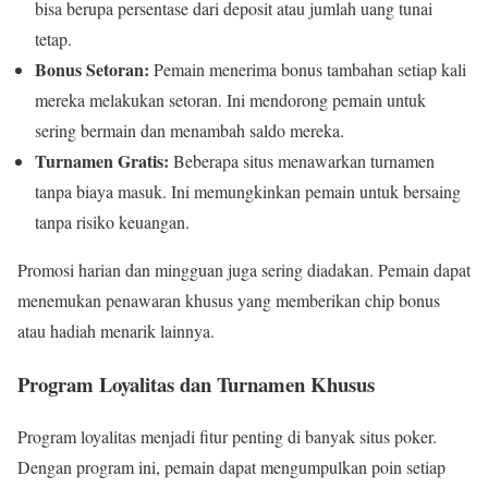
bisa berupa persentase dari deposit atau jumlah uang tunai
tetap.
Bonus Setoran:
Pemain menerima bonus tambahan setiap kali
mereka melakukan setoran. Ini mendorong pemain untuk
sering bermain dan menambah saldo mereka.
Turnamen Gratis:
Beberapa situs menawarkan turnamen
tanpa biaya masuk. Ini memungkinkan pemain untuk bersaing
tanpa risiko keuangan.
Promosi harian dan mingguan juga sering diadakan. Pemain dapat
menemukan penawaran khusus yang memberikan chip bonus
atau hadiah menarik lainnya.
Program Loyalitas dan Turnamen Khusus
Program loyalitas menjadi fitur penting di banyak situs poker.
Dengan program ini, pemain dapat mengumpulkan poin setiap