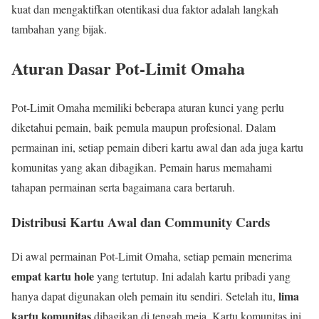
kuat dan mengaktifkan otentikasi dua faktor adalah langkah
tambahan yang bijak.
Aturan Dasar Pot-Limit Omaha
Pot-Limit Omaha memiliki beberapa aturan kunci yang perlu
diketahui pemain, baik pemula maupun profesional. Dalam
permainan ini, setiap pemain diberi kartu awal dan ada juga kartu
komunitas yang akan dibagikan. Pemain harus memahami
tahapan permainan serta bagaimana cara bertaruh.
Distribusi Kartu Awal dan Community Cards
Di awal permainan Pot-Limit Omaha, setiap pemain menerima
empat kartu hole
yang tertutup. Ini adalah kartu pribadi yang
lima
hanya dapat digunakan oleh pemain itu sendiri. Setelah itu,
kartu komunitas
dibagikan di tengah meja. Kartu komunitas ini