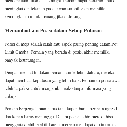
mendapatkan flush atau straight. Pemain dapat bertaruh untuk
meningkatkan tekanan pada lawan sambil tetap memiliki
kemungkinan untuk menang jika didorong.
Memanfaatkan Posisi dalam Setiap Putaran
Posisi di meja adalah salah satu aspek paling penting dalam Pot-
Limit Omaha. Pemain yang berada di posisi akhir memiliki
banyak keuntungan.
Dengan melihat tindakan pemain lain terlebih dahulu, mereka
dapat membuat keputusan yang lebih baik. Pemain di posisi awal
lebih terpaksa untuk mengambil risiko tanpa informasi yang
cukup.
Pemain berpengalaman harus tahu kapan harus bermain agresif
dan kapan harus menunggu. Dalam posisi akhir, mereka bisa
menggertak lebih efektif karena mereka mendapatkan informasi