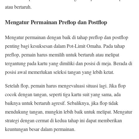
atau bertaruh.
Mengatur Permainan Preflop dan Postflop
Mengatur permainan dengan baik di tahap preflop dan postflop
penting bagi kesuksesan dalam Pot-Limit Omaha. Pada tahap
preflop, pemain harus memilih untuk bertaruh atau melipat
tergantung pada kartu yang dimiliki dan posisi di meja. Berada di
posisi awal memerlukan seleksi tangan yang lebih ketat.
Setelah flop, pemain harus mengevaluasi situasi lagi. Jika flop
cocok dengan tangan, seperti tiga kartu suit yang sama, ada
baiknya untuk bertaruh agresif. Sebaliknya, jika flop tidak
mendukung tangan, mungkin lebih baik untuk melipat. Mengatur
strategi dengan cermat di kedua tahap ini dapat memberikan
keuntungan besar dalam permainan.