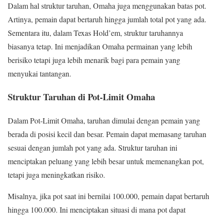
Dalam hal struktur taruhan, Omaha juga menggunakan batas pot.
Artinya, pemain dapat bertaruh hingga jumlah total pot yang ada.
Sementara itu, dalam Texas Hold’em, struktur taruhannya
biasanya tetap. Ini menjadikan Omaha permainan yang lebih
berisiko tetapi juga lebih menarik bagi para pemain yang
menyukai tantangan.
Struktur Taruhan di Pot-Limit Omaha
Dalam Pot-Limit Omaha, taruhan dimulai dengan pemain yang
berada di posisi kecil dan besar. Pemain dapat memasang taruhan
sesuai dengan jumlah pot yang ada. Struktur taruhan ini
menciptakan peluang yang lebih besar untuk memenangkan pot,
tetapi juga meningkatkan risiko.
Misalnya, jika pot saat ini bernilai 100.000, pemain dapat bertaruh
hingga 100.000. Ini menciptakan situasi di mana pot dapat