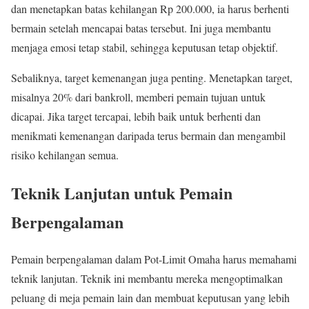
dan menetapkan batas kehilangan Rp 200.000, ia harus berhenti
bermain setelah mencapai batas tersebut. Ini juga membantu
menjaga emosi tetap stabil, sehingga keputusan tetap objektif.
Sebaliknya, target kemenangan juga penting. Menetapkan target,
misalnya 20% dari bankroll, memberi pemain tujuan untuk
dicapai. Jika target tercapai, lebih baik untuk berhenti dan
menikmati kemenangan daripada terus bermain dan mengambil
risiko kehilangan semua.
Teknik Lanjutan untuk Pemain
Berpengalaman
Pemain berpengalaman dalam Pot-Limit Omaha harus memahami
teknik lanjutan. Teknik ini membantu mereka mengoptimalkan
peluang di meja pemain lain dan membuat keputusan yang lebih