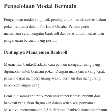
Pengelolaan Modal Bermain
Pengelolaan modal yang baik penting untuk meraih sukses dalam
poker, terutama dalam Pot-Limit Omaha. Pemain perlu
memahami cara mengatur bank-roll dan batas untuk memastikan
pengalaman bermain yang positif.
Pentingnya Manajemen Bankroll
Manajemen bankroll adalah cara pemain mengatur uang yang
digunakan untuk bermain poker. Dengan manajemen yang tepat,
pemain dapat memperpanjang waktu bermain dan mengurangi
risiko kehilangan uang.
Pemain disarankan untuk menentukan persentase tertentu dari
bankroll yang akan digunakan dalam setiap sesi permainan.
Misalnya, menggunakan 2-5% dari total bankroll dapat membantu