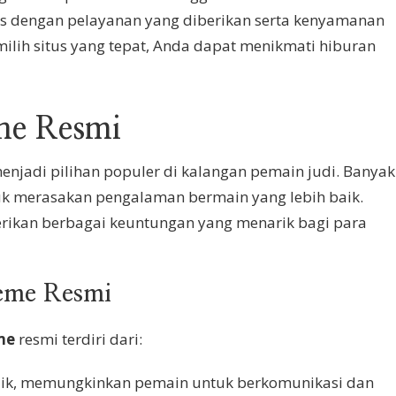
s dengan pelayanan yang diberikan serta kenyamanan
ilih situs yang tepat, Anda dapat menikmati hiburan
ne Resmi
enjadi pilihan populer di kalangan pemain judi. Banyak
tuk merasakan pengalaman bermain yang lebih baik.
ikan berbagai keuntungan yang menarik bagi para
eme Resmi
me
resmi terdiri dari:
aik, memungkinkan pemain untuk berkomunikasi dan