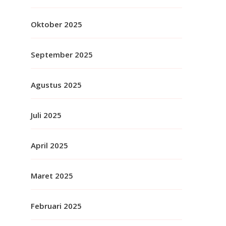
Oktober 2025
September 2025
Agustus 2025
Juli 2025
April 2025
Maret 2025
Februari 2025