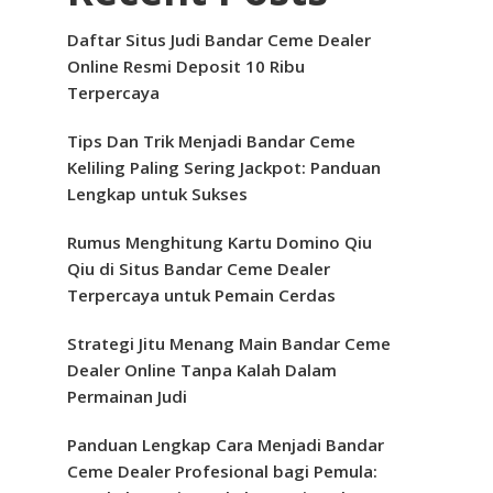
Daftar Situs Judi Bandar Ceme Dealer
Online Resmi Deposit 10 Ribu
Terpercaya
Tips Dan Trik Menjadi Bandar Ceme
Keliling Paling Sering Jackpot: Panduan
Lengkap untuk Sukses
Rumus Menghitung Kartu Domino Qiu
Qiu di Situs Bandar Ceme Dealer
Terpercaya untuk Pemain Cerdas
Strategi Jitu Menang Main Bandar Ceme
Dealer Online Tanpa Kalah Dalam
Permainan Judi
Panduan Lengkap Cara Menjadi Bandar
Ceme Dealer Profesional bagi Pemula: