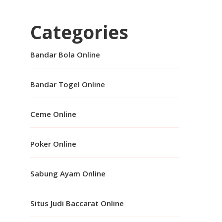
Categories
Bandar Bola Online
Bandar Togel Online
Ceme Online
Poker Online
Sabung Ayam Online
Situs Judi Baccarat Online