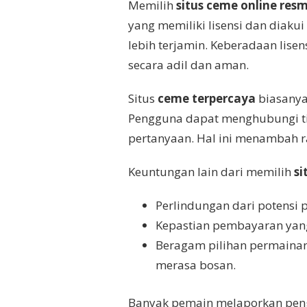
Memilih
situs ceme online resm
yang memiliki lisensi dan diak
lebih terjamin. Keberadaan lis
secara adil dan aman.
Situs
ceme terpercaya
biasanya
Pengguna dapat menghubungi ti
pertanyaan. Hal ini menambah 
Keuntungan lain dari memilih
si
Perlindungan dari potensi
Kepastian pembayaran yang
Beragam pilihan permainan
merasa bosan.
Banyak pemain melaporkan pen