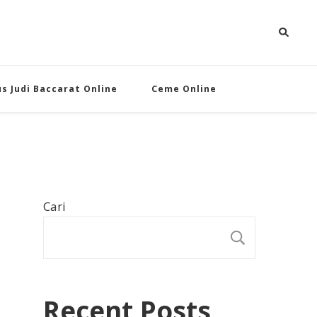
us Judi Baccarat Online
Ceme Online
Cari
CARI
Recent Posts