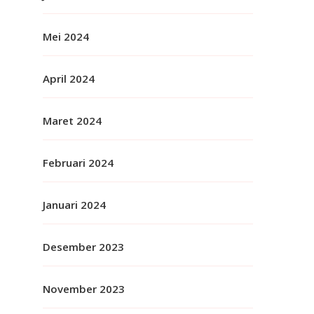
Mei 2024
April 2024
Maret 2024
Februari 2024
Januari 2024
Desember 2023
November 2023