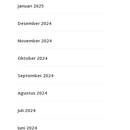
Januari 2025
Desember 2024
November 2024
Oktober 2024
September 2024
Agustus 2024
Juli 2024
Juni 2024