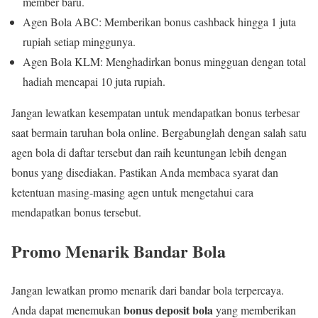
member baru.
Agen Bola ABC: Memberikan bonus cashback hingga 1 juta
rupiah setiap minggunya.
Agen Bola KLM: Menghadirkan bonus mingguan dengan total
hadiah mencapai 10 juta rupiah.
Jangan lewatkan kesempatan untuk mendapatkan bonus terbesar
saat bermain taruhan bola online. Bergabunglah dengan salah satu
agen bola di daftar tersebut dan raih keuntungan lebih dengan
bonus yang disediakan. Pastikan Anda membaca syarat dan
ketentuan masing-masing agen untuk mengetahui cara
mendapatkan bonus tersebut.
Promo Menarik Bandar Bola
Jangan lewatkan promo menarik dari bandar bola terpercaya.
bonus deposit bola
Anda dapat menemukan
yang memberikan