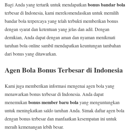
bonus bandar bola
Bagi Anda yang tertarik untuk mendapatkan
terbesar di Indonesia, kami merekomendasikan untuk memilih
bandar bola terpercaya yang telah terbukti memberikan bonus
dengan syarat dan ketentuan yang jelas dan adil. Dengan
demikian, Anda dapat dengan aman dan nyaman menikmati
taruhan bola online sambil mendapatkan keuntungan tambahan
dari bonus yang ditawarkan.
Agen Bola Bonus Terbesar di Indonesia
Kami juga memberikan informasi mengenai agen bola yang
menawarkan bonus terbesar di Indonesia. Anda dapat
bonus member baru bola
menemukan
yang menguntungkan
untuk meningkatkan saldo taruhan Anda. Simak daftar agen bola
dengan bonus terbesar dan manfaatkan kesempatan ini untuk
meraih kemenangan lebih besar.