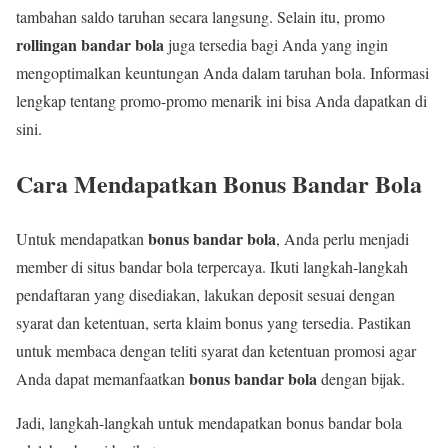
tambahan saldo taruhan secara langsung. Selain itu, promo
rollingan bandar bola
juga tersedia bagi Anda yang ingin
mengoptimalkan keuntungan Anda dalam taruhan bola. Informasi
lengkap tentang promo-promo menarik ini bisa Anda dapatkan di
sini.
Cara Mendapatkan Bonus Bandar Bola
bonus bandar bola
Untuk mendapatkan
, Anda perlu menjadi
member di situs bandar bola terpercaya. Ikuti langkah-langkah
pendaftaran yang disediakan, lakukan deposit sesuai dengan
syarat dan ketentuan, serta klaim bonus yang tersedia. Pastikan
untuk membaca dengan teliti syarat dan ketentuan promosi agar
bonus bandar bola
Anda dapat memanfaatkan
dengan bijak.
Jadi, langkah-langkah untuk mendapatkan bonus bandar bola