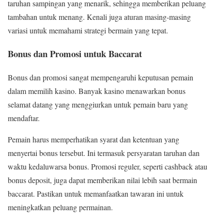
taruhan sampingan yang menarik, sehingga memberikan peluang
tambahan untuk menang. Kenali juga aturan masing-masing
variasi untuk memahami strategi bermain yang tepat.
Bonus dan Promosi untuk Baccarat
Bonus dan promosi sangat mempengaruhi keputusan pemain
dalam memilih kasino. Banyak kasino menawarkan bonus
selamat datang yang menggiurkan untuk pemain baru yang
mendaftar.
Pemain harus memperhatikan syarat dan ketentuan yang
menyertai bonus tersebut. Ini termasuk persyaratan taruhan dan
waktu kedaluwarsa bonus. Promosi reguler, seperti cashback atau
bonus deposit, juga dapat memberikan nilai lebih saat bermain
baccarat. Pastikan untuk memanfaatkan tawaran ini untuk
meningkatkan peluang permainan.