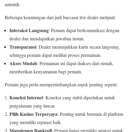
autentik.
Beberapa keuntungan dari judi baccarat live dealer meliputi:
Interaksi Langsung
: Pemain dapat berkomunikasi dengan
dealer dan mendapatkan jawaban instan.
Transparansi
: Dealer menunjukkan kartu secara langsung,
sehingga pemain dapat melihat proses permainan.
Akses Mudah
: Permainan ini dapat diakses dari rumah,
memberikan kenyamanan bagi pemain.
Pemain juga perlu mempertimbangkan aspek penting seperti:
Koneksi Internet
: Koneksi yang stabil diperlukan untuk
pengalaman yang lancar.
Pilih Kasino Terpercaya
: Penting untuk bermain di platform
yang memiliki reputasi baik.
Manajemen Bankroll
: Pemain harus memiliki strategi untuk