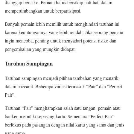
dianggap berisiko. Pemain harus bersikap hati-hati dalam
mempertimbangkan untuk berpartisipasi.
Banyak pemain lebih memilih untuk menghindari taruhan ini
karena keuntungannya yang lebih rendah. Jika seorang pemain
ingin mencoba, penting untuk menyadari potensi risiko dan
pengembalian yang mungkin didapat.
Taruhan Sampingan
Taruhan sampingan menjadi pilihan tambahan yang menarik
dalam baccarat. Beberapa variasi termasuk “Pair” dan “Perfect
Pair”.
Taruhan “Pair” mengharapkan salah satu tangan, pemain atau
banker, memiliki sepasang kartu. Sementara “Perfect Pair”
berfokus pada pasangan dengan nilai kartu yang sama dan jenis
yang sama.