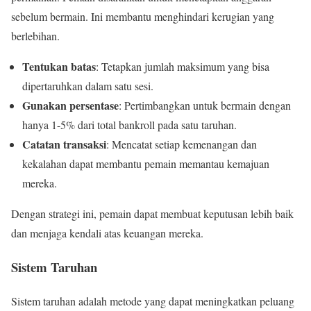
sebelum bermain. Ini membantu menghindari kerugian yang
berlebihan.
Tentukan batas
: Tetapkan jumlah maksimum yang bisa
dipertaruhkan dalam satu sesi.
Gunakan persentase
: Pertimbangkan untuk bermain dengan
hanya 1-5% dari total bankroll pada satu taruhan.
Catatan transaksi
: Mencatat setiap kemenangan dan
kekalahan dapat membantu pemain memantau kemajuan
mereka.
Dengan strategi ini, pemain dapat membuat keputusan lebih baik
dan menjaga kendali atas keuangan mereka.
Sistem Taruhan
Sistem taruhan adalah metode yang dapat meningkatkan peluang