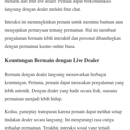
menarik dari fitur live dealer. Pemain dapat berkomunikasi
langsung dengan dealer melalui fitur chat.
Interaksi ini memungkinkan pemain untuk meminta bantuan atau
mengajukan pertanyaan tentang permainan. Hal ini membuat
pengalaman bermain lebih interaktif dan personal dibandingkan
dengan permainan kasino online biasa.
Keuntungan Bermain dengan Live Dealer
Bermain dengan dealer langsung menawarkan berbagai
keuntungan. Pertama, pemain dapat merasakan pengalaman yang
lebih autentik. Dengan dealer yang hadir secara fisik, suasana
permainan menjadi lebih hidup.
Kedua, gameplay transparan karena pemain dapat melihat setiap
tindakan dealer secara langsung. Ini mengurangi rasa curiga
terhadap permainan. Terakhir, interaksi sosial yang terjadi