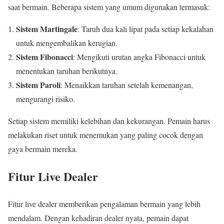
saat bermain. Beberapa sistem yang umum digunakan termasuk:
Sistem Martingale
: Taruh dua kali lipat pada setiap kekalahan
untuk mengembalikan kerugian.
Sistem Fibonacci
: Mengikuti urutan angka Fibonacci untuk
menentukan taruhan berikutnya.
Sistem Paroli
: Menaikkan taruhan setelah kemenangan,
mengurangi risiko.
Setiap sistem memiliki kelebihan dan kekurangan. Pemain harus
melakukan riset untuk menemukan yang paling cocok dengan
gaya bermain mereka.
Fitur Live Dealer
Fitur live dealer memberikan pengalaman bermain yang lebih
mendalam. Dengan kehadiran dealer nyata, pemain dapat