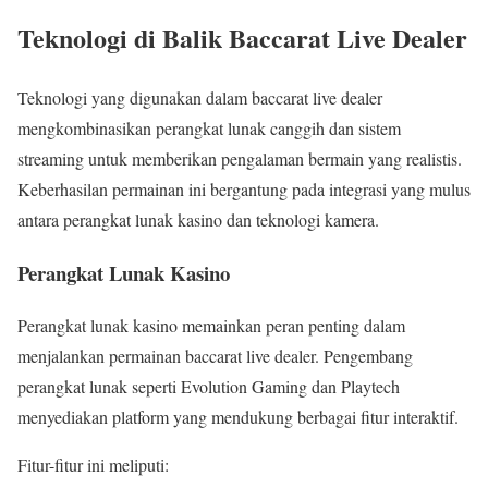
Teknologi di Balik Baccarat Live Dealer
Teknologi yang digunakan dalam baccarat live dealer
mengkombinasikan perangkat lunak canggih dan sistem
streaming untuk memberikan pengalaman bermain yang realistis.
Keberhasilan permainan ini bergantung pada integrasi yang mulus
antara perangkat lunak kasino dan teknologi kamera.
Perangkat Lunak Kasino
Perangkat lunak kasino memainkan peran penting dalam
menjalankan permainan baccarat live dealer. Pengembang
perangkat lunak seperti Evolution Gaming dan Playtech
menyediakan platform yang mendukung berbagai fitur interaktif.
Fitur-fitur ini meliputi: