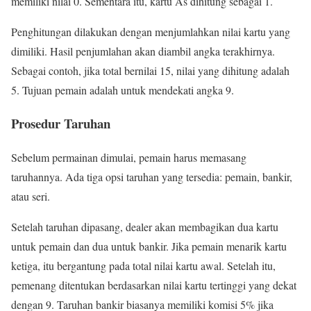
memiliki nilai 0. Sementara itu, kartu As dihitung sebagai 1.
Penghitungan dilakukan dengan menjumlahkan nilai kartu yang
dimiliki. Hasil penjumlahan akan diambil angka terakhirnya.
Sebagai contoh, jika total bernilai 15, nilai yang dihitung adalah
5. Tujuan pemain adalah untuk mendekati angka 9.
Prosedur Taruhan
Sebelum permainan dimulai, pemain harus memasang
taruhannya. Ada tiga opsi taruhan yang tersedia: pemain, bankir,
atau seri.
Setelah taruhan dipasang, dealer akan membagikan dua kartu
untuk pemain dan dua untuk bankir. Jika pemain menarik kartu
ketiga, itu bergantung pada total nilai kartu awal. Setelah itu,
pemenang ditentukan berdasarkan nilai kartu tertinggi yang dekat
dengan 9. Taruhan bankir biasanya memiliki komisi 5% jika