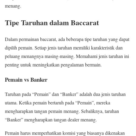
menang.
Tipe Taruhan dalam Baccarat
Dalam permainan baccarat, ada beberapa tipe taruhan yang dapat
dipilih pemain. Setiap jenis taruhan memiliki karakteristik dan
peluang menangnya masing-masing. Memahami jenis taruhan ini
penting untuk meningkatkan pengalaman bermain.
Pemain vs Banker
Taruhan pada “Pemain” dan “Banker” adalah dua jenis taruhan
utama. Ketika pemain bertaruh pada “Pemain”, mereka
mengharapkan tangan pemain menang. Sebaliknya, taruhan
“Banker” mengharapkan tangan dealer menang.
Pemain harus memperhatikan komisi yang biasanya dikenakan