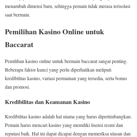
menambah dimensi baru, sehingga pemain tidak merasa terisolasi
saat bermain.
Pemilihan Kasino Online untuk
Baccarat
Pemilihan kasino online untuk bermain baccarat sangat penting.
Beberapa faktor kunci yang perlu diperhatikan meliputi
kredibilitas kasino, variasi permainan yang tersedia, serta bonus
dan promosi.
Kredibilitas dan Keamanan Kasino
Kredibilitas kasino adalah hal utama yang harus dipertimbangkan.
Pemain harus mencari kasino yang memiliki lisensi resmi dan
reputasi baik. Hal ini dapat dicapai dengan memeriksa ulasan dan