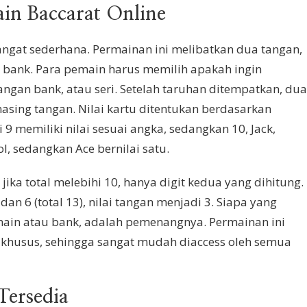
in Baccarat Online
ngat sederhana. Permainan ini melibatkan dua tangan,
 bank. Para pemain harus memilih apakah ingin
ngan bank, atau seri. Setelah taruhan ditempatkan, dua
asing tangan. Nilai kartu ditentukan berdasarkan
 9 memiliki nilai sesuai angka, sedangkan 10, Jack,
ol, sedangkan Ace bernilai satu.
jika total melebihi 10, hanya digit kedua yang dihitung.
dan 6 (total 13), nilai tangan menjadi 3. Siapa yang
pemain atau bank, adalah pemenangnya. Permainan ini
khusus, sehingga sangat mudah diaccess oleh semua
Tersedia