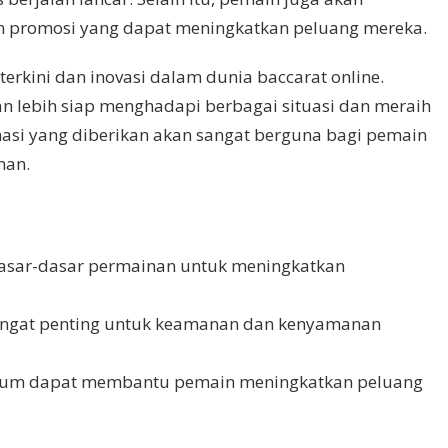
 promosi yang dapat meningkatkan peluang mereka.
rkini dan inovasi dalam dunia baccarat online.
n lebih siap menghadapi berbagai situasi dan meraih
masi yang diberikan akan sangat berguna bagi pemain
man.
sar-dasar permainan untuk meningkatkan
sangat penting untuk keamanan dan kenyamanan
mum dapat membantu pemain meningkatkan peluang