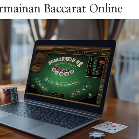
rmainan Baccarat Online