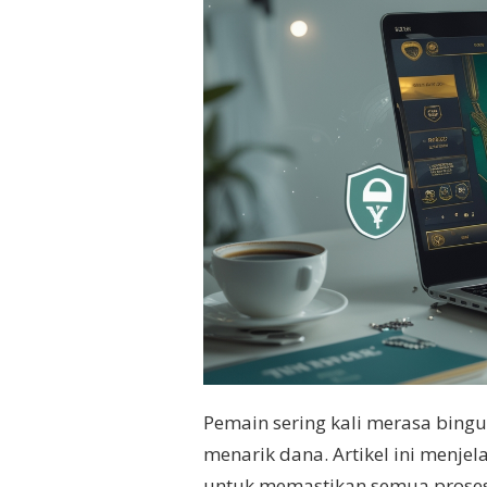
Pemain sering kali merasa bingu
menarik dana. Artikel ini menje
untuk memastikan semua proses b