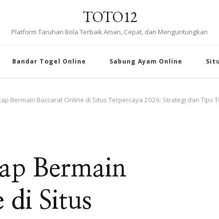
TOTO12
Platform Taruhan Bola Terbaik Aman, Cepat, dan Menguntungkan
Bandar Togel Online
Sabung Ayam Online
Sit
p Bermain Baccarat Online di Situs Terpercaya 2026: Strategi dan Tips T
ap Bermain
 di Situs