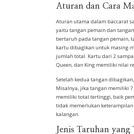
Aturan dan Cara Ma
Aturan utama dalam baccarat sa
yaitu tangan pemain dan tangan
bertaruh pada tangan pemain, ta
kartu dibagikan untuk masing-m
jumlah total. Kartu dari 2 sampai
Queen, dan King memiliki nilai n
Setelah kedua tangan dibagikan, 
Misalnya, jika tangan memiliki 7 
memiliki total tertinggi, baik 
tidak memerlukan keterampilan 
kalangan.
Jenis Taruhan yang 