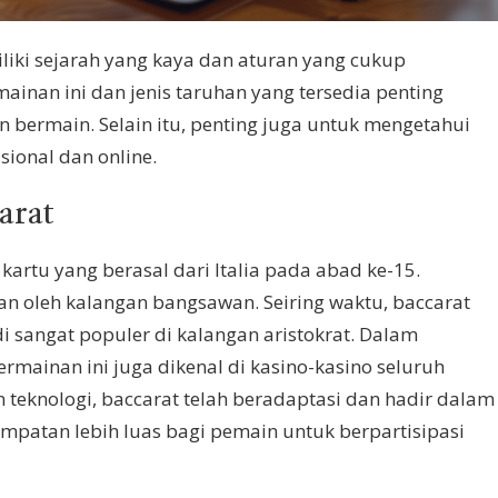
liki sejarah yang kaya dan aturan yang cukup
inan ini dan jenis taruhan yang tersedia penting
bermain. Selain itu, penting juga untuk mengetahui
sional dan online.
arat
rtu yang berasal dari Italia pada abad ke-15.
an oleh kalangan bangsawan. Seiring waktu, baccarat
 sangat populer di kalangan aristokrat. Dalam
rmainan ini juga dikenal di kasino-kasino seluruh
n teknologi, baccarat telah beradaptasi dan hadir dalam
mpatan lebih luas bagi pemain untuk berpartisipasi