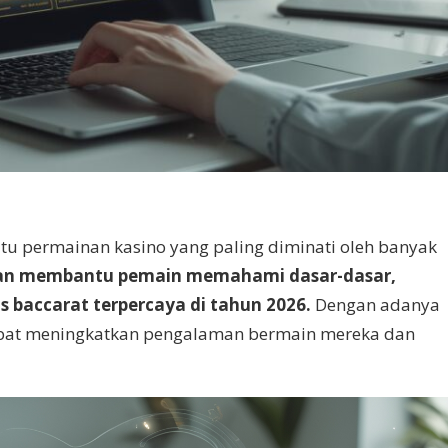
atu permainan kasino yang paling diminati oleh banyak
kan membantu pemain memahami dasar-dasar,
us baccarat terpercaya di tahun 2026.
Dengan adanya
dapat meningkatkan pengalaman bermain mereka dan