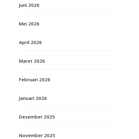
Juni 2026
Mei 2026
April 2026
Maret 2026
Februari 2026
Januari 2026
Desember 2025
November 2025