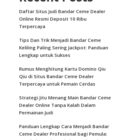
Daftar Situs Judi Bandar Ceme Dealer
Online Resmi Deposit 10 Ribu
Terpercaya
Tips Dan Trik Menjadi Bandar Ceme
Keliling Paling Sering Jackpot: Panduan
Lengkap untuk Sukses
Rumus Menghitung Kartu Domino Qiu
Qiu di Situs Bandar Ceme Dealer
Terpercaya untuk Pemain Cerdas
Strategi Jitu Menang Main Bandar Ceme
Dealer Online Tanpa Kalah Dalam
Permainan Judi
Panduan Lengkap Cara Menjadi Bandar
Ceme Dealer Profesional bagi Pemula: