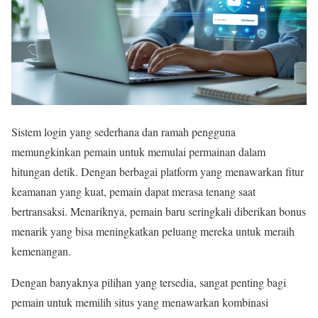
Sistem login yang sederhana dan ramah pengguna
memungkinkan pemain untuk memulai permainan dalam
hitungan detik. Dengan berbagai platform yang menawarkan fitur
keamanan yang kuat, pemain dapat merasa tenang saat
bertransaksi. Menariknya, pemain baru seringkali diberikan bonus
menarik yang bisa meningkatkan peluang mereka untuk meraih
kemenangan.
Dengan banyaknya pilihan yang tersedia, sangat penting bagi
pemain untuk memilih situs yang menawarkan kombinasi