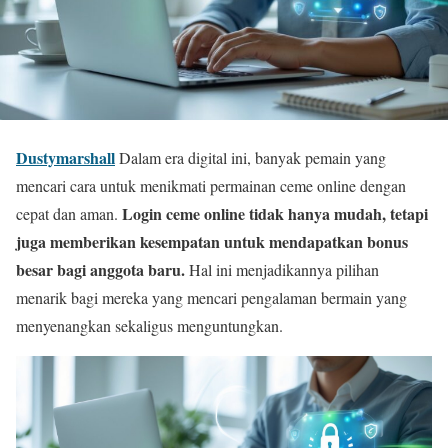
Dustymarshall
Dalam era digital ini, banyak pemain yang
mencari cara untuk menikmati permainan ceme online dengan
Login ceme online tidak hanya mudah, tetapi
cepat dan aman.
juga memberikan kesempatan untuk mendapatkan bonus
besar bagi anggota baru.
Hal ini menjadikannya pilihan
menarik bagi mereka yang mencari pengalaman bermain yang
menyenangkan sekaligus menguntungkan.