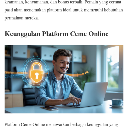
keamanan, kenyamanan, dan bonus terbaik. Pemain yang cermat
pasti akan menemukan platform ideal untuk memenuhi kebutuhan
permainan mereka.
Keunggulan Platform Ceme Online
Platform Ceme Online menawarkan berbagai keunggulan yang