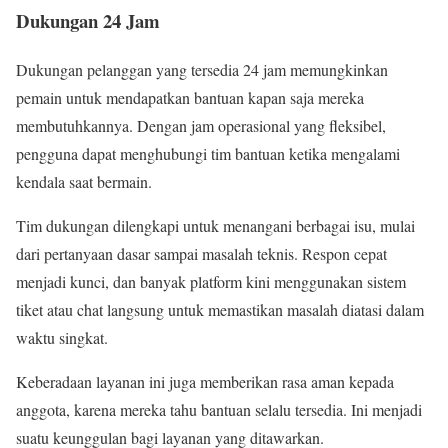
Dukungan 24 Jam
Dukungan pelanggan yang tersedia 24 jam memungkinkan
pemain untuk mendapatkan bantuan kapan saja mereka
membutuhkannya. Dengan jam operasional yang fleksibel,
pengguna dapat menghubungi tim bantuan ketika mengalami
kendala saat bermain.
Tim dukungan dilengkapi untuk menangani berbagai isu, mulai
dari pertanyaan dasar sampai masalah teknis. Respon cepat
menjadi kunci, dan banyak platform kini menggunakan sistem
tiket atau chat langsung untuk memastikan masalah diatasi dalam
waktu singkat.
Keberadaan layanan ini juga memberikan rasa aman kepada
anggota, karena mereka tahu bantuan selalu tersedia. Ini menjadi
suatu keunggulan bagi layanan yang ditawarkan.