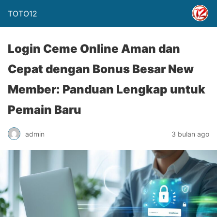
TOTO12
Login Ceme Online Aman dan
Cepat dengan Bonus Besar New
Member: Panduan Lengkap untuk
Pemain Baru
admin
3 bulan ago