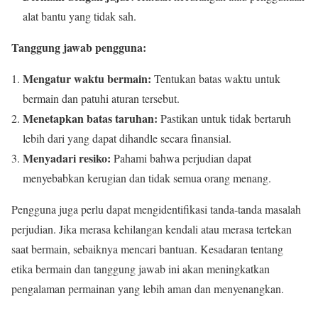
alat bantu yang tidak sah.
Tanggung jawab pengguna:
Mengatur waktu bermain:
Tentukan batas waktu untuk
bermain dan patuhi aturan tersebut.
Menetapkan batas taruhan:
Pastikan untuk tidak bertaruh
lebih dari yang dapat dihandle secara finansial.
Menyadari resiko:
Pahami bahwa perjudian dapat
menyebabkan kerugian dan tidak semua orang menang.
Pengguna juga perlu dapat mengidentifikasi tanda-tanda masalah
perjudian. Jika merasa kehilangan kendali atau merasa tertekan
saat bermain, sebaiknya mencari bantuan. Kesadaran tentang
etika bermain dan tanggung jawab ini akan meningkatkan
pengalaman permainan yang lebih aman dan menyenangkan.