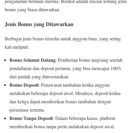
pengalaman bermain mereka. Berikut adalah rincian tentang jenis
bonus yang biasa ditawarkan.
Jenis Bonus yang Ditawarkan
Berbagai jenis bonus tersedia untuk anggota baru, yang sering
kali meliputi:
Bonus Selamat Datang
: Pemberian bonus langsung setelah
pendaftaran dan deposit pertama, yang bisa mencapai 100%
dari jumlah yang diinvestasikan.
Bonus Deposit
: Penawaran tambahan ketika anggota
melakukan beberapa deposit awal. Misalnya, deposit kedua
dan ketiga dapat memberikan bonus tambahan dengan
persentase tertentu.
Bonus Tanpa Deposit
: Dalam beberapa kasus, platform
memberikan bonus tanpa perlu melakukan deposit awal,