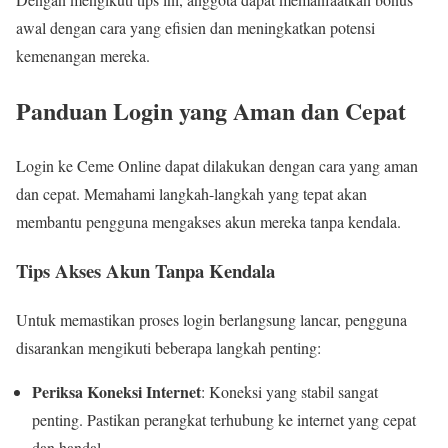
awal dengan cara yang efisien dan meningkatkan potensi
kemenangan mereka.
Panduan Login yang Aman dan Cepat
Login ke Ceme Online dapat dilakukan dengan cara yang aman
dan cepat. Memahami langkah-langkah yang tepat akan
membantu pengguna mengakses akun mereka tanpa kendala.
Tips Akses Akun Tanpa Kendala
Untuk memastikan proses login berlangsung lancar, pengguna
disarankan mengikuti beberapa langkah penting:
Periksa Koneksi Internet
: Koneksi yang stabil sangat
penting. Pastikan perangkat terhubung ke internet yang cepat
dan handal.