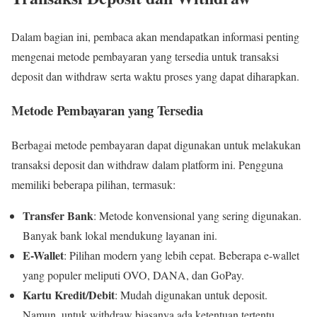
Dalam bagian ini, pembaca akan mendapatkan informasi penting
mengenai metode pembayaran yang tersedia untuk transaksi
deposit dan withdraw serta waktu proses yang dapat diharapkan.
Metode Pembayaran yang Tersedia
Berbagai metode pembayaran dapat digunakan untuk melakukan
transaksi deposit dan withdraw dalam platform ini. Pengguna
memiliki beberapa pilihan, termasuk:
Transfer Bank
: Metode konvensional yang sering digunakan.
Banyak bank lokal mendukung layanan ini.
E-Wallet
: Pilihan modern yang lebih cepat. Beberapa e-wallet
yang populer meliputi OVO, DANA, dan GoPay.
Kartu Kredit/Debit
: Mudah digunakan untuk deposit.
Namun, untuk withdraw biasanya ada ketentuan tertentu.