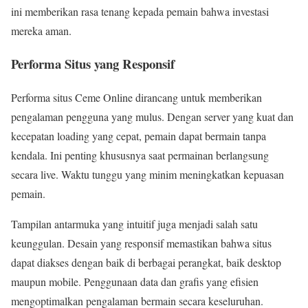
ini memberikan rasa tenang kepada pemain bahwa investasi
mereka aman.
Performa Situs yang Responsif
Performa situs Ceme Online dirancang untuk memberikan
pengalaman pengguna yang mulus. Dengan server yang kuat dan
kecepatan loading yang cepat, pemain dapat bermain tanpa
kendala. Ini penting khususnya saat permainan berlangsung
secara live. Waktu tunggu yang minim meningkatkan kepuasan
pemain.
Tampilan antarmuka yang intuitif juga menjadi salah satu
keunggulan. Desain yang responsif memastikan bahwa situs
dapat diakses dengan baik di berbagai perangkat, baik desktop
maupun mobile. Penggunaan data dan grafis yang efisien
mengoptimalkan pengalaman bermain secara keseluruhan.