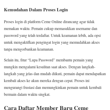
Kemudahan Dalam Proses Login
Proses login di platform Ceme Online dirancang agar tidak
memakan waktu. Pemain cukup memasukkan username dan
password yang telah terdaftar. Untuk keamanan lebih, ada opsi
untuk mengaktifkan pengingat login yang memudahkan akses
tanpa mengorbankan keamanan.
Selain itu, fitur “Lupa Password” membantu pemain yang
mungkin mengalami kesulitan saat akses. Dengan langkah-
langkah yang jelas dan mudah diikuti, pemain dapat mendapatkan
kembali akses ke akun mereka dengan cepat. Proses ini
mengurangi frustasi dan memungkinkan pemain untuk kembali
bermain dalam waktu singkat.
Cara Daftar Member Baru Ceme