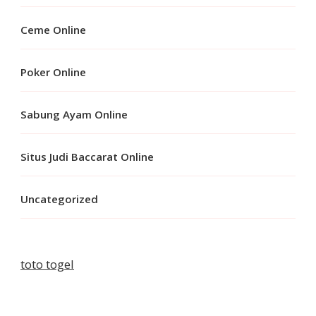
Ceme Online
Poker Online
Sabung Ayam Online
Situs Judi Baccarat Online
Uncategorized
toto togel