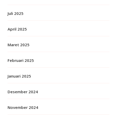
Juli 2025
April 2025
Maret 2025
Februari 2025
Januari 2025
Desember 2024
November 2024