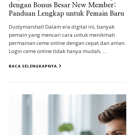
dengan Bonus Besar New Member:
Panduan Lengkap untuk Pemain Baru
Dustymarshall Dalam era digital ini, banyak
pemain yang mencari cara untuk menikmati
permainan ceme online dengan cepat dan aman.
Login ceme online tidak hanya mudah, …
BACA SELENGKAPNYA