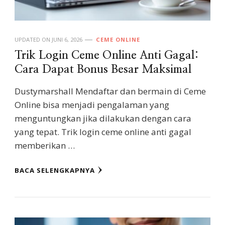
UPDATED ON
JUNI 6, 2026
CEME ONLINE
Trik Login Ceme Online Anti Gagal:
Cara Dapat Bonus Besar Maksimal
Dustymarshall Mendaftar dan bermain di Ceme
Online bisa menjadi pengalaman yang
menguntungkan jika dilakukan dengan cara
yang tepat. Trik login ceme online anti gagal
memberikan …
BACA SELENGKAPNYA