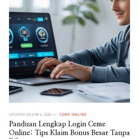
UPDATED ON
JUNI 6, 2026
CEME ONLINE
Panduan Lengkap Login Ceme
Online: Tips Klaim Bonus Besar Tanpa